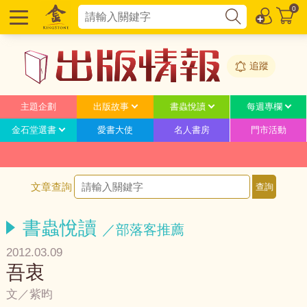
0
追蹤
主題企劃
出版故事
書蟲悅讀
每週專欄
金石堂選書
愛書大使
名人書房
門市活動
文章查詢
書蟲悅讀
／部落客推薦
2012.03.09
吾衷
文／紫昀