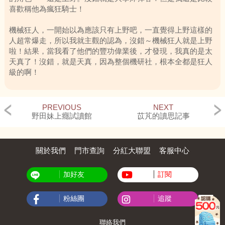
喜歡稱他為瘋狂騎士！
機械狂人，一開始以為應該只有上野吧，一直覺得上野這樣的
人超常爆走，所以我就主觀的認為，沒錯～機械狂人就是上野
啦！結果，當我看了他們的豐功偉業後，才發現，我真的是太
天真了！沒錯，就是天真，因為整個機研社，根本全都是狂人
級的啊！
先不說上野跟大神，光是元山跟池谷他們，就讓我覺得，恩，
果然上野很有影響人的功力啊啊啊！最讓我印象深刻的就是學
PREVIOUS
NEXT
園祭、機器人相撲及元山所舉行的空氣槍比賽！
野田妹上癮試讀館
苡芃的讀思記事
學園祭的時候真的超經典的，雖然說好像太誇張了一點，正常
來說應該沒有哪一個類似園遊會的東西，會搞的這麼誇張吧？
關於我們
門市查詢
分紅大聯盟
客服中心
但是看到上野跟大神，我就覺得，恩，真的還好真的！畢竟動
不動就拿火藥亂炸的人應該比較誇張吧！看到元山（餐廳第二
加好友
訂閱
代）竟然煮出比奇蹟之味更加的奇蹟之味的拉麵，就讓我也好
想吃啊......還有上野解救元山因為被ＰＣ研抓走時，展現的高
粉絲團
追蹤
超越野車技巧，都讓我的心中冒出無數的心心，然後很想離他
越遠越好，這麼恐怖的傢伙，這還是 人嗎？！
聯絡我們