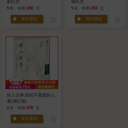
劉氏女
楊氏女
180
234
9
折
特價
元
9
折
特價
元
貨到通知
貨到通知
伶人往事;寫給不看戲的人
看(增訂版)
378
9
折
特價
元
貨到通知