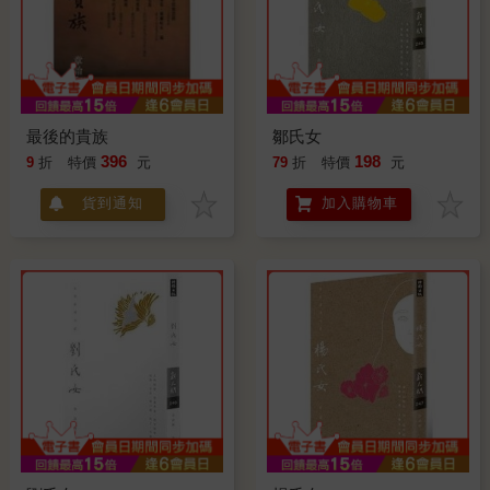
最後的貴族
鄒氏女
396
198
9
折
特價
元
79
折
特價
元
貨到通知
加入購物車