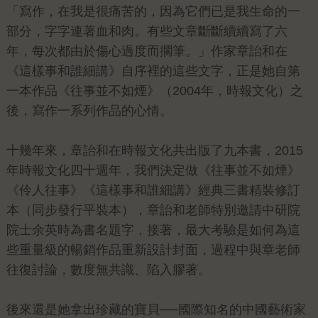
「寫作，在我是很痛苦的，因為它們已是我生命的一
部分，字字連著血和肉。有些文章斷斷續續寫了六
年，每次都由於傷心過度而擱筆。」作家章詒和在
《這樣事和誰細講》自序裡的這些文字，正是她自第
一本作品《往事並不如煙》（2004年，時報文化）之
後，寫作一系列作品的心情。
十幾年來，章詒和在時報文化共出版了九本書，2015
年時報文化四十週年，我們決定做《往事並不如煙》
《伶人往事》《這樣事和誰細講》經典三書精裝修訂
本（同步發行平裝本），章詒和老師特別邀請中研院
院士余英時為書名題字，接著，最大考驗是如何為這
些重量級的暢銷作品重新設計封面，過程中與章老師
往復討論，數度無共識、陷入膠著。
後來還是她拿出珍藏的寶貝──國際知名的中國藝術家