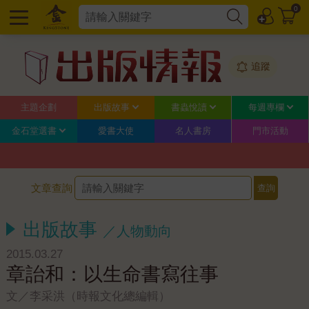
0
追蹤
主題企劃
出版故事
書蟲悅讀
每週專欄
金石堂選書
愛書大使
名人書房
門市活動
文章查詢
出版故事
／人物動向
2015.03.27
章詒和：以生命書寫往事
文／李采洪（時報文化總編輯）