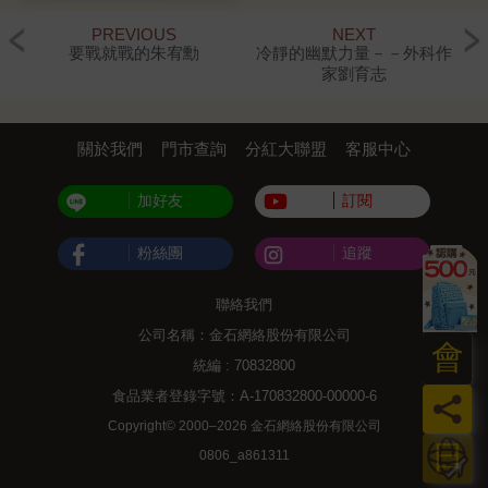
PREVIOUS
NEXT
要戰就戰的朱宥勳
冷靜的幽默力量－－外科作
家劉育志
關於我們
門市查詢
分紅大聯盟
客服中心
加好友
訂閱
粉絲團
追蹤
聯絡我們
公司名稱：金石網絡股份有限公司
會
統編 : 70832800
食品業者登錄字號：A-170832800-00000-6
員
Copyright© 2000–2026 金石網絡股份有限公司
日
0806_a861311