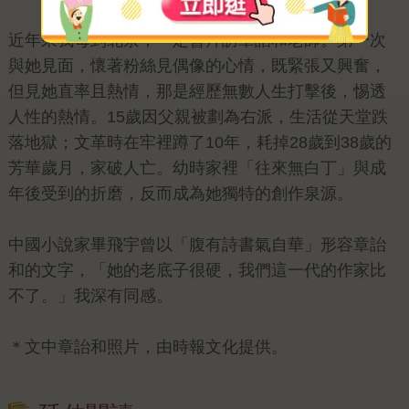
近年來我每到北京，一定會拜訪章詒和老師。第一次
與她見面，懷著粉絲見偶像的心情，既緊張又興奮，
但見她直率且熱情，那是經歷無數人生打擊後，惕透
人性的熱情。15歲因父親被劃為右派，生活從天堂跌
落地獄；文革時在牢裡蹲了10年，耗掉28歲到38歲的
芳華歲月，家破人亡。幼時家裡「往來無白丁」與成
年後受到的折磨，反而成為她獨特的創作泉源。
中國小說家畢飛宇曾以「腹有詩書氣自華」形容章詒
和的文字，「她的老底子很硬，我們這一代的作家比
不了。」我深有同感。
＊文中章詒和照片，由時報文化提供。