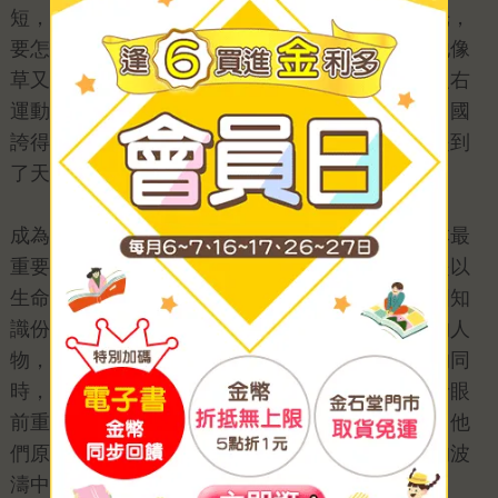
短，要做的事太多。現在覺得怎麼有那麼多的時光，
要怎麼過才能過完。萋萋之纖草，落落之長松。他像
草又似松，在寒風中苦苦掙扎……一九五七年的反右
運動中，翦伯贊發言把舊社會說成是地獄，把新中國
誇得像天堂，現在他真不知自己是入了地獄，還是到
了天堂。」
成為出版人後，有機會重新包裝章詒和老師這三本最
重要的作品，重新細讀她的文字，益發感受到她是以
生命在書寫，她近身描繪自幼曾接觸與互動的中國知
識份子與名伶。這些中國現代史上曾經風流一時的人
物，或許並不為如今的讀者所熟知，但章詒下筆的同
時，已架構出時代洪流的舞台，讓這些人物在讀者眼
前重新演出一齣齣令人讚歎不已又不勝唏噓的戲。他
們原本心比天高，但在大陸「反右」與「文革」的波
濤中，卻命比紙薄。