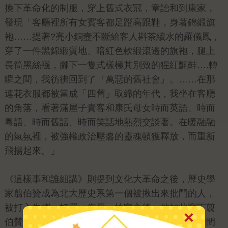
換下革命化的制服，穿上舊式衣冠，章詒和到康家，
發現「客廳裡所有女賓客都足蹬高跟鞋，身著錦緞旗
袍……提著?亮小銅壼不斷給客人斟茶續水的羅儀鳳，
穿了一件黑錦緞質地、暗紅色軟緞滾邊的旗袍，腿上
長筒黑絲襪，腳下一隻式樣極其別致的猩紅氈鞋….轉
瞬之間，我彷彿回到了『萬惡的舊社會』。……在那
連花衣服都被當成「四舊」取締的年代，我坐在客廳
的角落，看著滿屋子貴客和康氏母女時而英語、時而
粵語、時而舊話、時而笑話地熱烈交談著。在暖融融
的氣氛裡，被強權政治壓癟的靈魂頓獲釋放，而重新
飛揚起來。」
《這樣事和誰細講》則提到文化大革命之後，歷史學
家翦伯贊成為北大歷史系第一個被揪出來批鬥的人，
被打入牛棚、打罵、侮辱、抄家之後，她如此寫下翦
伯贊的孤淒：「他感受最深的是時間，從前覺得時間