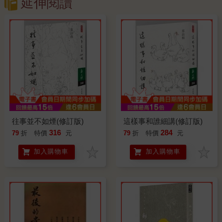
延伸閱讀
往事並不如煙(修訂版)
這樣事和誰細講(修訂版)
316
284
79
折
特價
元
79
折
特價
元
加入購物車
加入購物車