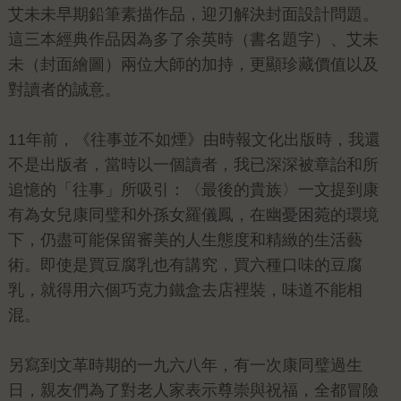
艾未未早期鉛筆素描作品，迎刃解決封面設計問題。
這三本經典作品因為多了余英時（書名題字）、艾未
未（封面繪圖）兩位大師的加持，更顯珍藏價值以及
對讀者的誠意。
11年前，《往事並不如煙》由時報文化出版時，我還
不是出版者，當時以一個讀者，我已深深被章詒和所
追憶的「往事」所吸引：〈最後的貴族〉一文提到康
有為女兒康同璧和外孫女羅儀鳳，在幽憂困菀的環境
下，仍盡可能保留審美的人生態度和精緻的生活藝
術。即使是買豆腐乳也有講究，買六種口味的豆腐
乳，就得用六個巧克力鐵盒去店裡裝，味道不能相
混。
另寫到文革時期的一九六八年，有一次康同璧過生
日，親友們為了對老人家表示尊崇與祝福，全都冒險