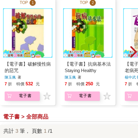
TOP
TOP
1
2
【電子書】破解慢性病
【電子書】抗病基本法
【電
的惡咒
Staying Healthy
老病
陳玉佩
著
陳玉佩
著
楊中武 
532
250
7
折
特價
元
7
折
特價
元
7
折
電子書
電子書
電子書 > 全部商品
共計
3
筆， 頁數
1
/1