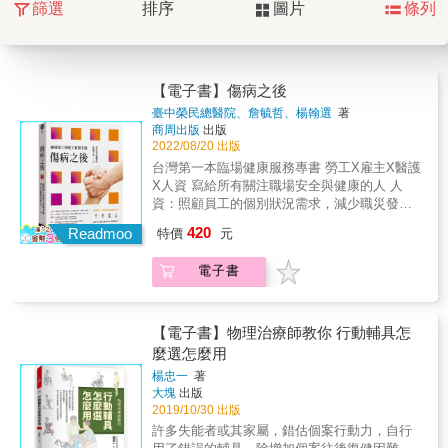
篩選
排序
圖片
條列
【電子書】傷病之後
臺中榮民總醫院、詹毓哲、楊翰選
著
商周出版
出版
2022/08/20 出版
台灣第一本臨場健康服務專書 勞工X雇主X醫護
X人資 寫給所有關注職場安全與健康的人 人
資：照顧員工的個別狀況需求，減少職災發
生，把關員工健康。 雇主：認知義務、責任與
420
Readmoo
特價
元
法規，打造友善環境，讓員工安心工作。 醫
護：用專業給予周全建議，落實風險評估，避
電子書
免不當復配工對勞工身心造成傷害。 勞工：瞭
解傷病對工作的影響，學會如何維護工作權
益，進一步瞭解自己的身體狀況與耐受性。 每
個人都希望自己健康無礙，在工作中盡情盡力
【電子書】物理治療師教你 行動輔具怎
發揮所能，但人還是會生病，可能遇上意外引
麼選怎麼用
發的殘疾，必須在不適與病痛的壓力下工作，
楊忠一
著
或是承受工作環境可能帶來的風險。當不幸的
大塊
出版
傷病事件發生，復工與配工就是勞工重返職場
2019/10/30 出版
的重要議題。 職場復工與配工的重要性 復配工
許多失能者或其家屬，錯估個案行動力，自行
是一連串的階段性服務，由醫護人員為勞工做