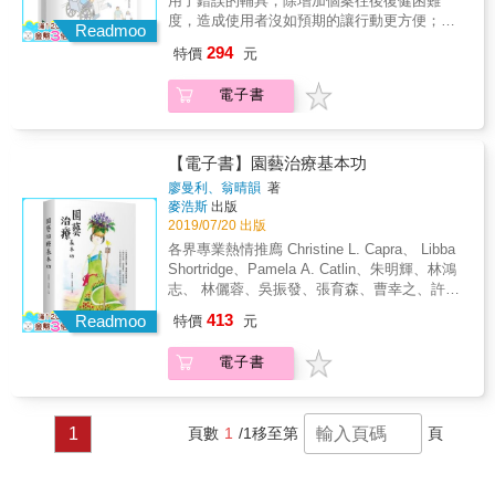
用了錯誤的輔具，除增加個案往後復健困難
健康指導、評估健康狀況，給予專業周全的建
度，造成使用者沒如預期的讓行動更方便；還
議。 勞工在等待或嘗試復工期間可以徵詢復配
Readmoo
可能波及照顧者受到不當使用的傷害。書中透
工服務，雇主可以瞭解傷病之後勞工的需求；
294
特價
元
過QRcode，做影像與文字書結合，楊忠一長年
能降低勞雇雙方可能耗費的時間、金錢、醫
自己拍攝輔具的正確教學影片，深受使用者喜
療、社會成本。 適性復配工能照顧勞工身心，
電子書
愛，對想學好、學對輔具使用的病患及家屬而
避免勞資糾紛，預防因傷病帶來的遺憾。 本書
言，實屬一舉兩得的好書。 政府有補助的輔具
特色 28位臺中榮總專科醫師，針對台灣最常見
申購，除長照的老人外，還包括了身心障礙
的19種職業復配工需求，寫給醫護、勞工、雇
者、特殊教育輔具、職務再設計輔具、職災勞
【電子書】園藝治療基本功
主的完整臨場健康服務指南。 結合理論與實
工輔具都補助，只是知道尋求社會福利支援的
務，介紹疾病症狀、能力評估標準、所需資
廖曼利、翁晴韻
著
民眾並不多，截至目前，長照輔具在政府大力
麥浩斯
出版
料、工作建議與注意事項、管理辦法，以及相
推廣下，成為輔具申購使用的最大宗；但問題
2019/07/20 出版
關法源規定簡介。 提供正確、專業、適性的評
錄續出現，各種輔具的正確使用，並不如大家
估與輔導建議，把合適的人安排在適當的工作
各界專業熱情推廌 Christine L. Capra、 Libba
想像的那麼簡單，即便是最基本入門的各種行
場所；讓妊娠中工作者安心工作，中高齡勞工
Shortridge、Pamela A. Catlin、朱明輝、林鴻
動輔具。 輔具顧名思義，是在輔助失能者的用
全心貢獻。 每章皆有案例說明和簡要表格，搭
志、 林儷蓉、吳振發、張育森、曹幸之、許宏
具；並非是由病名來做使用的依據，隨著高齡
配視覺化的復配工流程圖，幫助讀者快速上
志、張俊彥、陳彥睿、馮婉儀、歐聖榮 最正統
413
社會到來，輔具的選擇與使用，將逐漸成為生
Readmoo
特價
元
手。 人資和雇主將知道如何管理傷病勞工，創
性、嚴謹性、好看又好用的園藝治療操作手冊
活必備常識的一環。以輪椅為例，扶手、靠
造友善工作環境；勞工朋友更能瞭解自己的身
學習園藝治療結合景觀案例的好書 挖寶吧! 這
腳、椅背高度......都會因為不同的個案狀況而
電子書
體狀況，有意識地注意職場工作安全。
是一本最紮實的園藝治療全書，寫給對於園
有不同選擇，輔具細部的差別，都需要經過專
藝、園藝治療、園藝治療專業發展有興趣的
業的評估，才能符合實際的需求，這本書，作
人，甚至於給一般普羅大眾看的書。 輔助性療
者楊忠一主任希望當有個案須要使用行動輔具
法在全世界的醫療體系已經越來越受重視，
1
頁數
1
/1
移至第
頁
時，能幫大家做最貼切的參考選擇。 疾病都有
「整合性」的醫療概念與輔助療法的作為，正
各自的病理機轉、不同的功能受損程度，非專
在各醫療體系間因為競爭問題講求差異化而異
業難以了解；輔具需求其實是與個案功能缺損
軍突起，因此我們必須跟上時代的腳步。 作者