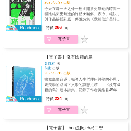
之深、痛之切的真實體驗。第二輯〈沿著問號
2025/08/27 出版
行走〉則轉入對生命哲理與存在本質的追索。
今天在每一天之外一種比開放更無端的時間一
這裡的「問號」是人生不斷延伸的疑問，從快
種比結束更無邊的終點★幽僻、森冷、絕決，
樂與痛苦的源頭，到命運與自由的邊界，詩人
與作品拚搏到底，傳說詩集《我相信許美靜》
用詩一一探觸，拒絕簡化為句號的定論。第三
作者，暌違八年的尋找人類智性與詩心拉鋸之
266
輯〈光亮與暗影之間〉展現對人性、社會與內
Readmoo
特價
元
總結★郭品潔長年對詩歌思索之通透成熟之作
心矛盾的觀察。光與影在詩中不只是對立，更
滅絕數萬年的尼安德塔人有骨骸和混血基因存
是互為依存的存在。詩人捕捉人性中的善惡、
電子書
世。不知為何，你我身上源自智人近親2％的基
虛實與脆弱，將其化為自省與成長的契機。末
因，總讓我想起克拉科夫的詩人在〈有些人喜
輯〈留在黑暗裡的微光〉則在深沉的孤獨與失
歡詩〉對詩歌人口的估算：「倘若不把每個人
落中尋找溫暖的火種。它可能是一片海、一盞
必上的學校／和詩人自己算在內，／一千個人
【電子書】沒有國籍的島
燈、一個家，甚至只是一段安靜的時光。詩人
當中大概／會有兩個吧。」這當然是樂觀的估
黃維君
著
相信，只要有一點微光，就不會真正陷入黑
算，更樂觀的估算會不會寫過詩或近乎詩的，
前衛
出版
暗。這不僅是詩人的心靈紀錄，也像是一面映
一百個人當中大概會有兩個？做為兩個的二分
2025/08/19 出版
照讀者內心的鏡子。以真摯、坦率的文字，邀
之一，我有幸長自樂園童年，不息地聽見樂園
書寫島國命運，暢談人生哲理用哲學的心思，
請每一位讀者去面對自己的孤獨、懷疑與渴
消逝長存的嘆息，那嘆息中詩歌迫近我——如
走美學的路留下文學的詩想足跡……《沒有國
望，在閱讀中找到與自我和解的可能。◎代理
一股強大的基因流動。尼安德塔樂園的嘆息∣談
籍的島》這本詩集，記錄了作者黃維君45年來
經銷：白象文化更多精彩內容請見
消逝、一種難以言明且無從負荷的消逝。詩人
的心路歷程。作者大半輩子的生活歷練，所見
http://www.pressstore.com.tw/freereading/9786263
224
離別了樂園，那是無須語言或僅需自造自足的
Readmoo
特價
元
所聞，所思所願，藉由詩的語言細膩地描繪訴
語言之童年憶往，彷彿真正語言成形之前，竭
說。從幾個不同面向刻劃斧鑿，勾勒出這個時
力打磨每一字詞的鑲嵌、筆順與隱喻，鍛造三
電子書
代動盪隱晦的面貌。其中，有的詩作對政治時
本詩集後，詩心終顯熟燙，以近十年時間抵達
局提出嚴厲的批判與反省；有的是對島國命運
了前詩歌（語言）狀態，讓意識觸抵書寫的前
的拚搏與想像；有的寫地景、地誌的史觀與人
額，每一聲嘆息都是對廣義的美的憂懷。詩人
文關懷，有的對親情、友情流露出衷心的祝福
【電子書】Lóng是阮leh烏白想
將自身對「惡」的憤怒與控訴，念轉為對回憶