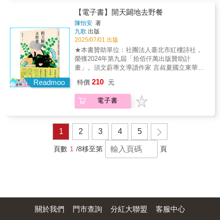
等。根植在地日常、心懷母土文化、探索歷
史、自然與生命哲學，曾貴海銘刻於土地的詩
【電子書】開天闢地去野餐
藝，是台灣文學、世界文學閃亮的瑰寶。
陳怡安
著
本書以曾貴海最後一首作品〈星期八〉為名，
九歌
出版
收錄其生前尚未集結出版的最後十三首詩作，
2025/07/01 出版
涵蓋生活抒情、自然禪哲、對族群歷史的回
★本書贊助單位：社團法人臺北市紅樓詩社，
望、對抵抗意識的呼喚，以華英對照的形式細
榮獲2024年第九屆「拾佰仟萬出版贊助計
膩呈現，包含兩首客語詩。帶領讀者感受其深
畫」。須文蔚專文導讀作家 言叔夏國立東華大
邃的情感、宏觀的視野、無限的變幻，透過語
學楊牧文學研究中心主任 許又方詩人 煮雪的人
210
言與形式的撞擊擴延所誕生的詩世界。另收錄
Readmoo
特價
元
小說家 楊富閔松鼠文化總編輯 賴凱俐驚天動地
〈延遲到訪的歷史〉、〈突然又閃現的歷史〉
推薦當我們談論世界時，我們最想談論的其實
兩首堅毅深刻的歷史長詩，以及數篇訪談，永
電子書
是什麼呢？詩人陳怡安以神話、哲學、科學與
留詩人的雋永詩學與意志風采。【專文推
經典文本為指南沿路追尋語言與創造之神後，
薦】 楊 翠——呼吸的詩人 「未來終將
開天闢地之作在一切都還沒開始的大渾沌之
抵達，而曾醫師也沒有離去，他的詩沒有離
中，生命同時存在也尚未發生，是語言的出現
1
2
3
4
5
去，他的呼吸書房依舊吞吐著這座島嶼的晨昏
創造了世界，而詩是詩人穿梭時空的媒介，也
日月，徐緩地吟詠著他對母土的情愛。而我
是還原靈魂的召喚術，令身體自由，令世界呈
頁數
1
/8
移至第
頁
們，仍會持續閱讀曾貴海。」 胡長松——穿
現世界本身。《開天闢地去野餐》收錄五十一
透生死的先知詩歌 「我們很難在短短篇幅
首環環相扣的詩作，它們之間彼此唱和，且根
內綜論曾貴海的詩歌美學、詩學及他所關心的
源於同樣一份想要探索「世界是什麼？」的中
多樣議題，更應抱持免於簡單斷論的立場，因
心疑惑。作者以這個問號為起點，開拓神話、
為他的詩歌價値，都已留存於他對世人豐富的
近代哲學、科學、經典文本等閱讀路徑，並以
詩歌貢獻且自成了證言」【名家推薦】 江自
此作為分輯概念，彷彿一棵樹長出枝幹與字詞
得 向 陽 李 喬 李旺台 李敏勇 吳錦
關於我們
門市查詢
分紅大聯盟
客服中心
的花葉。最終希望能觸及楊牧所言的「世界
發 利玉芳 邱貴芬 楊斯棓 鄭烱明 （按
感」理想。