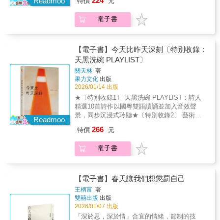
224
Readmoo
特價
元
讓讀者輕鬆閱讀客家文學。領悟無常，跨越想
子》以敘事與抒情綿密交錯建構出的「血
个第一本詩集《月光歸路》 《月光歸路》个主
像——張芳慈的第三本客語現代詩集《爧》集
色」、「裸裎」、「過敏」三輯詩作，擅於以
題，有關誕生、愛情、親情、家園、離散、記
電子書
神話寓言故事、生態人文、宇宙奧祕等多元素
風物呼應心象，從生活出發的詩語言滿載大地
憶、愛摎精神家園个重建。月光，在各種文
材，將萬物輪迴、生死循環的自然道理揉合其
的質感，〈喜鵲田〉透過摩托車上的母子引申
化、神話、詩歌、文學、童謠中，承載等豐富
中，期盼透由現代詩創作，喚起讀者對人間種
對世界以至生死的感應，配合「貨車」與「喜
个象徵語言。 羅思容个詩優美又有音樂性。佢
種問題的關注，並將自身多年來對臺灣土地與
【電子書】今天比昨天深刻〔特別收錄：
鵲」的對應，沉思世情的倥傯。〈土芒果之
用客語描寫景物、關係、光影。從厥个詩句
文學發展的這份心意，用客語化成一篇篇充滿
謠〉以「光線穿透爛肉的縫隙，照亮飢餓」呈
天黑洗碗 PLAYLIST〕
中，親像有現出一條月光遍照之路。在溫柔个
生命力的詩。她的語言鮮活、充滿張力，如同
現具穿透視野的洞察力，借用「無言花」意象
光線中，係一條連結等𫣆俚摎生命底蘊、文化起
關天林
著
一股清流，滌淨世俗風塵。詩人張芳慈不僅是
的語帶雙關，有效地捕捉難以言喻的生活感
果力文化
出版
勢个根源之路，也係創造同想像个路。
客語詩壇的先行者，更是臺灣當代詩壇上一道
應，與象徵土地的「土芒果」準確呼應。〈戰
2026/01/14 出版
________________________________________
不可或缺的、質樸而有力的光明。在《爧》這
爭開始我們就跳舞〉以想像追溯現實的本質，
★〔特別收錄1〕 天黑洗碗 PLAYLIST：詩人
本詩集裡不僅是客家的詩，同時也是她對人生
同樣見出詩語言的洞察力。周先陌的詩作風格
精選10首詩作以國粵雙語讀誦並加入音效聲
百味的醒悟。會心無常，超越想像——張芳慈
沉潛，題材貼近生活又能透視當中的虛實，具
景，同步沉浸式聆聽★〔特別收錄2〕 藝術家
个第三本客話現代詩集《爧》同神話寓言故
Readmoo
不可多得的創造力。 ──陳滅（詩人）我在《赤
鄺鉅裁8幅畫作：聲畫互文，如祕語蔓延回響
事、生態人文、宇宙奧祕這兜多元素材聚共
266
子》裡看見誠實和溫柔的極致，竟是對待自己
特價
元
✦✦✦✦✦✦「詩通常在夜裡寫成，然後入夢反
下，將萬物輪迴、生死循環个自然道理融合其
的殘忍。赤子不將語言修飾爲華麗，來抵禦現
芻。與此同時，未洗的杯盤無眠發亮，就像歷
中，希望透過現代詩創作，喊醒讀者對人間種
實的風寒，他擁抱一種更爲任性的慾望，想要
電子書
經亂離與磨難的室樂團，是時候讓碗裡的黑暗
種問題个關懷，還過將自家長年以來對臺灣土
透過裸裎，證明原本已值得被愛，請看見並且
把自己再浣洗一遍，把深刻還給今天。」——
地同文學發展个這份心意，用客話寫出一篇又
愛上這樣的我。即使在人們前進的地方像一個
詩人自述《今天比昨天深刻》是關天林第三本
一篇生命力淰淰个現代詩。厥个語言活跳、有
最顯眼的路障，即使經歷太多選擇與不被選
詩集。從香港，到台灣，從昨天，到今天。詩
【電子書】春天讓我們想懲罰自己
張力，親像一窟淨俐个泉水，同世俗風塵洗淨
擇，而長滿稜角，也請你們看見周先陌，他不
人經歷了編輯的職途、城的呼喊與崩壞、世紀
來。詩人張芳慈毋單淨係客話詩壇个擎頭人，
王柄富
著
曾在自己的語言中忘記溫柔。他就像個赤裸的
大疫、遷流到海的另一邊。寫詩，既是以詩自
雙囍出版
出版
更加係臺灣當代詩壇項一道做毋得缺少个、篤
孩童，透過鏡面凝視自己，同時發現身後無比
渡，也是深入時間，嘗試刻下生活與時代的諸
2026/01/07 出版
實同有力个光明。在《爧》這本詩集裡背毋只
衰老的世界，那裡有神明的慶典，有失智的老
般轉折。我的植物是小的窒息的，從窗外看它
係客家个詩，同時乜係佢對人生滋味个覺悟。
「深於思，深於情」合宜的情緒，節制的技
人，有無數成熟的果實爛在樹上，他不能提前