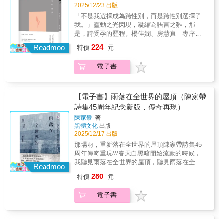
「散」、「伴」、「憾」、「念」、「恩」、
見開闊。二是嘗試長詩，像是音樂或是建築，
2025/12/23 出版
「望」、「悟」、「澀」、「甘」分列11輯，
在基礎下延續發展，收到變奏的效果。三是強
「不是我選擇成為跨性別，而是跨性別選擇了
均附朗讀音檔，並以推薦用字、台羅拼音與華
調自平反瑣碎的日常當中，過濾語言，淨化語
我。」靈動之光閃現，凝縮為語言之雛，那
語譯文三版並列；「讀台語」不再是困難而有
言，挖掘真實。哪怕我不能寫詩給你，哪怕我
是，詩受孕的歷程。楊佳嫻、房慧真 專序推
距離的事，每日一闕一讀、句句成詩。 願這本
不能在此具名，常感覺在這個世界我們其實是
薦開始學習芳療的妳說：「跨性別就像『芸香
書中的束束日花照進你繁複日常的縫隙裡，在
224
特務，或者臥底(雖然我們並不特別，僅僅擁有
Readmoo
特價
元
科』，是一種中性的標籤。」明亮的木材房，
閃爍的文字中，伴你感受生活綻放的百味。
比較多的痛苦僅僅擁有比較多餘裕)以絕對強悍
再加上甜橙、萊姆、檸檬、葡萄柚、佛手
相對天真，如蜉蝣掘閱或者熱烈的蜜蜂手捧甘
電子書
柑…，這是我擁抱妳時聞到的氣味，也是我打
露來回——過去與將來，密謀與奉獻是我們唯
開妳的新詩集《光的受孕》，從書裡湧出的氣
一的祕密唯一的野心，不懼深沉知畏世情，在
味。幽微的氣味一遇到烈日當空就要蒸散，它
惘惘的人世內心，銅牆鐵壁──摘錄自〈濱海的
適合在黑暗裡蘊育，一如光之胎兒，也需要在
【電子書】雨落在全世界的屋頂（陳家帶
遠足〉
黑暗中孕育。 ──房慧真（作家）此
詩集45周年紀念新版，傳奇再現）
時，同婚早已合法、同志也越來越能驕傲公開
陳家帶
著
自己的身分，多元性別的認同與現身已是十分
黑體文化
出版
日常，然而在LGBTQ之中較為少數的「跨性
2025/12/17 出版
別」，卻是更不為許多異性戀甚至同性戀者所
那場雨，重新落在全世界的屋頂陳家帶詩集45
熟悉並接受的。他／她們面臨著更多在日常生
周年傳奇重現///春天自黑暗開始流動的時候，
活中的歧視和框架，且更艱辛的是在性別過渡
我聽見雨落在全世界的屋頂，聽見雨落在全世
（性別轉換）的途中，不論是社教、醫療，甚
Readmoo
界的我清醒得像港都裡最高的那片飛簷，漏下
至法律上的過渡，都絕非易事，甚至滿是不為
280
特價
元
一些些光，一點點時間……《雨落在全世界的
人知的痛苦。詩人柴柏松在第一本詩集裡就有
屋頂》是詩人陳家帶成書於1980年的經典詩
部分篇章寫到了自己身心不相符的成長經歷，
電子書
集，同名詩作發表後，隨即在詩壇激起千層
主要也是因為性少數所遭遇的各種辛苦。第二
浪，傳誦多年，成為跨世代詩人的重要標竿。
本著作中，她更進一步將自己作為跨性別女性
該詩集絕版後，也被眾多讀者視為夢幻逸品。
的成長歷程和心情，繼續以詩描繪，書的最後