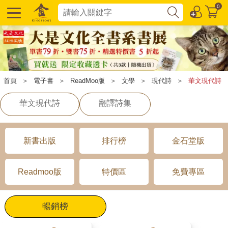
0
首頁
＞
電子書
＞
ReadMoo版
＞
文學
＞
現代詩
＞
華文現代詩
華文現代詩
翻譯詩集
新書出版
排行榜
金石堂版
Readmoo版
特價區
免費專區
暢銷榜