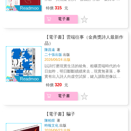
廷宣．鄭雅怡許立昌．黃樹根．鹿耳門漁夫．
家 楊佳嫻 我不是那種能被放進「幸福盒子」
315
吳南圖．呂美親程鉄翼．周定邦．藍淑貞．張
Readmoo
特價
元
裡的人 一個受疾病纏身而無暇顧及未來，隨時
睿銓．吳正任張翠苓．陳建成．曾貴海．周華
可以與生命毀約的怪物 注定無法投胎成被穩定
斌．江育達──2010年代──李長青．鄭烱明．
電子書
契約所收編的靈魂 2026年，追奇迎來出道十週
王武雄．李敏勇．凃妙沂洪錦田．謝銘祐．利
年，她以這本橫跨四年的詩文集作為答辯。這
玉芳．莫 渝．蘇 善康 原．李魁賢．施俊
是一場之於生命節點的回望，也是一次對於
州．黃 徙．胡長松王羅蜜多．曾美滿．伍
「不適格」的誠實自白：「我終於理解不是我
【電子書】雲端往事（金典獎詩人最新作
佰．陳 胤．黃文博韓 滿．顧德莎．李桂
不想，而是我不能。這世界總是這樣，儘管過
品）
媚．柯柏榮．蘇明淵──2020年代至今──鄭順
去的自己曾經寫下『不願健康的人只能與健康
聰．杜信龍．蔡宛璇．黃明峯．柯智豪郭文
陳昌遠
著
的人相愛，不願患病的人只得同患病的人沉
二十張出版
出版
玄．李 瓜．林文平．林宇軒．廖鴻基温若喬
淪』，我想我依然敵不過生命運行的規則，因
2026/06/24 出版
台語現代文學從清國時期發展至今，除了受到
此不再去輕易地相信任何可能帶給我幸福幻想
戰前日本「言文一致」運動、中國白話文運
以詩打磨現實生活的稜角、粗礪雲端時代的今
的假象。我不在這個局之中，我是自動登出的
動、東亞近現代文學思潮的影響外，也吸收了
日如昨，明日斷斷續續來去，現實無著落，事
玩家。」 「很多的結局是因為我們不適應太美
西方宗教的現代性發展出白話字（Pe̍h-ōe-jī）
實有出入詩人向虛空試探，鍵入讀取想像以最
的天地 我們不需要一方處所去計劃 去實踐，去
Readmoo
文學，呈現多元而殊異的風格和體質。但經歷
美姿態，成為往事詩是詩意的載體，詩意是一
完成，去培養 我們是任一處所拒絕的對象 我們
320
特價
元
了戰前戰後的國語政策，台語文學的歷史與實
種心靈紀錄、描述，無法超前或預言未來，這
倚靠的牆上，只有 一天活撐過一天的正字記號
踐不但經歷了坎坷的斷裂，在追尋藝術美學的
裡的每一首詩，必定成為「一則往事」。我努
斷裂地增長&hellip;&hellip;」 「『同病相連』
電子書
路途中，亦面臨重重挑戰。台語文學、台語現
力抱持美好幻想：如果未來的雲端更為暴力、
的意思，是否某方面在暗示我，沒有相同的
代詩的「美學」究竟為何？百年來的台語詩
更為壓迫，我現在詩句所描述的種種，那些痛
病，這輩子就別想相連了？」 「事到如今，我
人，不斷透過詩歌探問語言的意義，在台語作
苦與挫折、卑微與渺小、衝突與抵抗、憤怒與
依舊覺得那種平凡無奇、平淡到應當令人欣羨
為文學語言與內容的辯證中，呈現出什麼樣的
羞恥，會不會在五百年後，象徵著一種曾經而
【電子書】騙子
的幸福，我這輩子都不可能明白的。」 「我只
掙扎與思考？從鄉土寫實、歷史政治到抽象前
美好的，所謂的雲端的田園時代？——陳昌遠
是希望 我可以正常地去愛人 不要有人因為我的
陳柏煜
著
衛，台語現代詩的聲音和韻律，又是如何回應
雲端往事∣陳昌遠是詩的手藝人，總以精確繁複
時報文化
出版
愛 而感到害怕 我的愛並不可怕 愛我也並不可
著每一個世代的台灣人的心聲（sim-siann）與
的詩句，搭架不同的意象宇宙，推敲、試探，
2026/06/23 出版
怕」 這部作品，猶如一面摔碎後、又試圖以金