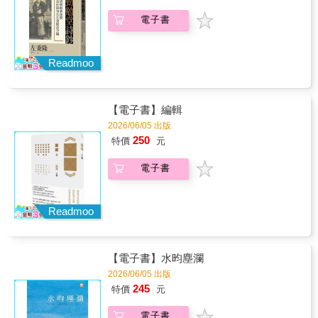
也可以感覺壞（蛋）、感覺過（氣）、感覺野
立台灣文學館館長）◎文化部國家語言整體發
（裸）、感覺邊（緣）、感覺小（三）。真心
電子書
展方案支持
不騙，手裡的一本詩集「可能網羅情感中的壞
分子，不僅是壞傢伙，還囊括壞感覺。」全書
讀來琳瑯滿目，驚喜不斷，彷彿滿綴著稀有的
Readmoo
珍珠與珊瑚，時髦美麗且結構嚴謹。美術設計
吳睿哲表示封面靈感脫胎自〈狗聚〉一詩，呼
應了整本詩集「有一點露骨，有點色又有點節
制的氣質」。書中也有華文現代詩中少見撰寫
【電子書】編輯
針對美術館與藝術的觀察、探索與各種奇想，
2026/06/05 出版
創作過程受益於許多藝術家帶來的啟發，並在
250
特價
元
最後一輯深入探索普普藝術大師安迪沃荷，如
〈帝國：關於安迪．沃荷的研究〉。沃荷的創
電子書
作中確實潛藏著酷兒脈絡，但在過去並不常被
聚焦討論。《騙子》中的〈習作〉一詩就寫到
沃荷早期愛用的塗印技法，曾留下大量男性頭
像的習作，據說很多模特兒是他當時的情人或
Readmoo
一夜情的對象。古早時代的選美標語，「美就
是心中有愛」，那創作之美是否來自心中有
愛？這個充滿疑義的句子當然是假的（騙
【電子書】水昀塵瀾
子！），閱讀在此不會停在感心動情，讀者可
以盡情享受文字與藝術如何互動，一邊也須動
2026/06/05 出版
用哲學、美學與社會議題的核心肌群，和作者
245
特價
元
一起嬉戲，潛入軟硬兼施、有捨有得的深海。
電子書