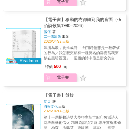
電子書
森（詩人）、洪萬達（作家）、唐捐（作
家）、曹馭博（作家）、章楷治（詩人）、陳
育虹（詩人／譯者）、曾詠聰（詩人）、楊宗
翰（詩人／北教大語創系副教授）、廖偉棠
【電子書】移動的樹都轉到我的背面（伍
（作家）、臧棣（詩人）、劉曉頤（詩人）、
佰詩歌集1990–2026）
蕭宇翔（詩人）、鍾國強（詩人）、嚴瀚欽
伍佰
著
（詩人）等——誠摯推薦回聲總自空洞裡傳來
二十張出版
出版
而我們遲早會變成一個殼，一個包覆著空洞的
2026/04/22 出版
東西就像被擱置在家裡一角的積木，像被遺落
流灑為歌，蔓延成詩 「飛翔時傷悲是一種奢侈
在滑梯處的我們本書收錄四十四首詩，描繪跨
的行為／我怎麼突然有一種莫名的喜悅當我穿
地域的現代生活：如積木堆疊鑲嵌的社會關
梭在黑暗裡面」，伍佰的詩中盡是衝突的自
係；人浮於世不斷換殼的磨合；危脆幽暗的身
Readmoo
由，是一名離家北上的音樂詩人對昨日與明日
心延展為創造的宮殿；人與自然之間的擬仿、
500
特價
元
的反覆質問，他的文字擁有絕對的旋律，字句
徙變、共生⋯⋯透澈生死老病的眼睛，所見萬
能隨時出入，一首詩創造了多種歧義的靈魂。
物皆是寓言。【好評推薦】●詩人周漢輝：「家
電子書
聽伍佰的音樂理所當然，我們心中各有夢幻歌
朗是跨地域的詩人。我自然特別留意其中對於
單，然而，一旦視角全面由「文」與「字」切
香港詩的迴響，自也斯、鍾國強以降，具體而
入，得以發現他書寫的是：溝通彼此的介質。
微的細節，敘事作為抒情的取向。而家朗的詩
舞台上他將自身狂狠地拋往聽者，詩集裡的他
【電子書】盤旋
透現年輕詩人少有的嚴謹，重視與人的關係連
則緩緩傾訴，是一名寧可背對讀者而讓出解釋
結多於表達自我的率性，一如常用葉子與葉子
沈央
著
權的詩人。詩也是活的，放心閱讀、理解吧──
時報文化
出版
相連的意象，脈脈情感流動於節奏獨到的長短
他將成為每個人的身影。從〈少女的心〉到
2026/04/14 出版
分行，信是他在各大文學獎時有所得的要
〈樹風〉的愛戀離捨、從〈斷腸詩〉到〈深秋
訣。」●詩人曾詠聰：「家朗之於事物的覺察，
第十一屆楊牧詩獎大獎得主新世紀印象派詩人
的祝福〉的死生意象&hellip;&hellip;伍佰另闢蹊
以及自然力量的敲鑿與反芻，已超脫我們同輩
沈央向藝術借火 精煉為詩須文蔚 專序賞析李修
徑，編整篇目，尋獲新的觀看角度，種種懸念
人思維。與其說作品展現壓抑氛圍，不如說他
慧、柏森、徐珮芬、曹馭博、扈嘉仁、煮雪的