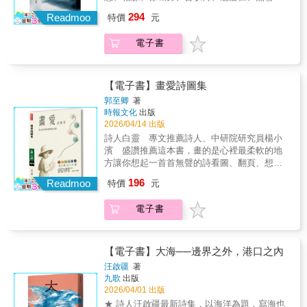
又生葉發枝，令水倒流。他的語言亦即透明的
的生命在文學字句中檢索、攤開，呈現出不可
人、楊澤、楊小濱、鄭順聰 不分世代，一致推
294
容器，放置眾多意識，卻顯得收斂而節制。當
Readmoo
特價
元
逆的宿命交織。像根，也像積木交疊，抓地，
薦我在遙遠的高空看著所有深愛或離去的人，
初以創作對抗人生的青年，如今仍在，我們也
又隨時跨越。」●詩人．北教大語創系副教授楊
始終找不到可以落下的地方。--沈央《盤旋》是
依舊浸潤在「穿越時空之中漫天繁星晶瑩的眼
電子書
宗翰：「我很羨慕陳家朗的詩，能夠悠遊出入
一部具有高度探索性與實驗性的卓越詩集，以
淚」裡，年歲變了，時間移動不止，伍佰持續
於古典與現代、儒學和神學、澳港台及其外。
獨特的結構形式、精煉而精彩的語言，以及橫
在刺探生命的可能性，而那將成為暗示，紛紛
我想那就是一種詩的教養，如此篤實，而且寬
跨藝術、哲學與社會現實的深刻思想，展現了
落在我們肩上，一起慢慢地流。 ★ 搖滾詩人伍
厚。」●詩人蕭宇翔：「在這個焦慮與壓迫環伺
當代青年詩人多元而宏闊的觀點。既有「一匙
【電子書】畫愛詩圖集
佰創作逾三十五年的詩歌自選，一九九○年至二
的年代，《積木寓言》誠然可貴，因為它開放
花尖的安慰劑」的溫婉，亦有「燃燒了聖像」
郭至卿
著
○二六年文字創作的新理解，從二六○首作品中
了詩的空間。不再要求每一句都朝向技術或情
的決絕。 --須文蔚2025第十一屆楊牧詩獎得獎
時報文化
出版
精選出二二二首作品於書頁中，鋪展詩意。詩
感的展示，而是容許迴環、停頓、變奏與搖
作品，詩集《盤旋》以其獨特的結構和深刻的
2026/04/14 出版
的六面舞台，旋律記憶被重整的新局面，一次
擺；容許那些令人困惑的『真實』在詩中反覆
思想性，脫穎而出。從小喜愛畫畫的青年詩人
詩人白靈 專文推薦詩人、中研院研究員楊小
聆聽抒懷的、激越的、任性的伍佰等等多場詩
再現，自然碰撞，提升為不言而喻的寓言。」●
沈央，習慣於在手眼協作中，覺察生而為人最
濱 盛讚推薦這本書，畫的是心裡最柔軟的地
歌展演。 ★ 收錄詩人對談，伍佰檢視詩文之於
詩人鍾國強：「陳家朗的寓言詩，多為日常現
純粹的身體性。美術系畢業的他，同時卻也是
方讓你想起一首首無聲的詩看圖、翻頁、想
自我的多角度意義，從創作狀態切入，書寫狀
實生活的所遇所思所感，以散文化之筆，平實
個哲學家，敏於思考，巧妙地運用互文手法，
念、微笑──這就是《畫愛》本書是詩人將自身
態的現場重建、意象安置的再詮釋，探索詩句
地出入於血肉相連的己身以至他人的內心掙
196
與西方藝術和電影對話，卻不落於窠臼。《盤
Readmoo
特價
元
的詩句與AI繪圖結合的實驗之作，賦予AI顏色
裡的自由與情緒是從何而來？將往何去？一次
扎，即使說理想像，也並不離地高蹈⋯⋯尤其
旋》前半部多為情詩，抒情唯美，彷彿文藝復
上的指令，配合詩句的意象，結合成為一幅幅
理解伍佰創作的奧義。 本書特色 每個人心裡都
是他獨特的跨行（以至跨段）和斷句（以及棄
興時代重現，讀者像是進入了一場觀覽不完的
電子書
或超現實、或意識流的畫作。詩與畫在此處，
曾流過伍佰的詩歌── 保護你、安慰你、洗滌
用標點）方式，猶如自成風格的運鏡剪接，不
精緻名畫饗宴，後半則多方反映現實，批判國
因AI而完美共生。
你。 這些詩是我在乎的事情一點一滴的剝解與
時出人意表，並在詩意上釋出更為豐富的詮釋
際情勢，無論是關注反戰或香港民主等議題，
治癒。──伍佰 伍佰的詩歌是水，潛伏於記憶，
空間。」
都能展現深沉的社會關懷。整本詩集的另外一
時不時一個激盪就擾動神經， 文字浮上、聲音
【電子書】大海──邊界之外，港口之內
大特色，是每一首詩都收束在＃紅字標籤下的
流淌、畫面躍入&hellip;&hellip; 他的詩歌不曾
汪啟疆
著
一行詩句，不僅套用社群網路的符號，不少句
離散，沾過你經歷的生命， 一起在時間裡活
九歌
出版
子回應全詩，也有時點出緣物起興之所在，讓
著。
2026/04/01 出版
讀者回味無窮。《盤旋》是一部具有探索性和
★ 詩人汪啟疆最新詩集，以海洋為題，寫海也
實驗性的詩集。作者能以獨特的結構形式、精