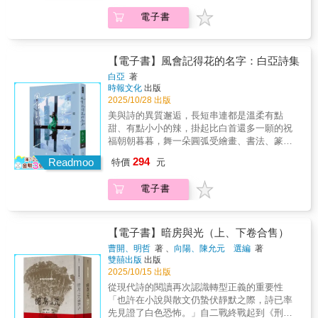
資產。以異溫為題，代表著作者的詩觀，比起
像詩的生活有像詩的機會讓高掛枝頭的詩有熟
裡，看見人如何在「撤離」與「停留」之間掙
獲得同溫層的理解之外，更樂於將自己留在異
電子書
和俗的機會你想像的是怎麼樣的生活？清淺如
扎，也如何在廢墟般的日常裡，仍舊尋找光亮
溫層裡。「即使相異，這無數的夜晚無數的人
溪，簡化為加減？抹勻防晒乳又備妥太空衣？
與溫情。
類無盡的遠方，依然和我們密切相關。」寫給
為盆景一再命名？或者，只是等生活如何想像
香港，寫給臺灣，寫給遭逢不義的人，彼此在
你？袁紹珊的新田園詩，重逢日常的都市山
【電子書】風會記得花的名字：白亞詩集
詩中相識，世界終有我們的容身之所。
水。Puhpowee一詞，源自北美原住民的波塔瓦
白亞
著
托米語（Potawatomi），意指「讓蘑菇一夜之
時報文化
出版
間破土而出的力量」。野菌集韌性、不群、純
2025/10/28 出版
真、性感、迷幻、危險、營養、睿智、莽撞、
美與詩的異質邂逅，長短串連都是溫柔有點
芳香、惡臭、複雜性別、慢條斯理、爆發力、
甜、有點小小的辣，掛起比白首還多一願的祝
高貴、鄙野、安靜、喧鬧於一身。擁有黑火藥
福朝朝暮暮，舞一朵圓弧受繪畫、書法、篆刻
般的能量、桀驁不馴、神出鬼沒、變幻無常的
等名師薰陶，美學底蘊鋪陳出她在詩裡的銅筋
294
野菌，天生有著詩的底色。普波威∣談詩，我們
Readmoo
特價
元
鐵骨。她以其敏銳的美學思維碰觸社會各層
常說音律、意象或藏於行句的暗示與孤獨，但
面、各階層，讓她詩的題材多元化，任何景物
袁紹珊作品走直觀大路，悠然自恃，有著什麼
電子書
到了她手裡都可入詩。抒情與古典，短詩、組
如你所見且能不失細膩趣緻，帶著新古典的興
詩，系列詩，旅遊詩，以及靈感初始的裸詩也
味；讀來不費功夫，回頭望其底蘊深不能測。
是這本詩集的特色。在抒情中微觀理性，在吟
詩題遼闊，寓意不斷移動，她的詩是活的，是
詠中聽見幽默，在莊嚴中窺見灑脫。她的隨筆
【電子書】暗房與光（上、下卷合售）
全球化輻射下的文明修校、調整，尋求人與自
並不隨便或隨意，不管是短詩、長詩，甚至是
曹開、明哲
著 、
向陽、陳允元 選編
著
然共存的可行性。「這是在諸多天災人禍、全
半截詩，都有完整的意象。由於她對景、物、
雙囍出版
出版
球疫病的間隙中，寫下的都巿山水／田園詩，
人、事的敏感，寫詩經常是因一時觸動，因此
2025/10/15 出版
是對如何擁抱不確定性的重新探索，是人定勝
她的詩不顯矯揉造作，也沒有專業詩人的毛
從現代詩的閱讀再次認識轉型正義的重要性
天和無力感的敍事博奕，是對西西弗斯式的羈
病，如華麗詞藻的堆砌或晦澀難解。白亞寫下
「也許在小說與散文仍蟄伏靜默之際，詩已率
絆、崩壞又重建的人類意志的再審視。」袁紹
如潮的詩句，飛起千萬朶浪花，拍打此岸彼
先見證了白色恐怖。」自二戰終戰起到《刑
珊處理的是逆境求存，談情談運談環境談地緣