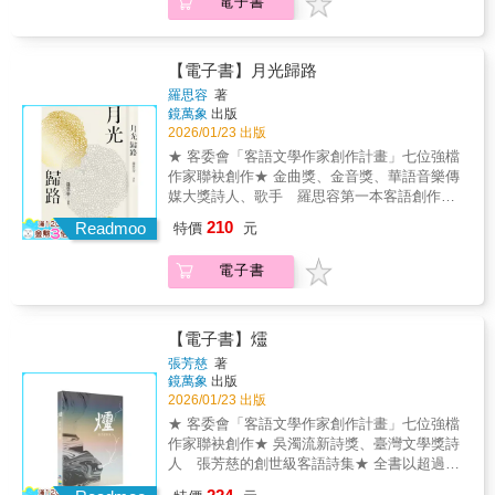
電子書
身不由己。寫實派的人道詩人林沈默，繼前衛
危險的風景、瘋狂的心緒」的那種詩。以不世
版《沈默之聲》、《夭壽靜的春天》月旦針貶
故，故不世出。你有看過「詩人沒在做比喻，
人事、受到無數讀者喜愛之後，《六十借劍》
但比喻卻自己跑進詩裡」的那種詩嗎？淺淺而
這本書，又透過文字劍光，探照台灣土地、人
說，天搖地動。我懷疑這是一種「衛生紙」詩
【電子書】月光歸路
民與國族，揭發社會的過去與現在的不公不義
派，但居然有著梔子花的芳香。淫而不爽，甜
羅思容
著
之事，不同的是，此番，作者也揮劍自問，試
而不膩，觸處是一種好笑的悲哀。難怪詩人
鏡萬象
出版
圖剖開封閉的自我，徹底檢視、爬梳憂憂鬱
講：「學長讀了，抬起頭來笑，說我很有才
2026/01/23 出版
鬱、跌跌撞撞、坎坎坷坷的心路與心病。閱讀
華。」我在想，學長笑的時候一隻手有沒有去
★ 客委會「客語文學作家創作計畫」七位強檔
這冊台語詩集，欣賞優美的台文字句，讀者非
拉面紙來，擦淚。 ──唐捐（詩人）先陌的文字
作家聯袂創作★ 金曲獎、金音獎、華語音樂傳
但可以親炙文學、認識台灣、看見社會、透視
氣息生動，是燒紅的炭火上，以煮沸的滾水泡
媒大獎詩人、歌手 羅思容第一本客語創作詩
人性，也許，也能驀然瞥見你自己的顯影。
出的岩茶，令人屏息同時又忍不住深吸。《赤
集★ 全書以超過60％的客語文字書寫，並附上
210
Readmoo
子》的內容亦如岩茶般濃烈厚重，讀幾首就需
特價
元
詳盡華語註解，讓讀者輕鬆閱讀客家文學。林
要緩緩，讓後座力如岩韻般綿延徹底。未曾品
中路 我遇見 千樹萬葉每一個光影是哲思的小
味過一詩集如《赤子》，讓我不斷想起一款岩
電子書
花金曲獎最佳客語專輯、最佳客語歌手羅思容
茶品種與之相應，即鐵羅漢。多首詩作如鐵羅
的第一本詩集《月光歸路》 《月光歸路》的主
漢般，帶來柔美而迅猛的衝擊。 ──小令（詩
題，關乎誕生、愛情、親情、家園、離散、記
人）周先陌的詩有一種未經雕琢的細膩，看似
憶、愛與精神家園的重建。月光，在各種文
【電子書】爧
平實的詩句，卻交織出意味深長的畫面，好像
化、神話、詩歌、文學、童謠中，承載著豐富
張芳慈
著
那些文字就應該這樣安排這樣陳述，粗中帶
的象徵語言。 羅思容的詩優美而有音樂性。她
鏡萬象
出版
細，特別能夠把沉重的人生體悟，縫入若隱若
用客語描寫著景物、關係、光影。從她的詩句
2026/01/23 出版
現的敘事脈絡，完成他想講告訴我們的故事。
中，彷彿浮現出一條月光遍照之路。在柔和的
★ 客委會「客語文學作家創作計畫」七位強檔
有時讀來，彷彿在窺伺詩人心靈的暗角，或思
光亮中，是一條連結著我們與生命底蘊、文化
作家聯袂創作★ 吳濁流新詩獎、臺灣文學獎詩
維的糾結；有時讀到的，是詩人對某些題材的
初始的根源之路，也是創造與想像之路。 林中
人 張芳慈的創世級客語詩集★ 全書以超過
技巧實驗，一些沉溺的煉金術，一段急促的成
路 𠊎逢著 千樹萬葉每隻光影就係哲思个花
60％的客語文字書寫，並附上詳盡華語註解，
長史。 ──陳大為（詩人）周先陌的詩集《赤
苞金曲獎最佳客語專輯、最佳客語歌手羅思容