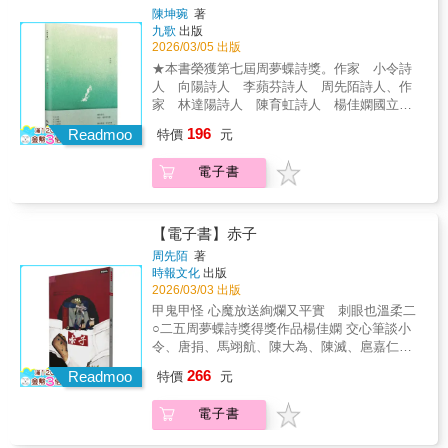
輯二〈美麗而卑微〉細看那些被忽略的碎片：
陳坤琬
著
鈕釦漆屑、紙花、日子的紅豆、未寄出的信。
九歌
出版
詩人相信，真正支撐我們的，是這些微小而頑
2026/03/05 出版
固的雜質與殘缺，它們讓人仍能在反覆受傷
★本書榮獲第七屆周夢蝶詩獎。作家 小令詩
後，對世界保有信任。進入輯三〈你體內曾是
人 向陽詩人 李蘋芬詩人 周先陌詩人、作
黃昏的事物〉，秋意與老去浮現，失眠、藥
家 林達陽詩人 陳育虹詩人 楊佳嫻國立屏
片、黃昏與火車月台交疊成一部個人史。詩人
東大學中國語文學系助理教授 廖育正詩人、
196
聆聽骨頭裡發出的聲音，學習與自己的陰影共
Readmoo
特價
元
有冊店 ū tsheh-tiàm 店長2號 謝三進溫柔推薦
處。最後一輯〈在妳裡面活著的已逝〉轉向時
《鹿和羽毛》是一本時間的詩集。在幻夢與真
代與死亡：火葬場旁的性愛、被時代送別的靈
電子書
實之間，圍繞記憶。記憶最多的，也許是愛；
魂、雨中孤兒院與乳品店的風，同時是告別，
伴隨，各種失愛的角落。角落，常常充滿光
也是守夜。這部詩集寫透了一個人與生活長期
影。事物經過的各種光澤，會在時間背後，以
對峙又相愛的過程：即使世界殘破，仍願為了
純粹的樣子顯現。記憶總是逐漸安靜，輕輕向
【電子書】赤子
一碗粥、一盞燈、一個還在跳動的名字，而再
每個自己道別；留下時間與那些，未曾真正離
周先陌
著
一次輕輕地活下去。適合在疲憊的夜晚與最安
去的光線。《鹿和羽毛》也是一本寫給內在女
時報文化
出版
靜的清晨慢慢對讀，替那些還說不出口的心
性的詩集。羽毛在詩集裡不停穿越，穿越許多
2026/03/03 出版
事，找到一種溫柔而堅定的語言。
有鹿的地方；沒有路的時候，羽毛就穿越自
甲鬼甲怪 心魔放送絢爛又平實 刺眼也溫柔二
己。羽毛越穿越越薄，薄到足夠穿越記憶的空
○二五周夢蝶詩獎得獎作品楊佳嫻 交心筆談小
隙、穿越遠去的河水，與鹿道別。剩下的路，
令、唐捐、馬翊航、陳大為、陳滅、扈嘉仁、
依然吹拂，依然充滿樹影與光線。
鄭聿、羅智成 齊聲推薦（依首字筆畫順序）
266
Readmoo
特價
元
周先陌說：「對於一個詩人來說，我來晚了，
這個年齡出版詩集不能算是早慧。」不過，所
電子書
謂的遲到並無法掩蓋他首部作品的光芒。在二
十四歲之前也寫詩的他，人生卻極度憂鬱放