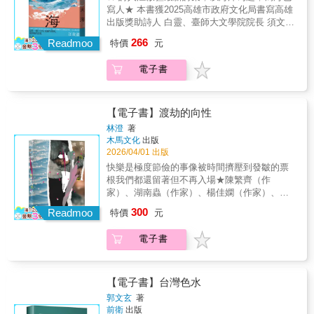
寫人★ 本書獲2025高雄市政府文化局書寫高雄
彩的語言和深刻的思想，展現了當代詩人的多
出版獎助詩人 白靈、臺師大文學院院長 須文蔚
元觀點，抒情唯美與社會關懷兼具，在同時代
專文推薦作家 張曉風、詩人 蘇紹連、向明、李
詩風中另闢蹊徑，十分秀異。
266
Readmoo
特價
元
敏勇、陳克華、陳黎、簡政珍、李進文 澎湃推
薦這是一部巨大的、充滿生與死、愛與痛的詩
電子書
集汪啟疆用生命馳騁在星圖與羅盤交織的無垠
水域用詩句在鐵鏽與汗水反覆辯論的甲板上，
向生命發出叩問詩人汪啟疆一生從事軍旅，也
與大海結下不解之緣。退役後筆耕不輟，便為
【電子書】渡劫的向性
喜愛的海洋留下一部美好詩集。全書分六大部
林澄
著
分，蘊含滄海桑田的陸地情懷，與舊情難捨的
木馬文化
出版
海洋各樣回憶、體認。「我和我們的大海」從
2026/04/01 出版
以四首長詩描繪海上的風光；在「某尾獨角鯨
快樂是極度節儉的事像被時間擠壓到發皺的票
生涯」訴說海的詭變及盼望；「靈魂和鹽屑時
根我們都還留著但不再入場★陳繁齊（作
間」試圖將浩瀚凝結在詩句中；而「回頭就凝
家）、湖南蟲（作家）、楊佳嫻（作家）、羅
作了鹽柱」則是抒發內心世界，以及海陸之間
毓嘉（詩人）——誠摯推薦★我們衣著整齊地
300
的人間憧憬；而「海橫在膝上對談」記載人、
Readmoo
特價
元
活著，是為了滿足他人的期待；死後安放在棺
事、土地的相連臍帶。「夢仍要去向遠方」則
槨裡，也是他人對我們最後的安排。之間多少
隸屬前瞻及內觀。汪啟疆藉由詩句，滔滔不斷
電子書
劫難？多少瀕死的嚮往？撲向劫難，或許是人
如浪花，拍打出晶瑩的水珠，企圖呈現出人與
類最初的向性。然而人生如薛西弗斯與石頭，
大海的歸納和血脈，不只寫海更是寫人。本書
是荒謬中尋找意義、無數次的放下與原諒。渡
獲高雄市政府文化局2025書寫高雄出版獎助
過萬千劫難，才能成為更好的自己。
【電子書】台灣色水
郭文玄
著
前衛
出版