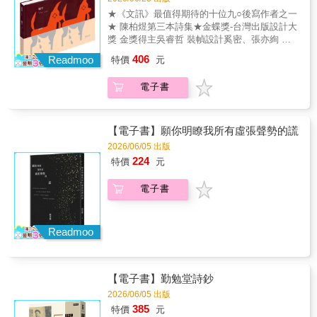
心情（sim-tsiânn）？本選集收錄戰前、戰後至
在生命角落謀求得以蹲踞之處，扣問命運（或
箔細細黏補的鏡子。它遍佈裂痕，卻在光影折
★《文訊》最值得期待的十位九○後寫作者之一
今共105首台語現代詩，含括白話字、台灣話文
他本人的）去留，之於人究竟是莫可奈何，或
射間，映照出比完整無缺時更為剔透的真身。
★ 陳柏煜第三本詩集★金蝶獎-台灣出版設計大
與現代台文作品，以教育部推薦用字進行標準
無所適從？他的創作視角謙卑、自遜，平價日
獎 金獎得主吳睿哲 裝幀設計奚密、張亦絢 專
化編修，便於當代讀者閱讀並查詢詞意。從台
常進入讀者內心，以透明的姿態探究人與社會
文推薦世上所有的美與不美／不免你來我往奚
灣民間歌謠、西方宗教詩歌、流行歌、文學運
406
的共處，書寫策略明晰：設法繞出人類自身製
Readmoo
特價
元
密：「一點也不楊牧！」張亦絢：「『看』不
動等多重系譜，引領讀者追索台語現代詩自日
造的困境。詩人充滿自覺，藉文字為生活尋找
只是視網膜上的動靜，還是感情與記憶的投
本時代以來流傳吟唱的時代音律，以及詩人們
意念之出口，「進入雲端時代的人類，在使用
電子書
入。唯有這種愛，才使歷史成為可能。」近年
試圖掙脫「方言」的桎梏，以母語書寫發聲的
AI這足以改變文明進程的強大工具的同時，會
來，陳柏煜創作不輟，寫作類型多元，屢屢斬
突圍之路。一起聆聽台語詩歌百年傳唱的獨特
不會仍然還是一種工具、商品？當每個人都只
獲文學大獎並多次入選年度文選。獲選為《文
歌謠性，在台語現代文學與詩歌．歌詩當中，
是一段可被應用的資訊，或該被過濾的雜訊
訊》最值得期待的十位90後寫作者之一，2026
【電子書】願你明瞭我所有虛張聲勢的謊
繼續繼承、開創台灣文學、台灣現代詩的未來
時，這個雲端時代的最小單位會是什麼？我的
年更睽違兩年多再推出第三本詩集《騙子》。
2026/06/05 出版
與美學價值。【本書特色】1. 精選戰前至戰後
答案是『按鍵』。」脫離資訊產業焦慮的他，
延續第一本詩集《mini me》中對於觀看視點和
現當代共105首台語現代詩，深化並擴充台語文
224
回望急速壓力沖刷下之無力與卑微，一枚按鍵
特價
元
媒介的探索，以及第二本詩集《決鬥那天》對
學史、台語現代散文史的視野與內涵。2. 台灣
遠不如塵沙自在。詩集以虛設的數位秩序，逐
於同志與符號、物質運用的關注，這冊新作更
文學、台語文學研究者呂美親，集長年研究成
一釐清內在紊雜之源──我們身處的文明、自我
電子書
拉高視野，除了感官、情慾，更看見對於戰
果親自編選並撰寫詳盡導論，介紹作品梗概，
內在的文明，何以形成憤怒與厭棄之道？「當
爭、地方感、藝術美學等主題的關注與翻玩。
提供初學讀者有關台語文運動、台語文學閱讀
這種感覺爆發時，我寫詩。」當人比AI更像機
而書名「騙子」簡單二字卻又帶來浮想聯翩，
研究之先備知識。3. 以教育部推薦漢字與台羅
械，AI比人更像人，詩是碰觸愛的唯一契機，
騙子不見得全然是表面上的負面形象，虛虛實
Readmoo
重新正字校註，適合台語初學者、自學者。4.
是數位環境裡僅有的存在證明。
實的相互掩映更有文字與意象上的趣味。這樣
選文皆為文學史重要文本與文學獎得獎之作，
的發展與張弛，當然也是政治－性的，陳柏煜
適合作為閱讀賞析與創作範文。【聯名推
說：「驕傲（pride）越是凝聚為同志政治生活
薦】 李勤岸（國立台灣師範大學台灣語文
【電子書】勤勉堂詩鈔
的基座，我越是想看、想寫，那些溢出網格之
學系退休教授） 呂興昌（國立成功大學台
外（或被小心壓藏其下）的NG品」除了呼應酷
2026/06/05 出版
灣文學系退休教授） 陳萬益（國立清華大
兒學者海澀愛的感覺倒退、感覺「背」，我們
385
特價
元
學台灣文學研究所榮譽教授） 林巾力（國