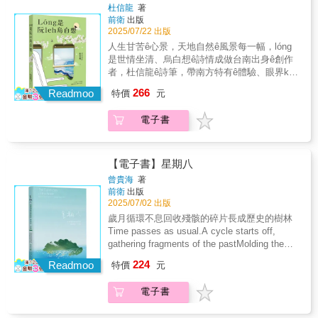
與真摰的愛；還有的是反躬自省，試圖覺悟自
杜信龍
著
的深情，他在墳上狂舞，攪動因樂園消逝而長
己的生命哲學。透過陳家帶、廖永來（廖莫
前衛
出版
存之嘆，意象幽僻而絕決，卻如此長情：羞澀
白）、施至隆三位友人推薦序的導讀，以及作
2025/07/22 出版
的愛、對生命節制的渴、內省的孤獨……然而
者的自序，終能一窺黃維君從年輕時現代詩的
人生甘苦ê心景，天地自然ê風景每一幅，lóng
不用同情他，「單相思過了五十年也會成為寶
創作者，跨界涉足台灣正面臨轉型的政治大海
是世情坐清、烏白想ê詩情成做台南出身ê創作
物」，他的詩歌擁有郭品潔，郭品潔擁有詩
嘯，及至退隱原鄉，蒔花弄草，學耕半畝田的
者，杜信龍ê詩筆，帶南方特有ê體驗、眼界kap
歌。
挺拔不羈的身影。從抒情傳統的《茉莉家
溫度。伊ê詩，替家己，也替讀者tháu出面對日
266
鄉》，到載浮載沉的島國命運，讀者可以從字
Readmoo
特價
元
常現實ê無奈kap失落，顯出人內心對性命、自
裡行間去揣摩感知作者澎湃洶湧的內心世界，
然ê追求。詩集號名「烏白想」，是伊靈魂歇睏
以及對台灣這塊土地默默祝禱，殷殷期盼的真
電子書
ê姿勢，也是聽由心聲引chhōa ê旅行路線。招
性情。謹以這本詩集，獻給每一位願意靜下心
你鬥陣走hō͘時間jiok，揣一个thang好放輕鬆ê空
來，傾聽文字脈動和感受土地呼吸的讀者。
縫，將一切交hō͘詩……●名家推薦Chit pún si-
【名家推薦】「維君獻身任事，捨曲邪而涉清
chi̍p lāi-bīn, m̄ sī hit khoán ài lāng pit-hoe tián
【電子書】星期八
流，遠鎂光而趨焰火，政論詩藝率皆如此，且
chhùi-súi iah-sī lāng XX chú-gī tàu-kap ê
曾貴海
著
信念一旦成形，終身護持不墜，而這恰恰是浪
mn̍gh-kiaⁿ, sī tòe i sim-me̍h thiàu-tōng ê jia̍t-
前衛
出版
漫派最最珍視寶貴的血統！」──陳家帶「以為
hiat kha-jiah.──Lîm Jū-khái（台灣文學系助理
2025/07/02 出版
詩集名稱的詩作──〈沒有國籍的島〉，恰好反
教授、台語詩人、歌仔冊作家）讀chit本詩集，
歲月循環不息回收殘骸的碎片長成歷史的樹林
映這代台灣人對這塊土地，對國家定位的追求
hō͘人tòe leh烏白想，liam-piⁿ tī罩bông ê山路，
Time passes as usual.A cycle starts off,
與期許。」──廖永來（廖莫白）「閱讀維君的
liam-piⁿ tī起風ê海墘，有時擔現實生活ê重擔，
gathering fragments of the pastMolding them
詩，想像在紛亂世局中詩是什麼？我讀到了正
有時tam人生路途ê甘甜。──陳慕真（國立成功
into the forest of history. 身為詩人，曾貴
義，我讀到了哲思，還有，我讀到了對這塊土
224
大學臺灣文學系助理教授）◎本冊採用傳統白
Readmoo
特價
元
海以自由伸展、不受拘束的阿米巴詩社精神為
地的真性情。」──施至隆
話字，漢羅用字參考《台文通訊BONG報》。
原點，賦予詩內涵和光暈，與世界對話；身為
◎本作品榮獲國藝會出版獎助
電子書
醫師與公民運動者，曾貴海醫病也醫社會，秉
持信念與熾熱的行動，投身社會及環保運動