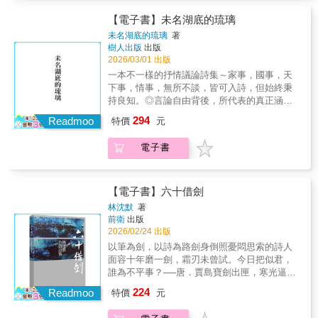
爛，在感覺快要死掉的某一天，突然發現了有
扇門其實都一直在那兒，於是走了出去，從此
【電子書】未名湖底的琉璃
所有曾遇過的壞東西都成了他的養分，繼續跌
未名湖底的琉璃
著
跌撞撞，各種擦傷成詩。他從幾年來累積的兩
樹人出版
出版
百首詩中挑出這四十九首，基準是仍能在閱讀
2026/03/01 出版
時刺痛他的作品。全書三輯分別呈現赤子的
一本不一樣的抒情議論詩集～家事，國事，天
「三態」：創傷噴濺的血色，情愛與慾望中的
下事，情事，無所不談，皆可入詩，但始終秉
裸裎，以及與世相違、起著紅疹的肌膚。詩人
持良知。◎言論自由背後，所代表的真正涵義
一心嚮往絢爛遺世，卻也意外選了許多跟母親
是免於恐懼——但需要有更多像作者這樣敢言
294
和所成長土地緊密綑綁的誠實動人篇章，成就
Readmoo
特價
元
的人。◎當今天下猶如新版三國，不同的是，
了這冊《赤子》。看似平實的題材與語句，卻
這個世界已無法再被誰統一，唯有共榮。◎愛
又冷不防潑金灑紅，閃現官能性強烈的意象。
電子書
才是此行真正的目的，情才是今生最美的曾
如楊佳嫻在書末與先陌筆談中寫到，他的詩對
經，其餘所有俱為灰燼。登博七年半，撰寫了
金色、對神話都頗有感應，呈現驚奇亮點：
近1800篇的文章，先後被炸號四次，最後竟成
「這種恐怖感是一首理想情詩最棒的部分。」
了微博上一個遍尋不遇的幽靈，可以發文但是
【電子書】六十借劍
某些作品比如〈閨房〉一詩在網上刊出也引發
網友看不到，必須先至某人的評論區下留言，
林沈默
著
熱議甚至攻擊，似乎觸動了某些緊張或禁忌，
然後，對方才能以你的留言當窗口，點開你的
前衛
出版
不忌諱被冠上同志詩人標籤的周先陌，也大方
微博...投稿了十二家出版社，音訊全無。最後
2026/02/24 出版
面對，認為引起討論不是壞事。這是一冊極具
決定自費出書。挑了436篇，分成三部:上篇: 談
以筆為劍，以詩為路劍身倒照憂悶思索的詩人
辨識度與實驗精神的詩集，以平實語調書寫家
論國事下篇: 記錄修行中篇: 走過曾經算是為這
面容十年磨一劍，霜刃未曾試。今日把似君，
族悲歌，於抽象與現實之間取得絕佳平衡。儘
趟人間行旅留下了點滴的筆墨足跡◎代理經
誰為不平事？──唐．賈島寶劍出匣，寒光逼
管有些現實以文字不容易抵達，但一片赤誠的
銷：白象文化更多精彩內容請見
人。在俠客而言，它是一把伴行江湖的三尺青
作者正是「知道無法抵達，才奮力觸碰它。」
224
http://www.pressstore.com.tw/freereading/9786267
Readmoo
特價
元
鋒。在讀書人而言，它是一支無情之筆，文字
以不世故，故不世出不安於室，詩之教也。我
如劍花，象徵意志與銳意的流動。人在江湖，
最愛「使用直白、犀利、冷傲的字句，包裹住