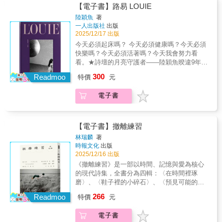
在詩集中，陳家帶以詩為探勘世界手繪的地
【電子書】路易 LOUIE
一輯則以散文篇章形式呈現，娓娓道來三年前
圖，將敏銳的五感體驗化為不可思議的抒情詩
開始就醫和用藥的心路歷程等等。這一切從非
陸穎魚
著
篇，搭建出他個人的理想國度。那裡有春夜的
一人出版社
出版
原始生理女性出發做出各種努力去趨向另一個
雨、秋天的鐘聲、含露的花、生長的樹林；交
2025/12/17 出版
性別的奮鬥過程充滿孤獨與黑暗，但還好有文
織著夢的衣裳、淚的太陽、女子的舞踊和窮人
學，柴柏松的詩和人一樣，如房慧真所形容：
今天必須起床嗎？ 今天必須健康嗎？今天必須
的烏托邦。打開詩集，彷彿走進一個失落已久
彷彿總是「帶著柔軟而淡雅的香氣」，沒有放
快樂嗎？今天必須活著嗎？今天我會努力看
的香格里拉。《雨落在全世界的屋頂》絕版多
棄本名的她，自詡「相對於松科，柏科多一點
看。★詩壇的月亮守護者——陸穎魚暌違9年推
年後，陳家帶重新修訂全書的詩歌，封面亦重
流動的陰柔」。透過詩意的語言和真摯的心
出個人生涯第四本詩集《路易LOUIE》★全書
300
新設計展現其浪漫唯美的色彩，45周年紀念新
Readmoo
特價
元
情，《光的受孕》讓我們看見界線與刻板性別
收錄詩作60首，當幸福太過短暫，悲傷太過綿
版於今重現天日。「《雨落在全世界的屋頂》
印象之外的非二元性。希望柏松不只是將光明
長，唯有詩屬於永恆★讓每天的悲傷和遺憾都
內蘊浪漫精神，仰望崇高的事物，在流轉遞嬗
電子書
留給過去那個又瘦又小，裝在彆扭男生制服裡
變成人生的禮物★透過詩的治療，我們重新確
中提煉永恆。」──楊佳嫻（詩人）「他的作
的孩子，那些光明也將在她逐漸亮起的未來中
認生命是獎賞而不是懲罰「如果你問，詩的靈
品，保留了田園牧歌式的風格，純然是種種人
孕育發芽，如漸昇的天燈。
感從何而來？我會說是不忍心。每次我在人間
生寫照的獨白。他每每從日常敘事或個人抒情
破碎、狼狽不堪、兵荒馬亂，都是詩把我拾
【電子書】撤離練習
入手，從不壯言慷慨，也不刻意標榜超曠，但
起、縫補、修復。」——陸穎魚❈書封設計說
林瑞麟
著
一種深美閎約，自然地流露出來。」──瘂弦
明紫色，又稱為「公主色」，融合紅與藍的特
時報文化
出版
（詩人）「當他還是二十多歲的啷噹青春，當
質，代表著勇氣、膽識與自信，也有神秘和高
2025/12/16 出版
七十、八十年代詩人輩出時，他即以一首代表
貴的意涵。書名《路易》（LOUIE）是源自法
《撤離練習》是一部以時間、記憶與愛為核心
作〈雨落在全世界的屋頂〉崛起詩壇，才一出
語或古德語的英文名字，有勇士、戰士之意，
的現代詩集，全書分為四輯：〈在時間裡琢
手即鶴鳴雞群，譜出了自己年輕特異的聲音，
書封採用紫色設計，是希望能與勇氣連結，詩
磨〉、〈鞋子裡的小碎石〉、〈預見可能的假
……如此豐美的意象、流動著音樂聲響的詩
人希望傳達詩歌能賦予我們克服困難、敢於前
說〉、〈在躍場的反光鏡〉。詩人以細膩的觀
句，在那年代絕對是獨特而令人神怡嚮往的，
266
進的力量。❈精選詩句節錄身受重傷也要去頑
Readmoo
特價
元
察和深層的情感，書寫日常生活中無法言說的
此後傳誦多時，被晚出的詩人讚揚有加。」──
抗／靈魂壞掉也要去愛人／無家可歸也要去活
斷裂與溫柔，從病房裡的陪伴、失落記憶的追
白靈（詩人）
著——路易12惡夢也是禮物／我們只需要／把
電子書
索，到戀愛、別離、土地與歷史的回聲，層層