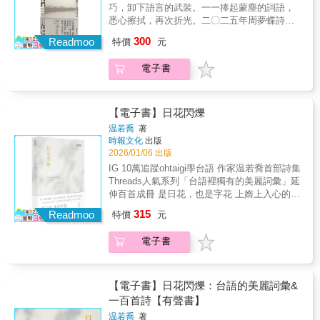
身後的黑暗枝繁葉茂 ──〈家園〉✦✦✦✦✦✦本
________________________________________
巧，卸下語言的武裝。一一捧起蒙塵的詞語，
領會死亡，卻真心為一個春天即將迎來的結局
書以〈天亮請編輯〉〈天黑別洗碗〉〈百浪多
悉心擦拭，再次折光。二〇二五年周夢蝶詩獎
感到悲傷。 ──扈嘉仁（詩人）這是一部努力壓
息〉〈星的免疫時刻〉〈到時見〉五輯，收錄
得獎作品 恪守著留白、不說比說更有力量
抑又自我揭露的詩集。充滿著由隱晦的訊息與
300
五十四首詩作。詩集的成形，背後是詩人對
Readmoo
特價
元
的現代詩規範，王柄富的詩更像是一則一則貼
露骨的刻劃、嫻熟的象徵與樸素的母語、淡漠
“Still Life”的想像：「Still Life，靜物畫。在動
近現代人的「公案」，如同詩集名稱「春天讓
的腔調與沉重的陰影對比出的多重矛盾，形成
盪不安之中，我們總渴望定格，保有生命的諸
電子書
我們想懲罰自己」。柄富的詩寫出了現代人的
巨大的閱讀張力，或某種幽微、曖昧、脆弱的
種形態，且孕育著可能的動向。」——詩人自
不安和青年的焦慮，卻不濫情，也沒有過剩的
審美衝擊。特別在前半部，有許多憂傷、優
述即使捕捉「此刻」是最不可能的，但因詩的
情緒價值。同時，也沒有故作世故的高深，或
美、充滿未預期的情節或奇想的作品，精巧、
逼近有了意義。詩仍然要摸黑，敲鑿出一些，
是假冒賢哲的思想。他像是一架離地100公分的
【電子書】日花閃爍
曲折的布局、濃重又冷冽的筆觸、生動又細膩
讓我們與自身、與彼此的黑暗對話的時刻。剩
攝影機，不介入，只觀察，當事件結束後，它
的畫面或電影場景帶著銳利的刮痕與創疤，令
温若喬
著
下空房子傾聽：一條雪的鎖鏈在鏡中崩解，卻
並未停止錄影，它持續運作。柄富所捕捉而轉
人印象深刻。 ──羅智成（詩人）
時報文化
出版
又修復一切。 ──〈大雨將至〉✦✦✦〔特別收
化的詩意，足以跨越時間和空間的二維，達成
2026/01/06 出版
錄1〕天黑洗碗 PLAYLIST✦✦✦掃描書中「詩
共感。 「春天讓我們想懲罰自己」，收錄
IG 10萬追蹤ohtaigi學台語 作家温若喬首部詩集
聲景QR code」，聆聽詩人以國粵雙語誦讀詩
不分輯的四十七首詩作，王柄富克制地使用語
Threads人氣系列「台語裡獨有的美麗詞彙」延
作。Track 1 編輯食譜Track 2 編輯牙痛Track 3
言，沒有什麼被大寫的詞彙，反而細究你我逐
伸百首成冊 是日花，也是字花 上媠上入心的詩
行道樹與薩克斯風少年Track 4 但是，但丁
漸麻木的詞語，「論傷感」「疑情」「純潔」
冊 *全書百首皆附作者朗讀音檔，適合喜愛聽詩
Track 5 擬今Track 6 歧雨Track 7 異法典Track
315
……同時間也置入了當代的語法「愛會不會古
Readmoo
特價
元
的你 *正規台文書寫（推薦字＋台羅）並附華文
8 欄杆拍遍Track 9 家常──洗衫、晾Track 10
老得想死」。透過詞彙的調度，回歸抒情，藉
釋義，適合親子及愛學台語的你 日花（ji̍t-
情人✦✦✦〔特別收錄2〕藝術家鄺鉅裁8幅精彩
以建構起自我的體系。在這裡，生命永恆延
電子書
hue）， 指陽光穿過雲間或葉縫、於地面等處
畫作✦✦✦【詩人好評推薦】林宇軒、柏森、曹
續。 幾千種表情／到處都是此岸彼岸／一心
形成碎花般的光影。 「出日花仔」，曾是這座
疏影、曹馭博、煮雪的人、楊佳嫻、廖偉棠、
過河的人，不說對不起
島嶼對天賜流光的美麗呼喊。 新生代詩人温若
鴻鴻——推薦（首字筆劃序排列）「讀天林的
喬作品。 起因於某天下午在公園散步時，看見
詩作總有著生活被好好羅列、細細檢視的用
【電子書】日花閃爍：台語的美麗詞彙&
午後陽光穿過樹葉縫隙，一閃一閃的光影令她
心。每件小事帶有的色澤，經由變換所褪下的
一百首詩【有聲書】
屏息，後來終於知道，台語將如此美景稱為
姿態，詩人小心翼翼，為其描繪生動的輪廓，
温若喬
著