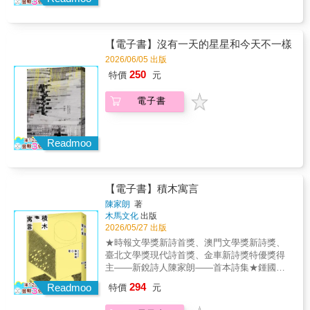
【電子書】沒有一天的星星和今天不一樣
2026/06/05 出版
250
特價
元
電子書
Readmoo
【電子書】積木寓言
陳家朗
著
木馬文化
出版
2026/05/27 出版
★時報文學獎新詩首獎、澳門文學獎新詩獎、
臺北文學獎現代詩首獎、金車新詩獎特優獎得
主——新銳詩人陳家朗——首本詩集★鍾國強
（詩人）、蕭宇翔（詩人）——專文推薦★付
294
Readmoo
特價
元
煒（詩人）、李修慧（詩人）、李進文（詩
人）、周漢輝（詩人）、林宇軒（詩人）、柏