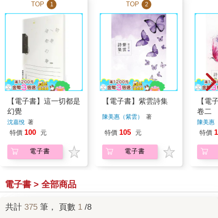
TOP
TOP
1
2
【電子書】這一切都是
【電子書】紫雲詩集
【電
幻覺
卷二
陳美惠（紫雲）
著
沈嘉悅
著
陳美惠
100
105
1
特價
元
特價
元
特價
電子書
電子書
電子書 > 全部商品
共計
375
筆， 頁數
1
/8