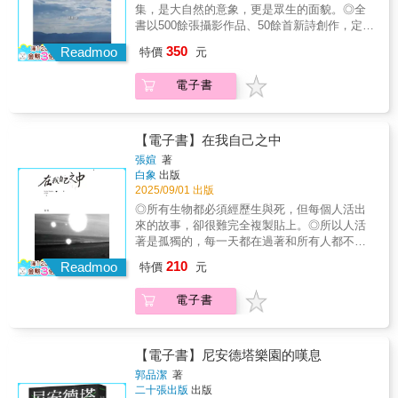
有恰如其分的回應與關懷。」——鍾國強鍾國
集，是大自然的意象，更是眾生的面貌。◎全
白色恐怖影響的時間線，將全書分作八輯，依
強為香港重要詩人，創作逾三十年，詩歌主題
書以500餘張攝影作品、50餘首新詩創作，定格
序讀來，彷彿從中領略白色恐怖如何左右常民
著重城市書寫、日常生活，筆調寫實，意象親
天地壯美，珍藏人間煙火；翻開本書，不只看
生活，形成日常的無形壓迫。在臺灣走向民主
350
人。書寫香港與世事變遷，溫和隱約，深意留
Readmoo
特價
元
見風景，更是一部與家人共同遊歷人間的新創
化的歷程中，轉型正義啟動，政府代表國家正
予知者；寫人心不古，亦帶自嘲與開闊；記錄
作品。◎科技人楊塵，已出版多本攝影集與詩
式向白色恐怖受難者道歉，陸續公布人權調查
時代大事與凡人死生，收斂深沉。本書共分
電子書
集，新作再次以鏡頭，紀錄詩意人間，是一本
報告。在自由的空氣下，詩人依舊持續發聲，
「雨城」、「離家」、「麥皮」、「廚餘」、
以天地為畫，詩寫人生之歌的攝影詩集，更是
提醒著我們，曾經有人為了生而為人的基本權
「春日」、「海島」、「繁花」七輯；從社會
一本構圖美學的參考用書。文字與影像，串成
利，犧牲了凡人應有的幸福。最苦的日子已經
的宏觀，到親族的近觀，寫人、及物，再由小
一頁頁風景詩篇，就像微風輕撫的漣漪……一
遠離，化為雲煙最痛的打擊已經過去，如若斷
【電子書】在我自己之中
島擴寫世界，並以青春傷逝、家人悼亡，為歷
圈又一圈。最終，與自然之美偶遇，在這方天
片我曾懷抱花紅葉綠的理念也曾承受風狂雨暴
張媗
著
經抗爭與疫情磨難的人們留下真摯的銘記。
地間。作者將鏡頭轉向生活與日常，以真實素
的苦難一覺醒來，陰霾都被陽光掃盡我還活
白象
出版
樸手法，記錄天地大美，引領讀者，一同：
著，活在平和堅定的一天──向陽〈永遠的一
2025/09/01 出版
看，煙火點綴之日常，賞，光影刻畫之永恆。
天〉
◎所有生物都必須經歷生與死，但每個人活出
始於，一個人內心的獨白，終於，自然天地與
來的故事，卻很難完全複製貼上。◎所以人活
芸芸眾生的人文關懷；只為全心等待，按下快
著是孤獨的，每一天都在過著和所有人都不一
門的瞬間期待……本書結合攝影與詩，翻開扉
樣的生活。◎透過細膩而直白的語言，記錄對
210
頁，好比觀看流暢電影的運鏡視角，從天地自
Readmoo
特價
元
生命、愛情、孤獨與自我探尋的思索與感悟。
然大景開始，跟著鏡頭移轉，逐步邁進鄉村，
詩集的靈魂源於一種對存在的追問——既有對
深入城鎮、輾轉回又到你我的生活之中。這是
電子書
生死必然的承認，也有對個體獨特經歷的執著
一部在鏡頭下捕捉生命之美的故事，融合詩意
凝視。每一首詩都像是一段自白，一次與自
與浪漫的瞬間藝術，作者精心導演的這部紙上
己、與世界對話的片刻。第一輯〈燃燒過的名
電影，隨時開演……◎代理經銷：白象文化更
字們〉描繪愛與離別的炙熱與餘燼。詩中的
【電子書】尼安德塔樂園的嘆息
多精彩內容請見
「你」既是愛情的對象，也是情感投射的鏡
郭品潔
著
http://www.pressstore.com.tw/freereading/9786269
面，在甜美與殘酷之間反覆交錯，留給讀者愛
二十張出版
出版