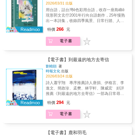
2026/03/31 出版
用台語，話台灣ê色彩用台語，收存一座島嶼ê
現形郭文玄佇2001年行向台語創作，25年慢熟
出一本詩集，收錄四季風景、日常行踏、人文
歷史、藝術體悟等多元主題。寫岸邊ê雨、港邊
266
Readmoo
特價
元
ê風，也寫一代一代ê台灣人。詩人ê筆，親像水
彩，一層一層點畫、渲染，描摹出心肝總是數
電子書
念ê、屬於台灣ê色水。有時深，有時清，每一
篇攏是詩人對土地ê關懷佮記持。【專文推薦】
「郭文玄的出現如同一面鮮明的旗幟，為北部
的台語文學撐起一片天。」──宋澤萊（國家文
【電子書】到最遠的地方去寄信
藝獎得主）【起鼓贊聲】王羅蜜多（作家）方
劉曉頤
著
耀乾（台中教育大學台語系前特聘教授兼系主
時報文化
出版
任）劉騰文（文史藝術工作者）（按姓氏筆畫
2026/03/24 出版
排序）※台文戰線雜誌社贊助出版
詩人蕭宇翔 專序推薦詩人唐捐、伊格言、李
進文、簡政珍、孟樊、林宇軒、陳威宏 好評
推薦《到最遠的地方去寄信》一部為日常尋找
光的詩集。詩人以牛奶、紅豆、小貓、軟木
294
Readmoo
特價
元
塞、破毛毯與清晨的吐司等意象，把貧窮與疲
憊化為細膩的溫柔。輯一〈妳所尋獲的生活〉
電子書
從白色煙紙店、晨禱與貓咪開始，書寫在清
貧、流浪與家務之中，如何一點一滴找到只屬
於自己的燦爛；生活或許只是「餵飽三百隻
貓」的小事，卻因此被命名，被溫柔地擁抱。
【電子書】鹿和羽毛