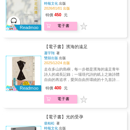
「日花」，從此沉浸於1931年《台日大辭
其中有所詼諧，時而寂寥，時而輕笑，讓人重
時報文化
出版
典》、《教育部台語辭典》與各式日常語料
新認識詩的捕捉，從心中油然而生一種厚實的
2026/01/01 出版
中，探尋鮮為人知的美麗台語詞彙，引以成
幸福。」──柏森「《今天比昨天深刻》是一本
450
特價
元
詩。一百首詩，是綺麗美景，也是人間七情的
『你』多於『我』的詩集，以從容的姿態繞道
溫柔暖語。 任何語言皆是有俗有雅，這本詩
第二人稱，展開一場感知的旅程。書中的『編
電子書
集，顛覆人們對台語只能流俗的既有想像。台
Readmoo
輯』與『洗碗』看似不同，實則都是回應日常
語的細緻與典雅、繽紛與生動，皆蘊藏在其豐
在場的行動；這樣的對位讓警句層出如鼓點，
富的用語及聲韻中，是這片土地無比珍貴卻逐
向讀者步步進逼。」──林宇軒「關天林的詩越
漸流失的寶藏。 散：〈相辭〉 與人相互道別。
寫越俊逸、自由、熨貼，他的題材和用語似乎
【電子書】濱海的遠足
要離開的可能只有單方，但台語慣用「相」
從城市凡俗生活裡隨意拈來，但一旦植入他的
字，讓辭別成為雙方的事。 明知是咱上尾一逝
蕭宇翔
著
世界便變得奇妙和生鬼。也是提醒我們，無論
雙囍出版
出版
旅行／猶原起行／行對若瓊花的幸福去 為咧欲
離散和延宕如何磨礪一個詩人，他原本秉有的
2025/12/24 出版
蔫去的情份流淚／佇歸途的暝車內／佇相辭的
鋒利都會挺身迎接，（特）別（剖）開生
月台頂 伴：〈年久月深〉 形容久而久之、年月
走在多山的島嶼，每一步都是濱海的遠足青年
面。」——廖偉棠（本書榮獲國藝會出版補
不斷積累而深化。 愛是傷輕的發音／有人見講
詩人的成長記錄；一場現代詩的紙上之旅詩體
助）
無聲／有人講甲薄去 上純的詞／是時間／是日
自由的再追求，愛與自由所環繞的十九首詩信
日夜夜／是年久月深 厝：〈帶念〉 形容帶著體
步走在多山的島嶼上，每一步都能感受到遼遠
400
Readmoo
特價
元
諒與憐惜的心意、做出顧及他人處境的折衷行
之處湧動的海洋，這與島嶼的尺度無關，而是
為。 時間無帶念人的遺憾／一冬一冬／對伊目
必須懷抱著遼闊的胸襟。這是一場濱海的遠
電子書
睭邊流過 輕輕仔講／彼个時代的查某人／攏是
足，所留下的足跡連結起人的情感和詩的實
用青春去晟一个家 甘：〈魚花〉 水裡魚群游
踐。《濱海的遠足》共有十九首詩，寫家庭，
動，在靜止的水面上泛出如花一般的漣漪。台
寫交遊，寫仰望，寫詩的狀態。在完成《人該
語將此波紋稱為「魚花」。 想欲和你做伙／看
如何燒錄黑暗》後，蕭宇翔再擴大、延續幾個
【電子書】光的受孕
春櫻共焦枝染做粉紅仔色 看秋日的楓葉／飄落
創作概念。一是持續錘鍊詩體的自由程度，並
柴柏松
著
佇湖面透光的魚花 全書以「景」、「厝」、
不畏懼散文化的處理，讓語言更具彈性時也更
時報文化
出版