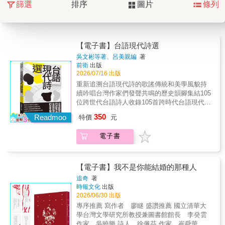
篩選
排序
圖片
條列
【電子書】台語現代詩選
吳文彬等著、呂美親編
著
前衛
出版
2026/07/16 出版
重新追溯台語現代詩的歌謠傳統和美學風貌持
續吟唱台灣作家們發聲共鳴的歷史韻腳集結105
位跨世代台語詩人收錄105首跨時代台語現代詩
台語現代詩歌傳統的重新溯源打開台灣文學的
350
Readmoo
特價
元
多語閱讀「新」視界──戰前──吳文彬．鄭溪
泮．賴仁聲．林燕臣．蔡培火吳新榮．賴
電子書
和．章王由．柯維思．楊 華陳君玉──戰後到
解嚴前後──蔡秋桐．許丙丁．梁松林．王育
德．鄭兒玉向 陽．林宗源．柯旗化．宋澤
萊．林央敏──1990年代──陳明瑜．林亨泰．
【電子書】我不是你能結婚的那種人
莊柏林．陳 雷．胡民祥林良哲．林沈默．朱
追奇
著
約信．岩 上．張春凰陳明仁．路寒袖．陳明
時報文化
出版
章．沙卡布拉揚．江秀鳳蔣為文．黃勁連．卓
2026/06/30 出版
榮德．許正勳．吳易叡蘇紹連．方耀乾．許常
專序推薦 寫作者 廖瞇 盛讚推薦 國立清華大
德──2000年代──李勤岸．王貞文．蔡文傑．
學台灣文學研究所教授兼圖書館館長 李癸雲
陳潔民．陳正雄吳易澄．顏信星．呂興昌．陳
作家 吳曉樂 詩人 徐佩芬 作家 崔舜華 作