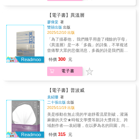
惡拆下／把心收留——路易20你在這裡沒有光
展現人與時間交錯下的孤獨與抵抗。作品不僅
／你在這裡無話可說／你在這裡只是一間悲傷
捕捉個人內心的震顫，也將家庭、社會與大環
旅館——路易28光滑的臉／被愛人吻過／就懂
境的片段交織成詩。〈陪病〉中描摹親人臥病
【電子書】異溫層
得悲傷了——路易39想想別人，也想想自己／
的場景，以「生命沉甸甸，像一本百科全書」
廖偉棠
著
想想如何善良地做一個失敗的人——路易57
的隱喻，將肉身的沉重與知識的重量並置，榮
雙囍出版
出版
獲金車詩獎首獎；〈陪他回家〉則以失智長者
2025/12/10 出版
的返鄉之旅，交織愛與記憶的殘缺，獲得時報
「為了描摹他， 我們幾乎用盡了殘餘的字母」
文學獎肯定。這些篇章展現了詩人在生死課題
《異溫層》是一本「多義」的詩集，不單複述
上的凝視，以及他對人性柔弱處的體諒。詩集
曾痛擊大眾的悲傷消息，多義的詩是我們面對
中亦有許多關於愛情與親密的探索，例如題名
虛無和毀滅之時，得以持續追求自由的力量。
300
詩〈撤離練習〉將親密書寫為「撤離」與「報
Readmoo
特價
元
完成了《劫後書》，寫就了《母語辭典》之
復」的動作，既充滿張力，也暗示愛裡潛藏的
後，腳踏臺灣土地的廖偉棠再寫下「香港索
毀壞與依戀。其他作品如〈時間去背之後〉、
電子書
隱」。香港無疑是偉棠的文學母土，「索隱」
〈陌生的你或是我〉，則折射現代人際關係的
是場面調度的成果，是每一個心懷原鄉（無論
疏離感與不確定性。在第三、四輯中，詩人將
它是土地或是精神）的人都能有所體會。成為
觸角延伸至空間、記憶與土地。〈迴聲〉藉由
臺灣的新住民後，再次回望香港，「從林口開
【電子書】普波威
老唱片的旋律，重現街市的聲響與歷史的氛
往東涌的巴士是狸貓的大夢」，遺民、海岸
袁紹珊
著
圍，榮獲吳濁流文學獎首獎；〈神往北海道神
線、郊山與機場、歷史裡的離散，全在筆下活
二十張出版
出版
宮〉、〈在得恩亞納〉則將旅行、族群記憶與
了過來，拮抗正在變化的風景和歷史。像是前
2025/11/19 出版
宗教經驗交織，展現文化與歷史的深沉背景。
輩詩人們所做的，為有心的讀者重新建構當代
美是移動在無止境的半途靜看流星割破，灌滿
這些詩作顯示出詩人對現實場域的敏感，以及
的心靈風景，在那裡，湮滅的景物再次醒轉，
麻藥的天空★時報文學獎等新詩大獎得主、跨
在全球與在地之間穿梭的詩意眼光。整體而
不義的事物受到譴責，它並非詩人假托的理想
域創作者──袁紹珊，在以夢為名的田園，向世
言，《撤離練習》是一部兼具私人抒情與公共
國，而是在過度悲傷後，僅存的一線生機。以
界傳送一則則酸溜溜、嗆辣辣之世道隱喻；跨
關懷的詩集。它以細緻的語言和豐富的隱喻，
315
詩為時代留下可供後人辨別、按圖索驥的文明
Readmoo
特價
元
藝術與詩歌之眼，重逢日常的都市山水。讓不
讓讀者在生命的裂縫、愛的矛盾、歷史的縫隙