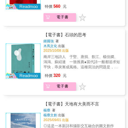
岸，海洋季風恰好揚帆，字裡行間繞過暗礁，
法》100條修正案通過，四十七年的歲月裡，臺
政治談人性談青山為何不改談細水如何長
560
條條都是自由自在的航道。旋轉風向的地球，
Readmoo
特價
元
灣處於白色恐怖威壓統治之下。戒嚴、監視、
流……淹覆而來的紛擾，反而滋養性靈，廣義
充滿生命各種性靈；獨特美凝的詩句，像月光
恫嚇、密告、誣告、叛亂罪、顛覆國家、為匪
的機械年代（無情緒的、制約的、失真的）
流瀉所有幽暗角落，你會聽到怦然心動的鼓
電子書
宣傳、「雖未曾構成刑責，然思想總欠純正」
裡，人類無法靠詩求生，但可藉其義自省：是
聲。〡專文推薦〡尹啟銘〡兩岸企業家峰會秘
必須列管；身為臺灣人卻無法返家的「黑名
生活在尋找我們，抑或我們忘了想要的是什麼
書長、前經濟部長、經建會主任委員王 丰〡中
單」，馬場町、安坑、保密局，這些已成為歷
樣的日常？袁紹珊的詩歌充滿野性、熱烈與騷
國時報董事長、發行人武東星〡暨南國際大學
史一部分的人權危害名詞／關鍵詞，是臺灣白
動，解構常見的語言系統，自成體系，以新的
【電子書】石頭的思考
校長、台灣閱讀文化基金會董事何明果〡大同
色恐怖時期的難忘證據。現代詩在臺灣自戰前
面容見天地、見生死。她說：像野菌一樣思
鍾國強
著
大學校長胡鴻仁〡新聞工作者、前中國時報執
開始發展，戰後經歷了跨語的考驗外，也自中
考。本詩集志不在救亡圖存，卻可能成為人與
木馬文化
出版
行長、現任時報文化出版公司獨立董事喜 菡〡
國帶入了新血脈。現代詩憑藉其講究形式、抒
自然的測量利器──合宜你的溼度、光色、風向
2025/10/08 出版
有荷文學雜誌發行人曾元耀〡詩人、文學獎常
情傳統以及多義性，加上超現實主義文學的風
及韌度與壓力……你也是靜待破土而出的菇，
兩岸三地詩人 于堅、唐捐、飲江、楊佳嫻、
勝軍、醫生靈 歌〡詩人
行，詩可能早在散文和小說之前已見證了白色
尚欠一行詩。
鴻鴻、蘇紹連 一致推薦●當代詩一般都追求短
恐怖。當詩人肩負起社會責任，為時代發聲，
平快，乖戾漸成風格。這種寫法的問題是，詩
自然地寫下受壓迫的生活、被箝制的思想。
容易便宜。鍾國強的詩很慢。他試圖觸及語言
320
《暗房與光》的編選提供了一道閱讀策略，讓
Readmoo
特價
元
的肌理。神經質的，精確，深究。「一種流動
讀者經由再讀現代詩的重要作品，重新發現它
向善的文字」。文質彬彬。這似乎是香港詩人
們與白色恐怖的關聯。看似狀寫人生茫然，卻
電子書
的一種傳統，對三十年代新詩追求的那種雅緻
涉及人權遭受侵犯，例如，林亨泰的〈風景
白話的一種深入。——于堅（詩人）●石頭軟化
No.2〉；例如，商禽的〈長頸鹿〉。如何以文
下來時便想天天在底下倒影上面的地獄「詩要
學面對困厄之境，找出突破封鎖線的希望，例
回應時代。詩要有人文關懷。這一直是我寫詩
【電子書】天地有大美而不言
如王貞文〈夢幻騎士〉；例如拾虹〈蝴蝶〉。
所堅持的。這也可能是我創作至今其中一個仍
楊塵
著
本選集收錄了出生於戰前的吳瀛濤、陳千武、
未改變的抱負。要如何回應？要如何關懷？這
楊塵文創
出版
林亨泰等人，到兩千年前後出生的新世代，共
先不要問詩，而要問自己。只有內化為自己的
2025/09/01 出版
六十七位詩人，以華語、台語、客語寫成的詩
感志，則遇目所察，切身所感，化而為詩，自
◎這是一本新詩和攝影交互融合的圖文創作
作一百七十一首。向陽、陳允元二位選編依照