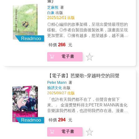
畫)
動大好評！★ 2023年法國ACBD兒童漫畫獎、
芝麻熊
著
2024年魁北克青少年圖書獎，獲獎作品。 ★ 蘊
白象
出版
藏哲理，寓言一般又神秘又溫暖，催人熱淚的
2025/12/01 出版
深刻故事。★ 動物漫畫作家「帆」，描繪熊與
◎精心編排的故事架構，呈現出愛情最理想的
烏鴉溫馨可愛互動，療癒滿分。
樣貌。◎作者自製扭曲後製效果，讓畫面呈現
更加豐富。◎擁有越多，慾望越多，越不滿
Readmoo
足。隨著故事進行一同找尋生命的快樂。新平
266
特價
元
從小便擁有能憑空變出東西的超能力，雖然因
此得到了不少好處，卻也常常被人視為怪胎，
電子書
或是被人利用。他覺得在這世界上，找不到一
個可以真心接受他的人。於是他就決定，在雨
天獨自登山，用最不引人注意的方式，結束自
己性命。就在他站在懸崖邊，準備跳下去的前
【電子書】芭樂歌–穿越時空的回聲
一刻，他卻用他的超能力，救了一個正在跌落
Peter Mann
著
山谷的女孩……兩個孤獨靈魂的相遇，會是扭
臉譜文化
出版
轉孤獨……還是加倍孤獨……----------「我是為
2025/09/27 出版
了畫出這個結局畫面，才寫出這樣的故事。所
「也許有天我們都不在了，但聲音會留下
有故事的設定，都是為了呈現出這樣的結
來。」 金漫獎雙料得主PETER MANN再進化
局。」---創作心路歷程完整收錄於書末後記最
音樂讓我們相遇，也證明我們存在過。漫畫書
美麗的結局，最理想的愛情。芝麻熊邀請你/妳
店 Mangasick、萬隆租書店 Michael周｜
294
一起，眼淚掉下來，體驗某種幸福的可能性。
Readmoo
特價
元
YouTuber 多米多羅｜音樂人－MANDARK、
◎代理經銷：白象文化更多精彩內容請見
VOOID/透明雜誌 洪申豪、八十八顆芭樂籽 阿
http://www.pressstore.com.tw/freereading/9786263
電子書
強、拍謝少年 薑薑｜媒體－《大人的漫畫社》
陳怡靜、樂評人 陳冠亨、尼爾喝牛奶、宇宙電