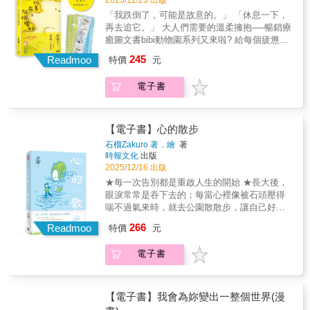
2025/12/23 出版
的一隻烏鴉，牠們決定一起踏上旅程，尋找未
「我跌倒了，可能是故意的。」 「休息一下，
曾謀面的同伴和遠在他處的故鄉。牠們穿越了
再去追它。」 大人們需要的溫柔擁抱──暢銷療
山脈、森林、草原、火山和湖泊，路途中與
癒圖文書bibi動物園系列又來啦? 給每個疲憊脆
鹿、貓頭鷹、蒼鷺和野豬等許多動物相遇，看
弱的大人，每個被迫懂事的孩子。 在搖搖欲墜
245
見許多風景、一起分享也創造許多回憶——究
Readmoo
特價
元
的世界，抱住搖搖晃晃的你。 百萬粉絲、千萬
竟這趟旅程，能否讓牠們找到「無可取代的夥
按讚、上億點閱 療癒小漫畫的天花板！ 讀者
伴」呢？而傳說中「能實現願望」的八咫烏大
電子書
100%五星好評★★★★★ ★★ 療癒推薦 ★★
神，又會幫助牠們達成願望嗎？◆ 寓言一般的
87小兔｜插畫家 weiweiboy｜可愛大王 黃之盈
美麗故事，找尋「自我」與「夥伴」的無價旅
｜暢銷作家、諮商心理師 陳志恆｜諮商心理
程本書是系列作累銷超過20萬冊、深受讀者喜
師、暢銷作家 詹奇奇｜IG人氣書評家 （依首字
【電子書】心的散步
愛的動物漫畫作家「帆」，以與過往作品截然
筆畫排序） 回頭看過去一年， 我們總在經歷覺
石榴Zakuro 著．繪
著
不同的敘事方法所創作的最全新作品。藉由描
得「我要完蛋了」的時刻。 遲到了、考壞了、
時報文化
出版
繪一部令人動容的動物友誼故事，作者帆在看
做錯選擇了、被裁員了， 錯過重要的時刻、失
2025/12/16 出版
似溫馨可愛的日常友情互動中，蘊藏了細膩且
去重要的人， 對生活漸漸沒了好奇心和期待
★每一次告別都是重啟人生的開始 ★長大後，
發人深省的哲理。透過兩隻動物的眼睛，人類
&hellip;&hellip; 《有件事在悄悄變好》記錄了
眼淚常常是吞下去的；每當心裡像被石頭壓得
與動物、自我與群體、環境與自然……之間的
生活中這些不盡如人意的時刻， 給你意料之外
喘不過氣來時，就去公園散散步，讓自己好好
種種衝突與矛盾，都在這趟令人感動的旅程
的可愛回應。 四季流轉，事情總會悄悄的變
深呼吸吧！ 失去摯愛的親人後，身體好像出現
上，自然而然地一一顯現。結局令人深深感
266
化。 ★ 精選36篇高人氣全彩圖文漫畫，每篇都
Readmoo
特價
元
了一個黑洞。可傷痛不會自行癒合，只能帶著
動，同時也在心裡埋下了「勇氣」的種子。
讓人獲得小小驚喜，會心一笑。
這個洞，一起活下去&hellip;&hellip; 人氣漫畫
「我已經能夠決定，自己想要前進的方向
電子書
家石榴Zakuro以靜謐細膩的畫風，描繪一段從
了。」黑夜裡依靠著微微的光，朝未知明天再
失去到重新出發的療癒旅程。
邁出一步……苦澀卻溫暖，寓言一般的美麗故
事——【隨書贈送，黑熊與烏鴉「一路有你」
書籤卡】尺寸：15×5cm【本書特色】★
【電子書】我會為妳變出一整個世界(漫
Amazon4.8星，毛茸茸～暖呼呼～全球讀者感