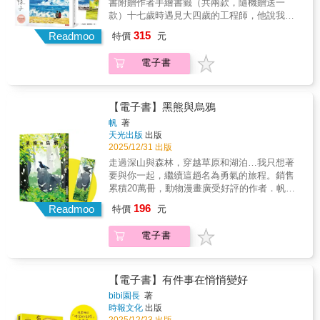
書附贈作者手繪書籤（共兩款，隨機贈送一
變得更努力，「你已經夠好了。」允許自己短
光和溫泉嗎？跟著色長去旅行，這是一趟多重
款）十七歲時遇見大四歲的工程師，他說我是
暫地柔軟下來，在任何狀態裡，都被好好接
高潮的公路之旅！→ 除了朝聖《白日夢冒險
「seagirl」，用無邊的愛和耐心包容我的不成
住。規格：17 x 23 x 1cm / 精裝 / 全彩 / 無注
315
王》場景、爬冰川、登火山……還有～◢ 逛美
Readmoo
特價
元
熟。三十年來，一起攜手走過人生中的風風雨
音。
術館、設計小店◢ 聽音樂節◢ 看教堂、燈塔◢
雨，經歷了無數考驗--我們，依舊是彼此心中最
直擊冰島動物PAPAPA→ 這更是一場用插畫設
電子書
喜歡的模樣。
計與漫畫拼貼出的「冰島之旅」刊物--～貼腥安
排～特別收錄！◢ 35篇公路旅行漫畫◢ 上百個
旅行汁訊景點圖鑑～細腥繪製～加強推播！◢
【電子書】黑熊與烏鴉
旅行海報的構圖感◢ 設計雜誌的編排感◢ 美美
帆
著
圖鑑的收藏感每一頁都是視覺享受的紙上旅
天光出版
出版
行，讓我們一休尼??！??！冰島！■ 次回預告
2025/12/31 出版
《小高潮旅行社》為系列刊物，「每季」帶你
走過深山與森林，穿越草原和湖泊…我只想著
出發一個北歐國家或城市～第2站--瑞典 | 一頁
要與你一起，繼續這趟名為勇氣的旅程。銷售
頁IKEA型錄的生活提案 第3站--哥本哈根 | 逛一
累積20萬冊，動物漫畫廣受好評的作者．帆最
本丹麥設計雜誌 第4站--赫爾辛基 | 一本關於芬
新力作！形單影隻的黑熊、遇上性格獨樹一幟
蘭攝影集 第5站--奧斯陸 | 一間奧斯陸博物館圖
196
Readmoo
特價
元
的烏鴉，為了找出素未謀面的「同伴」，展開
鑑
了只屬於牠們的冒險故事！★2023年 法國漫畫
電子書
評論家協會「ACBD兒童部門漫畫獎」（Prix
jeunesse ACBD）★2024年 魁北克「青少年圖
書獎」◆ 當「寂寞」遇上「孤獨」……一隻年
輕的亞洲黑熊，獨自生活在日本某處的森林
【電子書】有件事在悄悄變好
裡。自兒時與家人分離之後，牠就再也沒有見
bibi園長
著
過其他的熊，一直因此感到寂寞。某日，膽小
時報文化
出版
的牠遇到了性格獨樹一幟、從小在城市裡長大