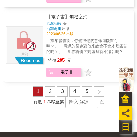
果，讀者可以隨興翻閱，或逐頁駐足品味，在
&hellip;&hellip; ★河面漂來一顆巨大的桃子，
各種不同的情境實驗中，相信更能找出純粹圖
帶回家後卻引來怪人上門&hellip;&hellip; ★長
像閱讀的樂趣與感動。 &
長的頭髮垂了下來，彷彿擁有自己的生命
【電子書】無盡之海
&hellip;&hellip; ★魔鏡啊魔鏡～白雪公主看起
深海龍蝦
著
來&hellip;&hellip;好像有點奇怪&hellip;&hellip;
台灣角川
出版
★為了追求王子，美人魚願意離開深海，用
2023/06/26 出版
「這個」交換&hellip;&hellip; ★要是青蛙王子
「捨棄軀體後，你覺得他的意識還能留存
一直沒遇到吻他的公主，詛咒將會
嗎？」 「意識的留存對他來說會不會才是痛苦
&hellip;&hellip; & 得獎記錄 & ▲《百鬼夜行誌
的呢？」 「那你覺得面對虛無就不痛苦嗎？」
【塊陶卷】》 2015年度金石堂圖文繪本TOP82
當信奉已久的真理消亡時，將如何重新定義生
285
2014年度金石堂圖文繪本TOP6 2013年博客來
Readmoo
特價
元
命呢？ 不、不用回答我，請好好找尋屬於你自
「年度百大」漫畫類TOP5 2013年金石堂文學
己的答案。 & &copy; 深海龍蝦
暢銷百大TOP48 & ▲《百鬼夜行誌 凶宅卷》
電子書
2015年度金石堂圖文繪本TOP61 2014年度金石
堂暢銷榜TOP98、2014年度金石堂圖文繪本
TOP5 2014年博客來「年度百大」銷售榜漫畫
1
2
3
4
5
TOP7 & ▲《百鬼夜行誌：幽遊卷》 2015年博
會
客來「年度百大」銷售榜漫畫TOP22 2015年度
頁數
1
/6
移至第
頁
金石堂圖文繪本TOP19 & ▲《百鬼夜行誌【妖
怪卷】》 2017年度金石堂「年度百大」文學暢
員
銷百大TOP91 & 名人推薦 & A Ray 於是日常
了 RJ 浪味仙貝 異色檔案 DKDi掃 ──童心未泯
日
～驚悚推薦（依首字筆劃排序） & ★奇怪！怎
麼一看就停不下來？！──A RAY & ★是番茄