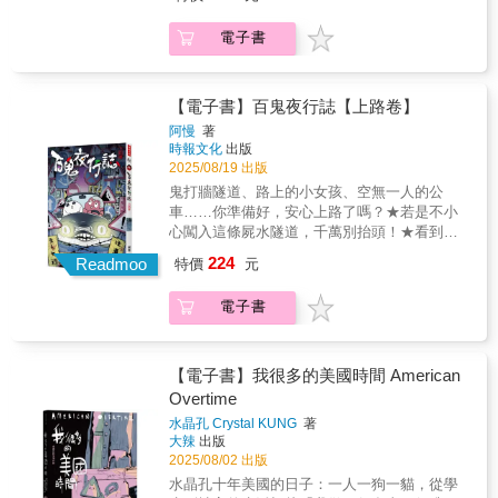
程就此展開！#02「用一首歌的時間，把沒能說
歸！劉冠廷、孫可芳、李國毅 配音演出LINE
有語言能說出自己的黯淡，這本書會用圖像與
出口的話，大聲唱出來吧！」3位高中生想加入
TV、小公視頻道、小公視YouTube、公視
細語為你命名那些無聲的悲傷，也悄悄點亮心
電子書
熱音社，卻被社辦地縛靈般的學長三番兩次阻
+2025/8/23起 狂歡開趴！-------------------聖女
裡的光。你已經很好了，只是忘了怎麼擁抱自
撓。好不容易爭取到可以在成發演出一首歌的
愛世人！兩千多年前，「那個」出現了。「那
己。
時間，這場演出也讓他們發現了學長無法說出
個」吸收了人們的痛苦，把世界變得一片黑
口的祕密……有些話太晚說，有些話來不及
暗，壯大成勇者和魔族都難以對抗的惡魔。使
【電子書】百鬼夜行誌【上路卷】
說，有些話很難開口，那就用唱的吧！#03「人
得雙方也暫時放下宿怨，齊力打擊主要敵人。
阿慢
著
生勝利組不會有煩惱吧？」「第一名」是李莉
「那個」的存在，反而成為勇者與魔族理解彼
時報文化
出版
的標籤，但謎樣的她，在夜晚則化身成另一個
此的開端。正當眾人覺得這樣的局面也不壞
2025/08/19 出版
角色，向宇宙發送訊息。「第一名」是陳梅的
時，「那個」徹底崩解了！一切的痛苦竄了出
鬼打牆隧道、路上的小女孩、空無一人的公
目標，求學是為了將來鋪路，努力的背後卻隱
來，將要吞噬世界，唯有吃掉它的核心，才有
車……你準備好，安心上路了嗎？★若是不小
藏了對於失敗和未知所感到的恐懼與不安……
機會化解。於是，聖女勇者做出了決定……※
心闖入這條屍水隧道，千萬別抬頭！★看到公
妳所追求的是別人的影子，而她所追求的是
關於【勇者系列】※這個故事，不是單純的勇
路上撒滿冥紙，後照鏡中就會出現新乘客……
光，兩名少女的青春迷幻物語。#04「地球消失
224
者與魔族之戰，而是一場選擇與理解的冒險旅
Readmoo
特價
元
★夜半搭上的這輛公車，究竟載滿的是人，還
以後，音樂還能為生命帶來什麼？」地球毀滅
程。無論是勇者、魔王、龍族，甚至是神，都
是幽靈？★有個女人每夜來我的夢裡找手，我
以後，在外星種主導的外太空，聲音僅僅剩下
將面對自身信念的衝突。而當善與惡不再如此
電子書
只好把手給了她……★一個拿著椰子的女人衝
記錄的作用……兩名少年意外找到關於人類的
黑白分明，你願意成為怎麼樣的勇者？本系列
向我們，仔細一看椰子居然是……！★最適合
「音檔」，並一邊摸索一邊拼湊出他們想像中
作品曾入選文化部「第42次中小學生讀物選
急速狂飆的大直路，小心一去不回頭……★開
的「音樂」，希望在未來的未來，能夠留下屬
介」漫畫類、入圍第三屆「原創IP風雲榜」，
車絕對不能超速，否則鬼婆婆可是會找上你
【電子書】我很多的美國時間 American
於他們自己的檔案。 漫畫 × 音樂 × 台灣 × 日
並被改編為《勇者動畫系列》影集，最新一季
喔……★似乎迷了路的白衣小女孩，指出了她
Overtime
本｜4篇故事 × 4首原創歌曲音樂統籌 KUMA
將於2025年上線。
回家的方向……
LIU × 漫畫發行 臉譜出版 × 音樂發行 空氣腦唱
水晶孔 Crystal KUNG
著
片金漫獎雙料得主Peter Mann ×冠軍嘻哈歌手
大辣
出版
2025/08/02 出版
YOUNGLEE中毒系樂團 愛はズボーン詩韻電
子饒舌 春ねむりX 創作歌手 林潔心旋律饒舌超
水晶孔十年美國的日子：一人一狗一貓，從學