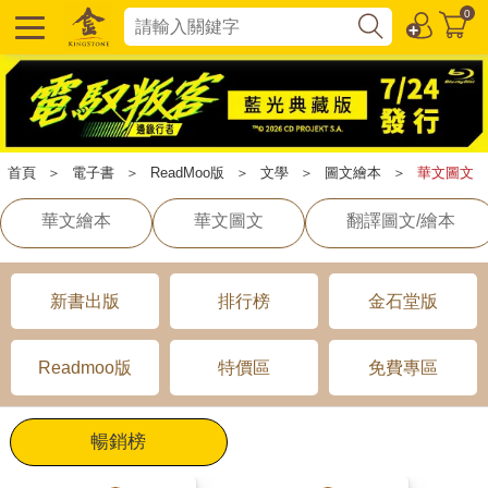
0
首頁
＞
電子書
＞
ReadMoo版
＞
文學
＞
圖文繪本
＞
華文圖文
華文繪本
華文圖文
翻譯圖文/繪本
新書出版
排行榜
金石堂版
Readmoo版
特價區
免費專區
暢銷榜