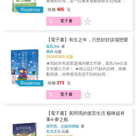
畫冊的出現，是一位畫家無數個新生自我誕生
的過程。──詹偉雄 專文推薦優雅‧療癒‧最舒服
405
Readmoo
特價
元
的視野100幅畫作 × 100篇隨筆 畫家米力首本圖
文創作集緩慢是風景的名字，亦是從日常中偷
電子書
出來的節奏；每段非日常都有句點，都是下一
段旅程的待續。讓我們跟著她的畫，走山、走
海、走世界，讓每一個瞬間，成為獨一無二的
風景。∥在她的畫裡看山∥登山可驅走負能量，
【電子書】有生之年，只想好好談場戀愛
在高處遠眺世界，使心胸豁達，它的魅力是無
孤島Joe
著
法言喻的力量，輕度冒險帶來「不確定性」的
圓神
出版
吸引力。美好的事物總是一步一步走出來的體
2024/03/01 出版
驗。──〈起點〉∥在她的畫裡看海∥兩隻小黑狗
★寫給所有寂寞靈魂的圖文作家，孤島Joe出道
正在乘涼，看著有人到來，不怕生也不疾不徐
五年暖心力作！ ★精心設計巧妙的反轉，插畫
地走上海灘，彷彿擁有了東海岸的第一排。我
翻頁後，你將發現意想不到的結局
和富有的狗兒們一起欣賞這一片海。──〈海景
&hellip;&hellip; ★粉專三萬人追蹤，催淚爆文
273
第一排〉∥在她的畫裡看花∥櫻花滿開也終會迎
Readmoo
特價
元
每每破萬人按讚，紛紛敲碗出書！ & 每個人來
來櫻吹雪的時刻，是花與季節的相辭。眼前的
到世界時都是一座孤島， 當你喜歡上另一個
燦爛是有限的時光，當繁花落盡之前，也要盡
電子書
人，踏上另一座孤島， 愛，會治癒每一顆寂寞
情享受花開時給我們那豐沛的悸動。──〈最後
的心。 & 取之寂寞，用之寂寞，把和孤獨借來
的櫻花〉∥在她的畫裡看人∥思念的盡頭還是美
的靈感， 寫成故事，寫給城市裡每個，有故事
好結局，後來從他寄給家人的平安信中得到地
的靈魂。 書中有四座孤島，每一座島都是關於
【電子書】黃阿瑪的後宮生活 貓咪超有
址，化被動為主動，表白不必怯懦。在分離後
愛的不同主題，寫給單身中、戀愛中、分手後
事4-夢之船
的第一次見面，我迎向他走去，他默默地牽起
的每一個你，以及一些非關愛情的暖心故事，
我的手，兩人相視而笑並肩而行，直到今日仍
黃阿瑪、志銘與狸貓
著
療癒所有孤單的靈魂。 看到「#故事未完請繼
布克文化
出版
是如此，我的風景裡有人，那位在遠處拍攝我
續」時要小心，插畫後的文字才是真正的完