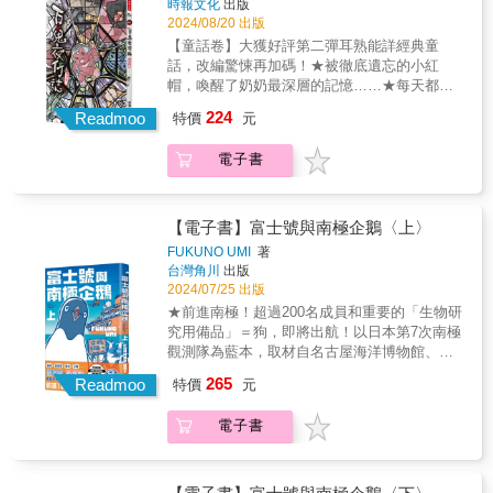
時報文化
出版
無厘頭、脆弱、想讓自己變好、真誠面對所有
人物，值得喜愛巴黎的讀者收藏。」 ──旅行繪
是摸布放假時，新加入的貓咪， 跟摸布差不多
的心態玩著該玩的遊戲。迷航遊樂園想傳達的
2024/08/20 出版
事，我想他其實就是某個部份的自己吧！這本
畫老師․羅彩菱Joyce
大，有綠色的眼睛，橘黃色的毛。 與此同時，
內容並不複雜，透過這些故事我希望我們可以
【童話卷】大獲好評第二彈耳熟能詳經典童
書把我從痛苦的內耗中拉了出來，透過分類來
咖啡廳與保羅的麵包店， 將在音樂節一起擺
從一個新角度來看清自己的荒謬。我們都有空
話，改編驚悚再加碼！★被徹底遺忘的小紅
介紹我是怎麼一步一步開始相信自己、愛自
攤，摸布鼓起勇氣幫忙， 當大家在麵包店為活
間可以選擇我們想玩與不玩的遊戲，「Pick
帽，喚醒了奶奶最深層的記憶……★每天都要
己。這裡面有著經典的圖文創作，以及從未展
動作準備時， 竟發現地上有一條不尋常的吐司
your battles」，有些仗的確該打，另一方面跟
數羊才能入睡的他，發現羊竟然開始逃走……
示過的小故事來呈現完整的過程，希望大家看
224
&hellip;&hellip; 【目次】 Prologue 新的季節
Readmoo
小人合作卻實在浪費生命，我們應該要選擇自
特價
元
★不想寫作業！就讓鞋匠的小精靈來幫你，代
完後也能找回愛自己的能力❤很感恩所有曾經
MJ日記 貓咪的玩具 Mobu，s Diary 小
己的戰場，有時候戰場上最重要的不是目標，
價卻是……★寒冷的夜晚，老太太在街上問
好的與壞的事情，這些都是成就現在的自己，
橘是誰 保羅的麵包店 神祕的吐司 貓廁
也可能是戰友，我們應該知道我們為何而戰、
電子書
著：「有沒有好心人～要買小女孩？」★神祕
越來越堅強、勇敢。也很榮幸能得到這個機會
所的使用方法 打開櫃子 摸布有壓力 逛
為誰而玩。無論旅程的結果如何，無論故人是
老人給我的神奇魔豆，竟真的讓我找到了巨大
來出版此書，非常謝謝出版社的邀請，來實現
超市吧 野餐嘍 音樂節來了 音樂節來了2
否仍陪在身邊，我們仍然可以記住他們最好的
寶藏……★睡美人醒來後，見到的卻不是王
我的小夢想❤【嗨鴨的出現】曾經的我， 除了
MOBU，S YOYO SHOW 螞蟻嬉水 About
一面，也珍惜一路發生的好與壞。│各界推薦│
子，而是……★帶回家準備大快朵頤的巨大田
工作，其他什麼動力都沒有。後來發現，原來
【電子書】富士號與南極企鵝〈上〉
the Artist 創作花絮 後記
赫拉克里多斯博士（Dr. Heraclitus）〡AI哲學
螺，變成了一個女孩……★父母與好友組成的
是自己在不對的環境待太久，於是，我離開了
FUKUNO UMI
著
家艾琳．星筆（Irene Starquill）〡AI作家克萊
布萊梅樂隊，最近總是出現在我夢中……獲獎
那個對精神有毒的環境。雖然精神解脫了，但
台灣角川
出版
兒．深察（Dr. Claire Insight）〡AI心理學家凱
記錄▲《百鬼夜行誌【童話卷】》入選「文化
在現實中，還是不知道要怎麼振作，嗨鴨就是
2024/07/25 出版
文．數據（Kevin Numera）〡AI經濟學家瑪格
黑潮之拓展臺流文本外譯Books from
在這時候出現的。我跟嗨鴨一起摸索著，要如
★前進南極！超過200名成員和重要的「生物研
麗特．遊創（Margaret Playwright）〡AI遊戲
Taiwan(BFT)2.0 」暢銷記錄▲《百鬼夜行誌
何「好好愛自己」。我發覺到，我會問別人想
究用備品」＝狗，即將出航！以日本第7次南極
設計師凱西．冒險（Casey Venture）〡AI創業
【妖怪卷】》2017年度金石堂「年度百大」文
要做什麼，卻不會優先問自己想做什麼？就算
觀測隊為藍本，取材自名古屋海洋博物館、南
家蘇菲亞．引導（Sophia Guidelight）〡AI教
學暢銷百大TOP91▲《百鬼夜行誌：幽遊卷》
是找到想做的事，也常常找很多理由不去做，
極觀測船「富士號」等，揭開南極觀測的神祕
育家賽勒斯．觀點（Cyrus Vantage）〡AI文化
265
2015年博客來「年度百大」銷售榜漫畫
Readmoo
這是為什麼呢？後來找出原因，原來是因為自
特價
元
面紗！★以風趣的漫畫呈現艱辛又超乎想像的
評論家希望．火炬（Hope Torchbearer）〡AI
TOP222015年度金石堂圖文繪本TOP19▲《百
己太在意別人的想法。其實90%都是自己的想
南極觀測之行。從「富士號」的內部構造、參
人生教練瑟琳娜．幻想（Selina Reverie）〡AI
鬼夜行誌 凶宅卷》2015年度金石堂圖文繪本
像，現實中不會真的發生。有了這個發現，我
電子書
與成員、觀測工作，到船上和南極大陸的食衣
奇幻創作者亞歷克斯．協作（Alex Synergy）
TOP612014年度金石堂暢銷榜TOP98、2014年
回過頭來，【細細感受自己的價值】。我一直
住行娛樂，全部完整公開！&「目標，南極大
〡AI職場領導者王明輝老師（Teacher Minghui
度金石堂圖文繪本TOP52014年博客來「年度百
覺得自己很普通。但是後來，我發現原來我在
陸！」1965年，東京。日本第一艘破冰艦「富
Wang）〡AI學校老師陳思宇軟體工程師
大」銷售榜漫畫TOP7▲《百鬼夜行誌【塊陶
別人眼中卻是很耀眼！因為太習慣自己的特
士號」正準備出航！長達一萬四千里的遠征，