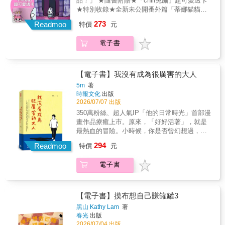
品！」 ★隨書附贈★「chill兔蹦」超可愛透卡
被這本書給深深地擁抱。」──海柔小姐｜涂瀞
★特別收錄★全新未公開番外篇「蒂娜貓貓的
尹 & 「今天醒來，已經是極限」 有時，生活不
開心生活」 【既然人生總是無可奈何，不妨找
273
一定需要勇往直前， 擁抱焦慮的自己，你已經
Readmoo
特價
元
到自己的chill～】 中年大叔一覺醒來，發現自
足夠溫柔。 無論好的壞的，你給我的標籤都不
己來到了異世界， 不但變成一隻兔子，而且還
需要了。 脆弱、困惑、堅定、悔悟， 只想把每
電子書
超．可．愛！ 要想離開異世界，就必須跨過
一份心情好好收藏。 「今天就這樣也沒關係」
「那座橋」。 然而每個人的橋上，都有一個難
這本書想送給── 在擁擠喧囂的世界感到疲憊的
以面對的怪物。 那個怪物，讓這些人重新思考
你； 厭倦了堅持和勇敢，只想好好感受內心的
了過往的人生。 兔蹦也開始好奇， 自己的橋
【電子書】我沒有成為很厲害的大人
你； 不想放棄，但想重拾初衷的你。 讓可愛溫
上，會有什麼怪物在等著他？ 他再也無法忽視
5m
著
暖的筆觸成為你自我懷疑時的陪伴， 讓一幕幕
心底的聲音── 我到底想做什麼？ 我到底熱愛
時報文化
出版
貼心小故事給你療癒的力量。 【溫柔推薦】 奇
什麼？ 我到底，過了一個怎麼樣的人生？
2026/07/07 出版
亞子（圖文創作者） 海狗房東（繪本工作者）
350萬粉絲、超人氣IP「他的日常時光」首部漫
海柔小姐｜涂瀞尹（作家） 郭源元（圖文創作
畫作品療癒上市。原來，「好好活著」，就是
者） 【共鳴迴響】 「太可愛了，這幾乎就是我
最熱血的冒險。小時候，你是否曾幻想過，長
的一天」 「好療癒，但是對不起，出社會這麼
大後的自己會是什麼模樣？長大後，被現實磨
幾年了，在最後我還是忍不住掉眼淚&hellip;」
294
Readmoo
特價
元
平了稜角的我們，失去做夢的勇氣，活成了平
「突然也想被抱一下了」 「每次滑到你的作
凡的樣子。但「普通」不是失敗的代名詞，是
品，總是會讓我深吸一口氣，然後露出一個微
電子書
大多數人的真實人生--而這樣的你，其實已經很
笑，謝謝泥」 「你的畫完完全全太會詮釋」
棒了。★暗戀是一個人的兵荒馬亂，怕你知
「你的作品真的都很療癒，看到的時候情緒都
道，又怕你不知道……最怕你裝作不知道。★
會瞬間平靜下來。」 「細膩的情感傳遞」 「看
人生中有太多無謂的努力，對於那些不被理解
到最後眼眶紅了，謝謝你的畫」 「被鼓勵到了
【電子書】摸布想自己賺罐罐3
的事，是否仍然要堅持下去？★哪一個瞬間，
&hellip;」 「畫風簡潔，充滿深度。」
黑山 Kathy Lam
著
你突然意識到父母老了……成年人的崩潰往往
春光
出版
是從「無奈」開始的。在這本寫給大人的溫柔
2026/07/04 出版