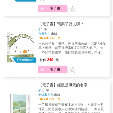
在搖搖欲墜的世界，抱住搖搖晃晃的你。 & 百
萬粉絲、千萬按讚、上億點閱 療癒小漫畫的天
電子書
花板！ 當當網讀者100%五星好評★★★★★
& ★★ 隨書贈送「快樂的秘訣」自剪貼紙+著
色明信片組 ★★ ˙貼紙共2款，隨機1入 E人
款：最喜歡和你黏在一起了！ I人款：再讓我保
【電子書】鴨梨子要去哪？
護自己一陣子。 10*15.5cm，彩色印刷，質感
C4
著
霧面，隨自己開心剪出喜歡的形狀 ˙著色明信片
台灣角川
出版
1款 10*15.5cm，凝雪映畫高質感紙張，可著色
2024/05/06 出版
並貼上貼紙，畫出獨一無二的風景。 & 世界破
☆集資平台「嘖嘖」募資周邊商品，開放1分鐘
破爛爛，我們縫縫補補。 生活中每一點小事，
馬上達標，創下達標率917%的高人氣IP。 ☆
可能都是幸福的開始， 願你在不安的日子裡，
小巧的精裝繪本，能輕鬆裝進包袱裡，伴你一
也可以在這裡獲得共鳴、力量與勇氣。 在bibi
起踏上各種旅途。 & 沒有目的地也沒關係，只
240
動物園裡，每個動物都善良，每件事情都溫
Readmoo
特價
元
要出發就會找到答案。 到處流浪的鴨梨子
暖， 在你感到沮喪的時候，他們會輪流抱抱
又在收拾包袱了，他這次要去哪裡呢？可儘管
你，讓你不再孤單。 ★ 精選60篇高人氣全彩圖
電子書
小鴨鴨怎麼問，鴨梨子也只是安靜地出發了
文漫畫，每篇都讓人獲得小小驚喜，會心一
&mdash;&mdash;因為他也不知道自己要去
笑。 & 吃掉推薦 & chichi｜圖文插畫家
哪。 擔心的小鴨鴨決定跟在鴨梨子身後偷
weiweiboy｜可愛大王 洪仲清 ｜臨床心理師 陳
偷觀察他，只見他把路邊的蝸牛跟花朵裝進了
【電子書】緩慢是風景的名字
志恆｜諮商心理師、暢銷作家 詹奇奇｜IG人氣
包袱裡，接著又嘗試把自由翱翔的鳥兒放入包
米力
著
書評家 （依首字筆畫排序） &
袱，為了抓住掙脫的鳥兒，鴨梨子摔了個大
新經典文化
出版
跤。可即使弄得一身汙泥，他也堅持繼續前
2024/03/13 出版
行，鴨梨子到底要去哪？又會遇到什麼事呢？
一位風景畫家在畫布上所再現的，不是那一片
跟著小鴨鴨一起守護鴨梨子，前往未知的
地景，而是當事人心中洶湧的情感；一本風景
目的地吧！ & @duck_c4 &