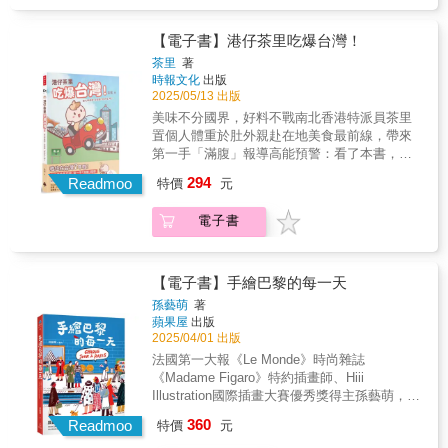
閱讀，都能感受到作品之間彼此既獨立又相
手，輕輕地撫平著被遺忘的傷痕，希望每位讀
面的故事，我每天都在上演」「很有共鳴」
連，都是各自完整的生命，是春夏秋冬之外的
者能找到心中的那一塊靜謐之地。 超強∕影片創
「這也太寫實了…」「好可愛的社畜日常」
新季節。𓂃 𓂃𓂃𓂃 𓂃𓂃𓂃 𓂃𓂃𓂃 𓂃𓂃 𓂃
作者Eason的畫作充滿故事，將追尋生命價值
【電子書】港仔茶里吃爆台灣！
「好地獄」「這不是⋯⋯我嗎⋯⋯」「我以為
𓂃𓂃𓂃 每當甜根子草花開的季節來到，女孩就
的熱情與勇氣，藏進每一筆色彩裡。 凱凱周∕創
茶里
著
你在畫我」「哈哈哈哈哈什麼熱血漫」「有沒
會想起通往巨人之心的那條路。「她永遠記得
作者不再討好世界，也不再苛責自己。在異國
時報文化
出版
有熟悉的感覺」「笑屎⋯⋯用一下」完全說中
三隻腳的食蟹獴如何帶她進去『巨人之心』，
漂泊的每一天，我一點一滴拼湊出屬於我的模
2025/05/13 出版
我🤣為什麼看完有點想哭好貼切，突然有種哀
她想要把這個被水泥廠扭曲的巨人的故事重新
樣。這本書，是一場溫柔的自我認同之旅。 蜜
美味不分國界，好料不戰南北香港特派員茶里
傷感，立馬標記給那個熟悉的人在「社畜有點
說回來。」 「她不要人們忘記這裡曾經有巨
雪兒張Michelle∕影片創作者花兒早晚會盛開，
置個人體重於肚外親赴在地美食最前線，帶來
BLUE 」的世界裡，一共有七名角色。每個都
人，而只記得水泥廠。」一個清晨，草叢裡一
我們有天也一定會燦爛，成為更更更喜歡的自
第一手「滿腹」報導高能預警：看了本書，小
可能是你。故事圍繞著六個動物員工以及老闆
隻尖鼻子小動物探頭出來，抬起缺了腳掌的右
己！梅森Maysun∕美食創作者 Eason的作品光
心會餓爆！開心的時候，我們會吃。傷心的時
的辦公室日常生活展開，每個角色都有獨特的
294
腳，發出急切的呼呼聲。「每當周遭安靜下來
Readmoo
是盯著看就可以療癒我一整天的心情。杰司.難
特價
元
候，更需要吃。吃，不只是為了填飽肚子，更
性格以及習慣，至於那些辦公室裡的酸甜苦
的時候，尖鼻子也會想跟女孩說說自己。說說
搞∕數位創作者Eason的文字像畫一樣溫柔真
是生活的一部分。無論快樂或悲傷，都少不了
辣，還有忍不住笑出來的當下，只有自己能夠
自己怎麼奮力掙脫捕獸鋏，怎麼昏倒在巨人的
誠，閃爍著小小的光，照進人心裡。瑞秋廖
電子書
它的存在。你今日食咗飯未？你今天吃飯了
體會。看了，就釋懷了。看了，就療癒了。看
睫毛底下，怎麼在『巨人之心』受到庇護重獲
Rachel Liao Illustration∕藝術家發現微光，是成
嗎？你今仔日呷飽未？就算錢錢很少，飯也要
了，就有勇氣了。千萬……不要拿起那隻書裡
新生的事。牠在那裡認識了其它受傷的動物，
為喜歡自己的起點；Eason用他的溫度點亮自
吃飽、吃好！
的水槍！！！！
牠們有的失去了居住的森林，有的因為汙染的
己的希望。河童Kasper∕插畫家填滿靈魂空空的
【電子書】手繪巴黎的每一天
水而患病，有的和牠一樣，因為捕獸鋏而失去
地方！一起閃閃發光！時尚美妝專家小凱老師
孫藝萌
著
了一條腿。」他們踩在厚厚的落葉上面，每一
這是一本將生命經歷內化後，用藝術與溫柔筆
蘋果屋
出版
步都像跳著舞，每一步都發出像是骨骼碎裂的
觸描繪出的亮光與勇氣，唯有走過，才能如此
2025/04/01 出版
聲音。「在那棵巨大到什麼都微不足道的大樹
真實。永恩∕噴畫藝術家
法國第一大報《Le Monde》時尚雜誌
前面，尖鼻子仔細挑選了幾片心形的落葉，放
《Madame Figaro》特約插畫師、Hiii
在女孩和Idas面前。接著，牠開始咀嚼其中一
Illustration國際插畫大賽優秀獎得主孫藝萌，用
片，並用眼神示意他們跟著做。」「呼呼慢
畫筆帶你用巴黎的美好喚醒沉睡的靈魂！ 在這
慢，呼呼不要心急，像蝴蝶幼蟲咀嚼樹葉那樣
360
Readmoo
特價
元
裡，生活不只是柴米油鹽，還有街角的驚喜、
渴望，像日昇日落那樣耐心，呼呼我的心聲