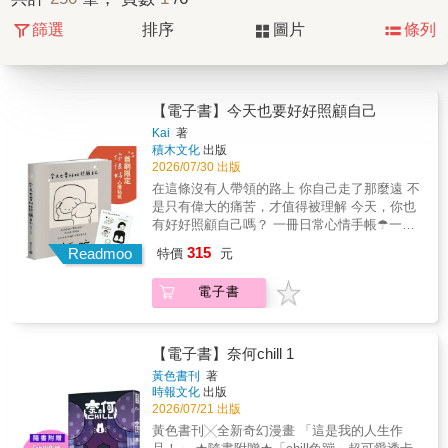
篩選
排序
圖片
條列
【電子書】今天也要好好照顧自己
Kai
著
積木文化
出版
2026/07/30 出版
在這條沒有人帶領的路上 你自己走了那麼遠 不
是只有偉大的痛苦，才值得被理解 今天，你也
有好好照顧自己嗎？ 一冊日常心情手帳☂一幕
幕貼心小劇場 與你一起擁抱生活中的溫柔閃光
315
Readmoo
特價
元
✦Threads單篇破3萬按讚，無數讀者轉發共鳴
✦ ✦療癒+洋蔥系圖文創作者Kai首部精選集✦
電子書
✦收錄全新「兔兔醫生的日常內心檢查」✦ ✦
首刷贈「你很好」滿滿內心戲圖鑑貼紙✦ 「無
論自己被黑暗壓縮得如何尖銳微小，都能被Kai
的圖文溫柔包覆。溫暖、蓬鬆、軟綿的雲朵被
【電子書】奈何chill 1
具現化，就是Kai的創作。」──郭源元 「這本
黃色書刊
著
書進入我們的生命，如同它簡單乾淨的風格裡
時報文化
出版
偶然的明亮色彩，帶著星辰宇宙的柔軟，有一
2026/07/21 出版
點哀傷，也有一點幸福。翻閱著，就好像看到
黃色書刊╳全新奇幻漫畫 「這是我的人生作
了自己笨拙而努力生活的樣子。每個人都值得