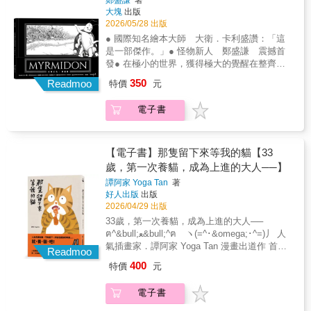
鄭盛謙
著
的一天 遇見麗莎 來吃熱狗吧 你明天也會
就是男孩的影子。在影子的帶領下，小男孩發
大塊
出版
在嗎 尼可拉斯來訪The Lonely Foodie Cat
現黑暗不但沒那麼可怕，其中竟然還藏著一場
2026/05/28 出版
孤獨的美食貓：早餐 孤獨的美食貓：晚餐
閃閃發亮的奇幻探險！「怕黑」是許多孩子共
● 國際知名繪本大師 大衛．卡利盛讚：「這
孤獨的美食貓：宵夜Some Days WORK
同的經歷，這件事，同樣也發生在葉長青的兒
是一部傑作。」● 怪物新人 鄭盛謙 震撼首
HARDER 星期六的CHAT CHAT 摸布午睡直
子身上。期盼自己怕黑的孩子在黑暗中能感受
發● 在極小的世界，獲得極大的覺醒在整齊劃
播：貓島型 摸布午睡直播：蝦米型 摸布午
到陪伴、感受到美，這樣的初心，成就了他從
一的蟻穴社會裡，每隻螞蟻都共用著同一個名
睡直播：小蛇型Drafts 後記【後記】《摸布
350
漫畫跨足繪本的第一本作品，《影子遊戲》。
Readmoo
特價
元
字——沒有自己的名字。而一隻負責畜養蚜蟲
3》出版啦，非常感謝大家一直以來的支持！這
從初入黑夜的壓抑，到翅膀佈滿群星的大鳥，
的工蟻，在一次試圖為蚜蟲標記以利辨識的過
次摸布要在小鎮中遊走，畫分鏡前需要先簡單
葉長青讓「黑」與「影子」從可怕的怪物，轉
電子書
程中，猛然驚覺：如果身邊的同類都一模一
設計一張小鎮的地圖，模擬一下摸布家會在哪
化為最了解自己的守護者。《影子遊戲》有著
樣，那「我」究竟是誰？ 怪物新人，鄭盛謙，
裡、和CHAT CHAT咖啡廳之間的路程又有多
電影般的絕美畫面，畫面中一隻又一隻可愛的
第一本作品《以蟻之名》，是以希臘神話「密
遠，也要把不同的小店家、市中心、學校、公
小生物，是他給孩子們最溫暖的祝福——希望
爾米頓人」——忠誠、盲目服從的螞蟻人——
園、車站等等畫出來。我覺得若能完成一張小
【電子書】那隻留下來等我的貓【33
你們在夜晚不只有害怕，也有奇幻、安靜與美
為原型，全新演繹的現代無字繪本。《以蟻之
鎮地圖應該會很可愛吧！但由於只是粗略的構
歲，第一次養貓，成為上進的大人──】
好。懷抱著對孩子的愛，期盼每孩子在閉上眼
名》以極其細膩的筆觸，精準捕捉螞蟻、昆蟲
想，所以還不能拍板定案，說不定日後又想再
睛的時刻，都能感受到力量。《影子遊戲》是
譚阿家 Yoga Tan
著
的微觀世界，以單色、無聲的形式，創造了一
增添與修改呢。這讓我不禁想到，當作品擁有
好人出版
出版
葉長青作為父親，為孩子量身打造的夢幻之
個「花花世界」。即便是在極小的世界，也能
更遼闊的世界觀，並與劇情緊密相扣時，創作
2026/04/29 出版
作。一致推薦（依姓名筆畫排序）CROTER
獲得極大的覺醒。默默推薦（依姓名筆畫排
者究竟會如何準備素材呢？感覺會花上更多的
插畫家「光照見世界，影照見內心；認識陰
33歲，第一次養貓，成為上進的大人──
序）Davide Cali（大衛．卡利） 國際知名繪
時間，也更需要腦洞大開。如果有人分享創作
影，便能走進整座想像的森林。」角斯 神怪
ฅ^&bull;ﻌ&bull;^ฅ ヽ(=^･&omega;･^=)丿 人
本大師紀金慶 臺灣師範大學助理教授馬尼尼
心得，我一定馬上飛奔去聽！下圖的貓咪草稿
畫家「一翻開繪本就難以停下來，結局更是令
氣插畫家．譚阿家 Yoga Tan 漫畫出道作 首度
為 作家黃仕傑 金鐘外景節目主持人／科普
Readmoo
是我熱身的時候畫的。右下的白貓其實不止一
人驚喜！這是影子與光，充滿愛與奇想的對
分享自己和筆下貓咪的相遇 全彩印刷 &times;
書籍作者
隻，城鎮裡存在著許多外表相同的白貓，但他
400
特價
元
話，也是父親給孩子的勇氣之歌！」海狗房
A5 大開本 除了完整故事，還特別收錄貓咪與
們大多是不同的獨立個體。希望大家這次也覺
東 繪本工作者
工作照！ 人生充滿危機，不知道下一步該怎麼
得這個故事有趣！謝謝大家閱讀到最後。
電子書
辦的時候， 就養貓吧！ 在台北工作了十年（並
且是完全狗派）的阿家， 在某一次意外被資遣