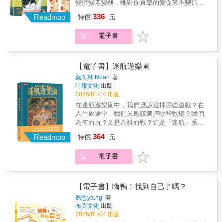
城。從羅浮宮到奧塞美術館，從小型私人美術
變胖變老變醜，牠對你真摯的愛從來不變這本
就是這本漫畫的源起吧，一切都是從最初的這
館到街頭藝術。作者的畫作記錄了她與藝術作
圖文書中，作者萬大透過獨特且生動的漫畫，
336
個小動作而衍生出來的故事。 「好想知道他以
Readmoo
特價
元
品的相遇，無論是在博物館裡凝視一幅畫作，
以幽默而真摯的文字，紀錄下他與第一次認養
前發生什麼事情。」我覺得這個想法會出現在
還是在街頭捕捉一位行人的姿態，這些點滴都
的賓士貓——肉肉，彼此之間的日常生活。無
家中寵物曾經流浪過的人身上，總會一直幻想
電子書
成為筆下的作品。 ◆從巴黎延伸到世界，她捕
論是適應期的挑戰，還是共同面對健康問題的
他們從前的遭遇，這些流浪動物們的故事，是
捉了世界各地的風景 巴黎，不僅是她的靈感來
勇氣，這些點滴皆展示了人與貓之間深厚的情
在遇到我們之後才開始，在此之前他遇見什麼
源，也是她探索世界的起點。在阿姆斯特丹的
感連結。在臉書上的貼文吸引了上萬粉絲的關
人、遭遇過什麼事情，我們完全無法得知，所
運河邊，在西班牙的熱情陽光下，在冰島的極
注！無論你已經是貓奴，還是正在考慮成為貓
【電子書】迷航遊樂園
以種種猜測總是盤踞在我們內心深處，某天便
光裡，她繼續用畫筆記錄旅行的每一站，讓讀
奴，相信本書都將帶給你無盡的溫暖。讓我們
葉向林 Noah
著
突然想：「乾脆把我們腦海中想像的故事畫出
者感受更多元的文化與風景。 ◎本書4大特色
一起踏上這段與賓士貓——肉肉的奇妙旅程，
時報文化
出版
來好了！」關於那些與阿瑪相遇之前的故事。
【特色1】巴黎專家帶路！深入每個角落的私房
感受那份專屬於毛茸茸小夥伴的愛與陪伴！感
2025/01/14 出版
〔狸貓〕 這篇漫畫的架構組成是從我們對阿瑪
推薦 作者生活於巴黎多年，熟悉這座城市的每
受牠們用無條件的愛與純真的靈魂，教會我們
在迷航遊樂園中，我們應該選擇哪些遊戲？在
的認識和相遇的實際地區背景，更結合當時真
一條街道與每一家特色小店，帶你走出獨一無
如何去感受、去珍惜那些看似平凡卻又珍貴的
人生旅途中，我們又應該選擇哪些戰場？我們
實發生的事情和一點想像而繪製成的！例如故
二的觀光路線，探索最道地的巴黎生活方式。
瞬間。溫馨推薦NeKo嗚喵——YouTuber、說書
為何而玩？又是為誰而戰？這是「迷航」系列
事中的三隻狗(小花、小灰、小黑) 都是當年陽
【特色2】插畫家的巴黎筆記，讓你愛上這座城
人石怡潔——八大民生新聞晚間主播暨採訪中
的續集。在第一部《迷航烏托邦》中，主角小
明山上真實存在過的幾隻流浪狗，小花狗狗更
市 書中每一幅插畫都來自作者的親身經歷，透
364
心主任+四貓屋主理人有隻兔子 阿珍——圖文
Readmoo
特價
元
狐狸在追逐各種夢想的過程中迷失，這些追逐
是在文化大學流浪十幾年以上的狗狗，很多當
過精美的插畫與故事，將巴黎的點滴生活與文
創作者李郁琳——臨床心理師、作家林子軒
象徵了作者年輕時在矽谷和台灣各個科技創業
年讀過文化大學的人應該都看過他，我們畢業
化風情真實地展現在讀者面前。 【特色3】實
——貓行為獸醫喵嗚公園——圖文作家
電子書
領域的執著，最終他試圖尋求內心的平靜。第
後幾年，甚至還有學弟妹幫他創立了臉書粉絲
用又浪漫！多元主題激發你的旅遊靈感 從咖啡
二部《迷航遊樂園》，也是小狐狸的處處探
團「文化守護神- 小花」，小花狗狗最後於二○
館到博物館，從市集到河畔，不僅可以紙上遊
險，冒險內容則包括我們在生活中的各種競爭
一八年四月三日凌晨辭世，也正式從文化大學
覽巴黎，更能快速掌握巴黎的旅遊資訊，為你
遊戲，那些「我們所熱衷的遊戲」。在一個充
畢業了。 為了要把真實事件結合想像，再讓故
【電子書】嗨鴨！找到自己了嗎？
的旅行注入靈感與情調。 【特色4】每一頁都
滿數位連結的世界中我們更加孤單，在一個處
事通順，繪製上也用了跟以往不同的方式，從
爺恩ya.ng
著
是一幅作品，適合收藏與贈禮 不論是插畫愛好
處皆是商業機會的社會我們的貧富差距更大，
發想到繪製完成的過程大概經歷了一年多，而
布克文化
出版
者，還是嚮往巴黎文化的人，這本書都適合收
在一個什麼都能說的世代（大部分的地方）我
本書發行的年分是二○二五年，剛好也是阿瑪十
2025/01/04 出版
藏。書中的每一幅畫作都充滿溫度與故事，每
們卻更加分裂。「更多！更多！更多！負評！
八歲生日的一年（二○二五.○一.○七），這個時