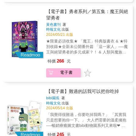
Insight）「這是一本關於市場動態和人類動機
花屬性的黑牛玄鳳──甘蔗 每天努力交朋友的藍
的深刻寓言⸺在當今競爭激烈的世界中值得
太平洋鸚鵡──大堡礁 外表像娃娃一樣可愛的糖
【電子書】勇者系列／第五集：魔王與絕
一讀。」──AI經濟學家凱文．數據（Kevin
豆兄弟──岸礁＋環礁 瞬間膠般黏人的和尚鸚鵡
望勇者
Numera）(*作者 to ChatGPT-4o：「可以請你
──唐僧肉 沒甚麼存在感的老爺爺紅文鳥──紅
給這些職業角色有趣的命名，並實際扮演他
黃色書刊
著
蟳米糕 興趣是定點發呆的銀文鳥──秋刀魚 &
們，讓每個角色寫下一兩句針對本書客觀實用
時報文化
出版
對兩位作者（資深鳥奴）來說，小鳥不是只有
的推薦語嗎？」)
2024/05/21 出版
可愛，他們有時候很機車，有自己的主見，不
★限量必須收集★ 「魔王」特典版書衣 & ★特
一定聽人類的話，但也因為他們是有性格與喜
別收錄★全新未公開番外篇 「這一家人」──魔
好的獨立個體，所以每一隻都珍貴。 & 這本書
王與絕望勇者的多元成家？！ & 人類與魔族之
將從喝水、吃菜、看醫師&hellip;&hellip;等各種
Readmoo
間，只隔了一顆心臟的距離！ & 守護魔族，渴
有趣的生活小事，堆疊出鳥寶與人類一起生活
266
特價
元
望扭轉魔族地位的「魔王」 從不曾感受到絕
的幸福樣貌。只要有小鳥，就是好日子！一同
望，只會令人感到絕望的「絕望勇者」 身為各
來被小鳥包圍，享受圓滾滾、軟呼呼的療癒鳥
電子書
自陣營中的頂尖強者終於見面了，一場世紀對
生活吧！ ！ &
決即將展開！ 然而就在這時，一個新世界的誕
生，讓局面有了翻天覆地的變化&hellip;&hellip;
& 獲獎記錄 & ▲《勇者系列／勇者與魔族四天
【電子書】難過的話我可以把你吃掉
王》 2020年度 文化部「第42次中小學生讀物
bibi園長
著
選介」漫畫類 & &
時報文化
出版
2024/05/14 出版
「我覺得很難過，你要吃掉我嗎？」 「其實我
只是想要抱你一下。」 大人們需要的溫柔擁抱
──暢銷療癒圖文書bibi動物園系列又來啦❤ 給
每個疲憊脆弱的大人，每個被迫懂事的孩子。
245
Readmoo
特價
元