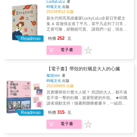
LuckyLuLu
著
天生麗質的大眼美女，在口角炎奇蹟性的痊癒
時報文化
出版
之後，顯得更傾城動人。生病後的三腳無欲無
2023/09/12 出版
求，從前那位潑辣凶狠的美魔女，已經變成溫
新生代明亮系插畫家LuckyLuLu全新日常暖文
柔的知性美貓。 ◎搜可史Socles 身為後宮唯一
集 & 當激情走進了平凡，當平凡走到了日常，
一隻黑貓，一直認為自己的毛色與眾不同，甚
乏善可陳，卻難能可貴。 讓我們一起，現在開
至沒有自信。總覺得別的貓歧視自己，因而產
始， 把不喜歡變成不討厭，把不開心變成不難
生敵意，最近「伐招事件」落幕後，才意識到
252
Readmoo
特價
元
過，把不幸福變成不孤單。 感受生活中的瓶瓶
短短貓生，花太多心力在無意義的爭吵。後來
罐罐、平平淡淡，與愛你的人你愛的人卿卿我
在奴才的安排下開啟了獨居生活。 ◎嚕嚕 身為
電子書
我、長長久久 & 「認真工作、讀書、進修、賺
橘貓界代表的勇士，在後宮數年間飽受眾貓的
錢，充實的一天是一天。 賴床、滑手機、放
無情欺凌，好在現在與始作俑者阿瑪達成了協
空、無所事事，懶散的一天也是一天。 人生在
議，並承諾與阿瑪和平共處，締造和平的盛
世根本沒有所謂的好不好， 因為表現好的人的
世。 ◎柚子 雖然是後宮唯一沒有流浪過的貓
【電子書】帶殼的牡蠣是大人的心臟
一天沒有比較長，要經歷的痛苦也沒有比較
咪，總是樂天無憂，隨心所欲。隨著年紀漸
擬泥nini
著
少。 可是我還是好想表現好，如果不表現好我
長，體內的賀爾蒙有了奇妙的變化，對於後宮
時報文化
出版
好像就會被淘汰。」 自媒體時代的煩惱與轉
的排名地位日漸在意，面對自己存在的位置，
2023/09/05 出版
變，讓LuLu的淡定思維陪你一一破除！ & 我們
也開始尋求認同的價值。 ◎浣腸 因為擁有鬥雞
其實哪裡有什麼大人呢？ 所謂的大人，都不過
透過網路購物、點餐、交友、追劇，生活中各
眼搭配下垂的眼神，看起來總是楚楚可憐，也
是不堪一擊的牡蠣，披著堅硬的外殼。 ★60萬
種大小輕重的事情，我們透過社群發問、我們
總能獲得更多的關愛。與嚕嚕相同的是，浣腸
讀者感動支持！隨書附贈療癒書卡，一組四
到論壇找答案，我們加了一個又一個的喜好社
也得到一塊領地，但對這個分封，他始終覺得
張。 & 面對脆弱、遺憾和無奈，在漸漸長大的
315
團，看過一則又一則與我無關的現實動態，滑
Readmoo
不甘心，為了重回戰場，每日勤奮健身拉單
特價
元
過程中，我們只能學會微笑和堅強。 nini的漫
過一個又一個沒想深聊的個人檔案，最終我們
槓，只為重返自由，奪回勝利的滋味。 ◎小花
畫就像是貼在傷口上的OK繃，給總是隱藏情
只剩下我。 & 「你最近過得好嗎？」每次被這
是一隻三花貓，同時也是後宮最年輕的新成
電子書
緒、暗自療傷的人們， 一絲絲脫掉堅硬外殼的
樣問到的時候，我都要絞盡腦汁想我最近到底
員，也是目前僅有的逗貓棒使用者。非常有自
勇氣和溫暖。 & ◆太奇怪也沒關係，不够完美
有沒有什麼好或不好的事情可以拿出來講。
己的想法，善於開口表達意見及主張自己的權
也值得被愛！ ◆是你自己的人生，按你喜歡的