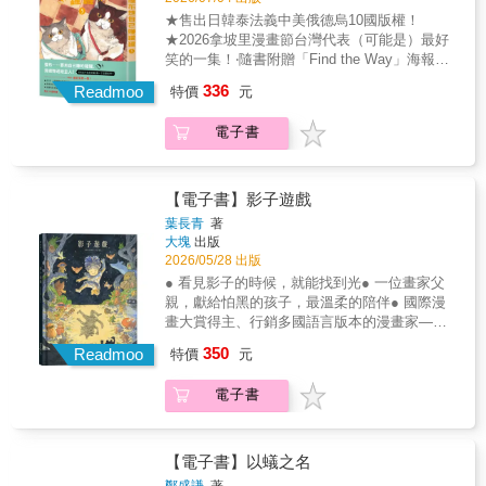
情書裡，記錄了「滿目皆是你」的思念、「明
★售出日韓泰法義中美俄德烏10國版權！
知不可為而為之」的勇氣、「我終究錯過你」
★2026拿坡里漫畫節台灣代表（可能是）最好
的遺憾，以及生活中無所適從的孤獨，也映照
笑的一集！‧隨書附贈「Find the Way」海報！
出青春回憶裡的一道道風景。「這本書太好哭
（42*36 cm） 摸布……要用自己賺的罐罐，買
336
了！完全戳中我的內心。」「故事溫暖，卻真
Readmoo
特價
元
禮物送給主人！（逛街途中突然好睏，睡一下
實得像ㄧ面鏡子。」「感覺有人真的能夠理解
沒關係吧？）★ROOF！甜甜圈店到底在
自己……」
電子書
哪？！摸布和傑克在小鎮迷路，竟然遇到……
★無業遊民弗蘭茲&初出茅廬的麗莎，兩人究竟
是怎麼認識的？★孤獨的美食貓，無預警現
身！夢幻貓咪布丁原來藏在這家店！摸布：今
【電子書】影子遊戲
天要買禮物給主人！傑克：我想去吃貓咪甜甜
葉長青
著
圈，ROOF！背上藍色小包，帶上地圖，摸布
大塊
出版
和傑克今天要在小鎮上散步，但這可不是普通
2026/05/28 出版
的散步——他們要完成神祕的任務。摸布在
● 看見影子的時候，就能找到光● 一位畫家父
CHAT CHAT咖啡廳已經打工了一段時間，今
親，獻給怕黑的孩子，最溫柔的陪伴● 國際漫
天，他想用自己賺的罐罐，買一份禮物送給親
畫大賞得主、行銷多國語言版本的漫畫家——
愛的主人！走一走迷路、要找人問路，這一切
葉長青——首部繪本創作每到天黑，牆壁上的
350
對摸布來說都是新的體驗！就在物色禮物的過
Readmoo
特價
元
影子，都紛紛變成了小男孩眼裡的怪獸。牠們
程中，摸布遇到了一隻奇怪的灰色貓咪。灰色
待在他的床邊、闖入他的夢裡⋯⋯直到那一
貓咪到底想要做什麼？摸布和傑克又能否找到
電子書
天，他夢見一隻翅膀上長滿十萬顆星星的大
合適的禮物呢？【CONTENTS】Prologue 摸
鳥，帶他認識了一個奇特的「朋友」。這個朋
布的旅行 摸布的新朋友 摸布玩遊戲Mobu’s
友有一頭亂亂的頭髮、穿著毛皮，他溫柔地牽
Diary 摸布想散步 尋找甜甜圈 亂毛先生
起男孩的手說：「不要怕，我從你出生，就一
【電子書】以蟻之名
又是你！ 來吃水果吧Franz and Lisa 弗蘭茲
直陪著你喔。」沒想到，這個奇特的朋友居然