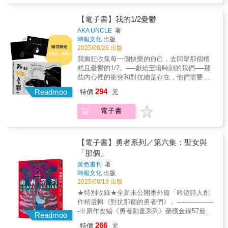
波｜電影導演－歐洲企劃 山口淳太｜漫畫家－
谷口菜津子、真造圭伍、星期一回收日｜饒舌
【電子書】我的1/2憂鬱
歌手－someshiit 山姆、艾蜜莉 AMILI、陳嫺靜
AKA UNCLE
著
Hsien Ching、禪波ZENBØ──齊聲推薦2022
時報文化
出版
年，對專輯、插畫、音樂祭視覺設計有著豐富
2025/08/26 出版
經驗的Peter Mann，想著以自身創作出發連結
我瘋狂收集每一個快樂的自己，去回擊那個糟
跨領域合作，策劃了「芭樂歌」這個企劃。在
糕且憂鬱的1/2。──獻給至暗時刻的我們──那
《芭樂歌》1.0中，Peter畫下了每個人生命中那
些內心裡的衝突和對抗總是存在，他們需要消
首別具意義的歌，更第一次讓漫畫真正可以被
失嗎？難道長大後的我，不是被他們完整的
294
聽見。3年後，帶著對音樂滿滿的愛意，同時還
Readmoo
特價
元
嗎？-■ 隨書附贈：「有我在」動動卡 ■與自己
有更強大的企劃力與畫力，Peter Mann為我們
和解的瞬間，就是光進來的起點。隨視角變換
帶來最新作品《芭樂歌–穿越時空的回聲》。如
電子書
圖像，呈現動態變化效果。不要忘記，還有自
同本次音樂統籌Kuma Liu所說，Peter一直以來
己可以給自己一個擁抱。尺寸：10.7*8.6cm-潮
「身為獨立音樂場景的一份子，對於執著於音
流藝術家AKA UNCLE用100多幅渲染力極強的
樂的人們真的有很入微的觀察及理解。」這次
插畫，畫出兩個1/2的我。快樂的我，憂鬱的
【電子書】勇者系列／第六集：聖女與
漫畫家更成為創作者，以4篇故事呈現音樂如何
我，有時會進入黑暗的漩渦，有時我會拉住
「那個」
既是一種煩惱、挫折與逃避，同時也是一種救
我。我們內心的衝突和對抗會一直存在，但可
贖及出口──#01 「小時候，大人都說答案在課
黃色書刊
著
以並存的吧？可以對抗這個複雜的世界的吧？
時報文化
出版
本裡。活在現代，難道古人能回答我的問題
它就這樣來了。我彷彿被困在深不見底的黑暗
2025/08/19 出版
嗎？」斜槓饒舌歌手勝志，創作之路不斷在
中，持續的悲傷、焦慮和恐懼包裹著我。身體
「現實」與「理想」之間拉扯，某天意外穿越
★特別收錄★全新未公開番外篇「吟遊詩人創
不斷下沉，想伸手抓住什麼，卻什麼也抓不
到貌似古代的不知名村落，開始了街頭賣藝的
作精選輯《對抗那個的勇者們》」------------------
住。在情緒低谷裡，在最需要被接住的時刻－
生活，並遇見了想要證明自己的女歌手……一
-※原作改編《勇者動畫系列》榮獲金鐘57最佳
－當情緒內耗成為一種時代通病，我們更需要
Readmoo
場古今交流，穿越時空尋找心中答案的奇幻歷
動畫節目「勇者動畫系列2：狂魔派對」強勢回
「慢慢鬆開自己」的能力。也許不是每個人都
266
特價
元