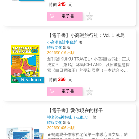
叫做「小貓靈」。他們看起來像是由雲朵組成
者？本系列作品曾入選文化部「第42次中小學
245
特價
元
的小貓，很透明、很輕盈，藏在雲裡面。只有
生讀物選介」漫畫類、入圍第三屆「原創IP風
你停下來，靜下心去看才能看見。他們似乎會
雲榜」，並被改編為《勇者動畫系列》影集，
電子書
隨著風變化，有時候變得很大，有時候變得很
第二季已於2025年上線，並確定製作新一季。
小。風吹來，就變身成好幾個……當你回過神
來抬頭看，風又把他吹走了……有一天，有一
隻好奇的小貓靈，偷偷的飛到了人類的世界，
【電子書】小高潮旅行社：Vol. 1 冰島
遇見了一個孤獨的少女……本書特色：一本從
小高潮色計事務所
著
雲朵視角教我們如何鬆一口氣的書本書以「雲
時報文化
出版
朵」作為觀看世界的比喻，將成人生活中常見
2026/01/16 出版
的低落、焦慮、比較與疲憊，轉化為一種自然
創刊號IKUIKU TRAVEL＊小高潮旅行社！正式
且被允許的狀態。就像雲朵會變形、會下雨、
成立＊〔第1站--冰島ICELAND〕以插畫型態探
也會獨自飄著，情緒的起伏並不代表我們不夠
索《白日冒險王》的夢幻國度（一本結合公路
好，而只是生活的一部分。透過這樣的視角，
旅行漫畫＋豐富旅遊汁訊的精彩圖鑑）～感恩
266
邀請讀者換個高度看待日常，讓心慢慢鬆開。
Readmoo
特價
元
的腥 加碼贈～雷克雅維克彩色小屋 海報（尺
獨特的圖文呈現書中結合可愛的幻想角色與城
寸：297×420MM）～「公路旅行環冰島～沒有
市日常的攝影風景，讓想像與現實溫柔交會。
電子書
行程、不趕景點，全靠小高潮宇宙～自由～導
小蝸貓輕輕地出現在熟悉的街景、天空與生活
航～」....................小高潮旅行社 色長■ 公路
片刻之中，使讀者在閱讀時產生強烈的共鳴
旅行漫畫小誌天空溫泉、彩虹瀑布、彩虹小
感，彷彿這份陪伴真的存在於自己的日常裡。
屋、陰莖博物館、傑古沙龍冰河湖、龍蝦鎮、
【電子書】愛你現在的樣子
圖像與文字彼此留白，營造出舒適、緩慢的閱
惠爾火山口、極光……■ 冰島旅遊汁訊圖鑑冰
神老師&神媽咪（沈雅琪）
著
讀節奏。療癒人心的陪伴感故事沒有強烈的情
島地圖、旅行小物、住宿、吃喝、教堂、泡溫
時報文化
出版
節推進，也不試圖告訴讀者「應該怎麼做」。
泉、設計小店、美術館、燈塔、動物
2026/01/06 出版
它只是溫柔地提醒我們：可以停下來喘口氣，
PAPAPA……■ 歡迎登上小高潮旅行社首發車--
★暢銷親子作家神老師第一本暖心圖文集，隨
可以什麼都不做。你不需要立刻變好，也不必
IKUIKU ICELANDPOV：你想像的冰島只有極