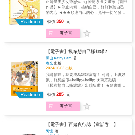
正能量美少女爺恩ya.ng 療癒系圖文畫家【首部
次翻閱，都能感受到巴黎的浪漫氛圍。 & ◎好
負評！負評！」就像是過度滿足的多巴胺上癮
間其實不是我們刻意造成的，反而是天時地利
作品】►停止內耗，接納自己，好好聆聽自己
評推薦（依首字筆劃排序） & 「這是一本風格
一樣，我們對於消費的要求越來越高，我們的
的巧合，想起來反而是非常值得紀念，所以想
的內心 ◄★★順應自己的心，允許一切的發生
鮮明也令人印象深刻的圖文書，作者以獨特輕
慾望永無止盡，競技場中央的企業疲於奔命，
把本書獻給阿瑪，希望他繼續健康平安，也獻
★★嗨鴨！找到自己了嗎?勇敢離開不適合的朋
快的筆觸線條，刻畫出生活的美感。」 ──專業
350
只為了滿足無限上漲的消費慾望。當代人們最
Readmoo
給一直陪伴著阿瑪的你們，謝謝你們，希望看
特價
元
友、對象及環境，注意力回歸自己身上，別人
畫家․王傑 & 「一直很喜歡萌萌自由奔放且充
關注的無疑是各種商業遊戲，從金錢到權力、
完本書的你們，心裡都能跟我們此刻一樣，暖
的事與我無關。讓嗨鴨陪你一起找回自己的力
滿童趣的畫風，讓我感受到生活就該如此的美
從商業策略到被消費主義，在這些我們不得不
暖的。
電子書
量！ 脫離精神內耗，找回自己的價值！正能量
好與自由，值得收藏的好書。」 ──Sammi環
面對的冒險中，在面對想玩與不想玩、能玩與
美少女爺恩親身經歷，陪你一起走過低谷時
球旅繪․王嘉玲 & 「好好生活，想畫就畫，日
不能玩、該玩與不該玩、不得不玩與可以不玩
刻。 【作者序】 HELLO大家好～我
子多美妙啊！在圖文中看見了純粹與簡單，喜
中，我們該如何抉擇？就像去遊樂園一樣，我
是爺恩 (⁰▿⁰)很開心有這個機會能透過書籍來跟
歡作者的配色，以及那隨性而堅定的筆觸，將
【電子書】摸布想自己賺罐罐2
們會碰到各式各樣不同的人們，有些我們喜
大家互動！從小就蠻喜歡畫圖，對於我來說創
對畫畫的熱愛，真實地融入了生活。」 ──水彩
黑山 Kathy Lam
著
歡、有些不喜歡，有些一開始喜歡、最後發現
作這件事是舒壓的方式、來讓腦袋放空，常常
插畫家․呂麗秋Rachel愛畫畫 & 「本書作者使
春光
出版
是個混帳。也許這些好關係壞關係都是值得
會有人問我說創作的理念，害我都有點不好意
用圖文的方式記錄在巴黎的生活，每頁都有滿
2024/10/03 出版
的，沒有與他人交流的經驗實在算不上是人生
思說自己其實在放空XD應該是從2019年開始在
滿的繪畫，誠意十足，喜歡圖文書的朋友們千
我是貓咪，我要成為罐罐富翁！ 可是，上班好
經歷；在學校、工作、家庭、朋友裡我們不斷
Instagram上發表圖文創作以及動畫小短片的，
萬不要錯過。」 ──圖文作家․林江汶 & 「巴黎
累，好想請假&hellip;&hellip; ★萬眾敲碗！
尋找自己的位置，在他人顯露更多的好與壞時
當時的我只是想好好紀錄自己創作的作品，不
的美好始終令我神往，這本書讓我重返巴黎的
《摸布想自己賺罐罐》出續集啦！ ★隨書附贈
我們也逐漸揭露自己真實的樣子。樂園帶給我
知不覺也畫了五年，很感謝一路上支持自己的
每個浪漫瞬間，隨著繽紛的插畫在紙上展開一
「Snack Time」海報，大家一起吃西瓜！ ★弗
們一時的驚奇驚喜，也創造一時的歡樂氛圍，
285
家人、朋友、以及追蹤我的讀者們❤這本書算
場法式漫遊。」 ──美食旅遊插畫家․邱湘涵
Readmoo
特價
元
蘭茲、羅洛&hellip;&hellip;老朋友出任務，新朋
接著是沉浸歡樂的消費，然後是離園的不捨與
是統整了我2023-2024這一年心態上的轉變。原
Rose & 「每一幅插畫都可以感受到作者對生活
友也一起來～ 摸布剛睡醒，有點累。 主人：
空虛。遊戲結束後只有悲傷，這也許與現實生
先圖文的主題，因為生活上的改變而有所變
的熱情，從「好好生活」體悟出的哲理也很值
電子書
「摸布，你不想上班對吧！我幫你請
活更加相似。快樂不在遊戲裡，我們必須在這
化，開始走向療癒、心理層面的方式來呈現給
得細細品味！」 ──《手繪旅日拾光》作者․袁
假！！！」 摸布：還是趕快出門上班好了。 在
個悲傷世界裡找到自己的快樂。人工智慧所缺
大家，也很幸運的是很多人都能產生共鳴。這
育媃 & 「將畫畫融入生活當中，透過活潑繽紛
CHAT CHAT貓咪咖啡廳， 小橘已經兩天沒來
乏的，也許就是在背後的真實人類經驗，與擁
一年中慢慢的從內耗裡走出來，想藉由這本書
的色彩筆觸，傳達對畫畫的熱愛以及巴黎美好
上班了。 老闆麗莎很擔心小橘的安危。 懶惰前
有這經驗、可以互動的人類實體，能證明為真
【電子書】百鬼夜行誌【童話卷二】
來告訴大家，其實你並不孤單。嗨鴨其實是在
時光。」 ──速寫插畫家․橘枳 & 「用色具有個
輩覺得小橘一定是去偷懶了； 白貓覺得他去旅
恆常便是價值的基底。我們只能繼續看著這時
阿慢
著
內耗中跨出第一步所生出來的角色，他是有點
人特色，明朗協調地描繪出巴黎的街道景物與
行了； 但摸布還沒搞清楚誰是小橘。 原來小橘
代的變動，相信真實與真誠的價值，也用正確