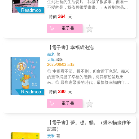
新星SiNNER MOON 一場貫穿過去、現在、
生到社畜的生活切片「我做了很多事，但唯一
未來，與音樂相遇的時空旅行！
不變的是，我依舊很愛畫畫。」★首刷贈品
Readmoo
《波奇狗日子Dog Days of Porky》小小書★★
364
特價
元
水晶孔首部個人生活札記★剛踏入30代的單身
台灣女子記錄下20代初到美國後一人、一貓與
電子書
一狗在美國的求生奮鬥史21歲的時候跑來美國
以為只是待一年，結果看起來這輩子可能都要
耗在這。從學生到社畜，從一個人到多了一隻
狗和一隻貓，以為只是平凡的留學生活，生活
【電子書】幸福貓泡泡
卻遭遇疫情、公司倒閉甚至大風雪？！【跨界
幾米
著
推薦】曲家瑞（藝術家、作家、實踐大學媒體
大塊
出版
傳達設計學系副教授）徐譽庭（導演、編劇、
2025/08/02 出版
作家）陳沛珛（漫畫家／繪本創作者）盧卡斯
◎ 幸福看不清、摸不到，但會留下色彩。幾米
（漫畫家、設計師）阿翰（「阿翰po影片」影
的畫筆捕捉了幸福的感觸，將其繽紛呈現出
片創作者）「在這個AI當道的年代，水晶孔的
來。◎ 最焦慮緊張的時代，最懷疑幸福的年
作品仍充滿人情味，為我們創作者帶來力量與
代，而幸福在幾米筆下化成多變的貓泡泡，它
280
希望。看到她在異鄉打拚築夢，建構出這麼豐
Readmoo
特價
元
不是沒來只是你沒發現。請注意幸福的喵喵泡
富的創作人生，讓我深受感動，也激起了強烈
泡會隨時繞在你身邊。幸福是從哪裡出現的？
的共鳴與敬意。」——盧卡斯｜漫畫家、設計
電子書
從寂靜無聲的樹林漫步中，從夏日午後噴起的
師【內容介紹】★用幽默畫風與敘事記錄一段
水花中，從對天空吹出的七彩泡泡裡，或是從
血汗又真摯的美國生活。★超高共鳴感的留學
努力種植後長出來的甜美滋味裡，又或者從偶
生求生指南。★一人一狗一貓，一間沒門的房
爾不想積極、躲起來耍廢的晃蕩中⋯⋯幸福來
【電子書】夢。想。貓。（幾米貓畫作筆
間，也能過出生命的重量。★笑著講完這些荒
得像貓，像泡泡，在不知不覺時來，又無聲無
記書）
謬事，眼角還是會濕。在舊金山對岸、全美前
息飄開。祝你捕捉到幸福與你眨眼的瞬間。－
十危險城市之一的奧克蘭，一個來自台北的女
幾米
著
編輯筆記－將抽象的感觸予以具象化，是藝術