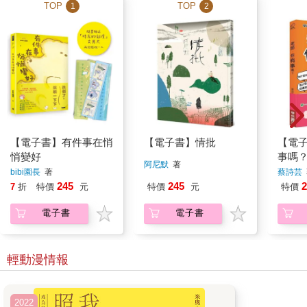
TOP
TOP
1
2
【電子書】有件事在悄
【電子書】情批
【電
悄變好
事嗎
阿尼默
著
bibi園長
著
蔡詩芸
245
245
2
7
折
特價
元
特價
元
特價
電子書
電子書
輕動漫情報
2022