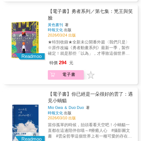
後，不想再找工作了，決定搬回屏東老家， 想
重新開始，但其實一片迷惘， 想著從自己喜歡
【電子書】勇者系列／第七集：兇王與笑
的畫畫開始吧！進入了一段無業、療傷的時
臉
間。 那段時間，一隻個性親人、愛撒嬌的流浪
黃色書刊
著
貓， 常常出現在家裡後面的菜園。 牠自由地遊
時報文化
出版
走在鎮上的餵養人之間， 像是誰都可以，又不
2026/03/24 出版
完全屬於任何人。 直到某一天，這隻貓在毫無
★特別收錄★全新未公開番外篇〈我們只是〉
預警的情況下， 意外懷孕了...... 「啊，非常時
※原作改編《勇者動畫系列》最新一季，製作
期，就只能由我來照顧牠了.....？」 這是一
確定！就是那些「以為」，才導致這個世界紛
本，關於「第一次養貓」的笨拙人類，與「第
Readmoo
爭不斷啊。戰力強大的哥布林「兇王」挺身而
一次被人類收編」的流浪貓， 彼此在磨合中學
294
特價
元
出，推翻勇者國，親自登上王位。這一切，都
會愛與陪伴的故事。 ＊ 【關於阿貓：首席公關
是為了維繫魔族與人類之間岌岌可危的平衡。
擔當】 現任： 譚阿家工作室公關經理（兼任監
電子書
但他唯一的願望，卻是希望哥布林一族不再需
工） 資歷： 從南州街頭浪貓轉職為家貓，目前
要戰鬥，可以永遠過平靜的生活。輔佐兇王的
社交依然在線。 專長： 每日巡邏鄰里、在家款
笑臉，其實是勇者國敗逃者的眼線。無論面對
待阿家的朋友。 興趣： 比起抓老鼠，更熱衷於
哪一方，他都必須擺出最和善、可信的笑容，
【電子書】你已經是一朵很好的雲了：遇
在南州巷弄間發掘有趣的人類。
卻從沒有人問過他內心真正的感受。兇王與笑
見小蝸貓
臉，都為了他人的幸福，交出了自己的意志。
Mio Gwa ＆ Duo Duo
著
然而這樣的犧牲，真的能夠被理解嗎？※關於
時報文化
出版
【勇者系列】※這個故事，不僅止於勇者與魔
2026/03/10 出版
族的對立，而是讓讀者一起思考、選擇與理解
當你孤單的時候，抬頭看看天空吧！小蝸貓一
的冒險旅程。無論是勇者、魔王、龍族，甚至
直都在這邊陪伴你喵～#療癒人心 #攝影圖文
是神，都將面對自身信念的衝突。而當善與惡
書 #雲朵哲學這個世界上有一種可愛的存在，
不再如此黑白分明，你願意成為怎麼樣的勇
Readmoo