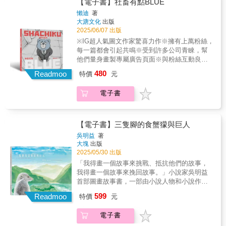
之中，用圖像與文字拼湊起的紀錄。你會在書
【電子書】社畜有點BLUE
裡看到很多不完美的我，也會看到那些慢慢學
懶迪
著
會放過自己、擁抱不安的我。如果你正好也走
大溏文化
出版
在一段覺得沒有人懂的路上，那我希望這本書
2025/06/07 出版
能給你一點點溫度。不必被治癒，也不必急著
※IG超人氣圖文作家驚喜力作※擁有上萬粉絲，
改變自己，只要安靜地坐下來，和自己說聲：
每一篇都會引起共鳴※受到許多公司青睞，幫
「你已經很好了。」──Eason Ko聯合推薦 隋
他們量身畫製專屬廣告頁面※與粉絲互動良
棠∣知名演員卡爾與河豚君∣圖文創作者BirBir巧∣
好，常舉辦多種互動活動獲得高度好評送給每
480
插畫家、美術老師熊老闆BearBoss∣圖文創作者
Readmoo
特價
元
一個心累每個你送給你隔壁的同事、也一樣心
超強∣影片創作者凱凱周∣創作者蜜雪兒張
累的每個朋友送給每個不想BLUE的你和妳在這
Michelle∣影片創作者梅森Maysun∣美食創作者
電子書
個大加班時代，「社畜」已成為這個新世代的
MAYOWL 喵喔∣插畫家杰司，難搞∣數位創作者
新興代名詞。「社畜」最早是來自日本上班族
瑞秋廖Rachel Liao Illustration∣藝術家河童
自嘲的用語，意思為「公司的畜生」，代表會
Kasper∣插畫家小凱老師∣時尚美妝專家永恩∣噴
為了企業而放棄人類的尊嚴，拼命賣力地為企
【電子書】三隻腳的食蟹獴與巨人
畫藝術家（依來函順序排列）Eason是在我高
業效勞（不論是否為上班時間）。懶迪(Randy)
吳明益
著
中未成為插畫家之前就追蹤的創作者，他的筆
是一名上班族，同時也是「社畜有點Blue」的
大塊
出版
觸總能畫出日常裡的溫暖，相信這本書也能像
作者。透過他的畫筆與觀察，將每一個上班族
2025/05/30 出版
Eason陪伴我一樣陪伴著大家慢慢成長。卡爾
看到的職場百態與各式各樣的同事們，幻化為
「我得畫一個故事來挑戰、抵抗他們的故事，
與河豚君∕圖文創作者作品細膩，每一幅畫都像
一個個可愛又帶點心累的動物角色，透過這些
我得畫一個故事來挽回故事。」小說家吳明益
是對自己說的一句：你很好，慢慢來，就會開
動物可愛的形象，讓那些令人不想面對的職場
首部圖畫故事書，一部由小說人物和小說作者
花。BirBir巧∕插畫家、美術老師Eason 的筆觸像
壓力，也能變成使人會心一笑的幽默情景。將
共同完成的圖畫故事書。《三隻腳的食蟹獴與
陽光一樣，溫暖又療癒，在畫裡看見迷惘，也
599
許多上班族的縮影幻化成動物，畫出職場的生
Readmoo
特價
元
巨人》、《海風酒店》兩部作品，有人先讀了
看見成長的勇氣與光芒！熊老闆BearBoss∕圖文
活百態！要讓每個很心累的上班族知道「你不
圖畫故事書，再去讀小說；有人先讀了小說，
創作者不論是抑鬱的陰影，或是曾經難以言說
孤單」！讀者忍不住回響:「這也太好笑了！」
電子書
爾後進入圖畫故事書的世界。無論次序，只要
的罪疚。在一幅幅畫作中，彷彿有一雙溫柔的
「笑著笑著，眼淚也漸漸流下來了！」「這裡