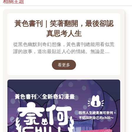
相關主題
黃色書刊｜笑著翻開，最後卻認
真思考人生
從黑色幽默到奇幻想像，黃色書刊總能用看似荒
謬的故事，道出最貼近人心的情緒。無論是人生
的迷惘、成長的掙扎，或是生活裡那些哭笑不得
看更多
的瞬間，都在他的筆下化成令人會心一笑、又忍
不住深思的作品。最新長篇《奈何chill》以中年
男子變成兔子的異世界冒險，開啟全新故事篇
章，更推出限量書衣版值得收藏。無論是第一次
認識黃色書刊，或想一次補齊歷年代表作，這裡
都是走進黃色書刊漫畫世界的最佳入口。