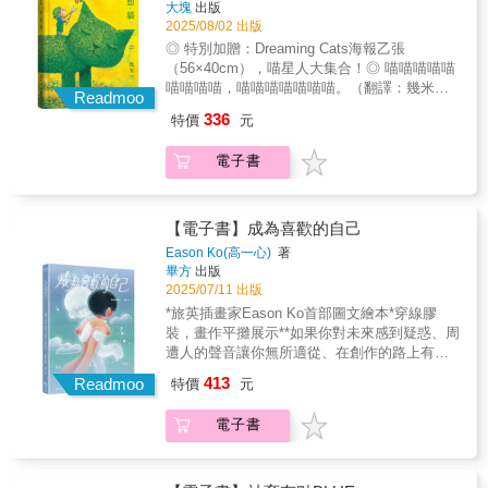
大塊
出版
生，帶著「先去一年試試看」的心態，誤打誤
家終極的挑戰之一。這次幾米試圖捕捉最最難
2025/08/02 出版
撞展開了長達十年的美國生活旅程。這不是什
以言明的幸福感，落筆創造出各種可愛又讓人
麼華麗的美國夢，而是一場處處冒火的即興求
◎ 特別加贈：Dreaming Cats海報乙張
凝思的畫面，以及他對何謂幸福的巧妙探問。
生記。《我很多的美國時間》是一部極具畫面
（56×40cm），喵星人大集合！◎ 喵喵喵喵喵
也許，幸福來臨時常讓人疑惑，不曉得這樣是
感、幽默又真實的圖像小說。作者水晶孔以自
喵喵喵喵，喵喵喵喵喵喵喵。（翻譯：幾米畫
否就稱得上幸福了；但人也常常是在幸福離開
Readmoo
嘲與機智的筆調，記錄從台北乖學生蛻變為美
過的貓集合啦，一起跟貓擠幸福。）◎ 各種姿
後，才體會到幸福是什麼。也許是日常中的波
336
特價
元
國邊緣生活藝術家的真實故事：從一開始在動
態，各式各樣，各有千秋，各具姿色的貓貓，
瀾不驚，或許是勉強接受的無奈苦笑，或者，
畫學校孤獨掙扎、學貸壓頂，到收養一隻病懨
陪伴你記筆記的每一瞬間。貓咪們都來了，做
光是每天固定出現在街角的那隻小狗小貓，就
電子書
懨卻改變她人生的小巴哥「Porky」，再到灣區
白日夢的貓、醒著的貓、睡翻的貓、半夢半醒
是幸福駐足的證明。幾米創造了各種多彩繽紛
交友軟體的奇葩歷險、疫情中搶衛生紙的末日
的貓，夢裡與夢想裡的貓兒都來一起陪你做夢
的情境，以詼諧且帶著天真的口吻追問幸福的
日常，以及一段橫跨暴風雪的美國公路之
了。喵喵喵 喵喵Meow meow meow喵喵喵喵喵
下落，也許我們在為書中的這些靈光閃現的畫
旅……書中用輕鬆的敘述方式，寫下那些異鄉
喵喵喵にゃんにゃん 야옹야옹喵～～～貓是幾
【電子書】成為喜歡的自己
面牽動嘴角時，幸福的貓步就繞在身邊。
求生的狼狽與堅持，也描繪了逐夢過程中的不
米最常畫的動物之一，也是姿態最多樣、最有
Eason Ko(高一心)
著
安、錯愕與心碎，更重要的是：如何從混亂的
趣、最引人憐愛的幾米畫作角色。幾米筆下的
畢方
出版
生活中抓住一點點溫暖，笑著撐過去。如果你
貓，千變萬化，既乖順又乖張，又頑皮又完
2025/07/11 出版
也曾在異地孤軍奮戰，或是被生活搞到懷疑人
美，讓人憐愛又使人七竅生煙，完美詮釋了喵
*旅英插畫家Eason Ko首部圖文繪本*穿線膠
生——這本書，會讓你笑著哭，哭完再撐下
星人，那種使人想要狂吸猛吸，卻也捉摸不定
裝，畫作平攤展示**如果你對未來感到疑惑、周
去。
的形象。《夢。想。貓。》從二十多年來幾米
遭人的聲音讓你無所適從、在創作的路上有所
作品中，挑選各式各樣的貓咪圖像，讓他們都
卡關……，旅英插畫家Eason Ko對自我的探
413
到這本筆記書中陪伴你。可以說，幾米畫的各
Readmoo
特價
元
問，希望能讓你在資訊龐雜的網路世界中找到
式各樣的貓（叫得動的）都來了，喵星人大集
屬於自己的初衷和創作能量！** 這本書，是我
合，一起喵喵喵。主子都來了，奴才們趕緊接
電子書
這幾年來畫下的情感。它不是一本教人如何成
駕！
為「更好的人」的繪本，而是一封封寫給自己
的信，是我在迷惘、孤單、崩潰、快樂與釋懷