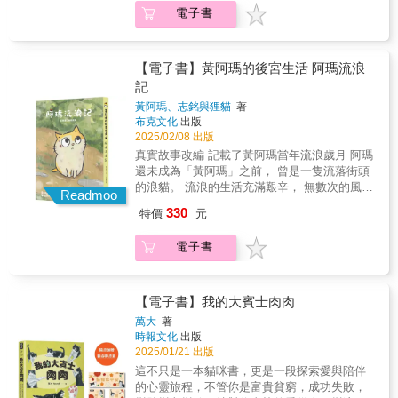
藝術的靈感，以及生活的哲學。 翻開書，走一
啊，就會進到妳的心底呼。」 動物們漸漸地靠
電子書
趟無需機票的旅程，沉浸在每一個篇章裡，找
過來了。牠們圍繞著女孩，就像正準備聽故
到巴黎般的美好與自由。 & 在巴黎，生活是充
事，或說故事似地。整個世界都安靜了下
滿儀式感的。旅法藝術家孫藝萌用畫筆記錄下
來⋯⋯噓。
每一個平凡卻動人的瞬間：咖啡杯上的蒸汽、
【電子書】黃阿瑪的後宮生活 阿瑪流浪
街角花店的芬芳、露天市集的喧囂和博物館裡
記
的寧靜。這些場景組成了她在巴黎的每一天，
黃阿瑪、志銘與狸貓
著
也成為她筆下的巴黎風情。 無論是巴黎的經典
布克文化
出版
地標，還是隱藏在巷弄深處的小店，每一幅畫
2025/02/08 出版
都蘊含著她對巴黎深刻的愛，讓讀者不僅看見
真實故事改編 記載了黃阿瑪當年流浪歲月 阿瑪
巴黎，更感受到生活的美好與藝術的力量。 ★
還未成為「黃阿瑪」之前， 曾是一隻流落街頭
探索巴黎日常的四大主題，找回生活中的驚喜
的浪貓。 流浪的生活充滿艱辛， 無數次的風雨
★ ◆在咖啡館的一角，她畫下巴黎的悠閒日常
Readmoo
與磨難， 甚至還飽受人類的欺負與傷害。 在重
走進巴黎的咖啡館，點一杯濃縮咖啡，落座窗
330
特價
元
重困境中， 他終究挺過了一切， 一步步走過崎
邊，靜靜觀察這座城市的人群與街道。透過她
嶇的命運， 最終從一隻流浪貓，化身成為萬眾
的畫筆，你能看到生活的慢節奏：服務生熟練
電子書
敬仰的後宮之主。 這是屬於他的傳奇，也是最
地端起托盤，外帶的顧客匆匆離去，桌上的花
美妙的生命詩篇。 〔志銘〕 阿瑪以前是過怎麼
束隨風微微搖曳。這些場景，平凡而美好。 ◆
樣的生活呢？這是從與阿瑪第一天相遇後就一
在市集間穿梭，她記錄了市井的生機與熱鬧 巴
直想知道的疑問。 回想到當初剛撿到阿瑪的時
【電子書】我的大賓士肉肉
黎的跳蚤市場、露天市集，不僅是購物的地
候，只要我們每當把手靠近他的臉，他就會不
方，更是故事的交匯處。她描繪攤販的笑容，
萬大
著
自覺瞇上眼睛並且閃避，屢試不爽，所以很直
時報文化
出版
畫下人們挑選蔬果時的專注。還有那堆放著復
覺的，我們想像著：「阿瑪以前是不是被人打
2025/01/21 出版
古書籍的小攤，陽光灑在泛黃的書頁上，彷彿
過巴掌？」加上剛來的時候阿瑪曾因為發情而
在講述過去的故事。 ◆在博物館與街頭，她找
這不只是一本貓咪書，更是一段探索愛與陪伴
亂尿尿，並發生在狸貓老家抓破紗窗事件，更
到藝術的靈感與生活的哲學 巴黎是一座藝術之
的心靈旅程，不管你是富貴貧窮，成功失敗，
猜測：「他是不是逃家出來的貓？」而這些，