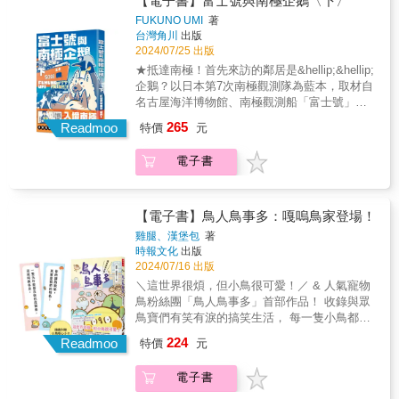
【電子書】富士號與南極企鵝〈下〉
（Sophia Chen, Software Engineer）〡AI科技
卷】》2015年度金石堂圖文繪本TOP822014年
質，就會很容易忘記自己其實真的很棒！以前
航程歷時一個多月，集結了超過200名的船員、
工作者林怡然心理諮商師（Yiran Lin,
FUKUNO UMI
著
度金石堂圖文繪本TOP62013年博客來「年度百
的我，很容易遇到一點小事就生氣，情緒很容
觀測隊員及寵物犬（？）布魯和荷西，準備前
Counselor）〡AI社工或心理諮商師張凱翔創業
台灣角川
出版
大」漫畫類TOP52013年金石堂文學暢銷百大
易受影響，要如何才不會內耗自己，我想著試
往南極基地進行觀測！然而，前往南極之路竟
者（Kaixiang Zhang, Entrepreneur）〡AI創業
2024/07/25 出版
TOP48
試看【允許一切的發生】。這個念頭，讓我在
如此漫長？颱風、暴風圈、赤道&hellip;&hellip;
者或企業家李若涵內科醫師（Dr. Ruo-Han Li,
★抵達南極！首先來訪的鄰居是&hellip;&hellip;
遇到事情的時候，學習好好體驗每個當下，細
接二連三的氣候考驗！暈船狂吐、牙痛、闌尾
Physician）〡AI醫生或醫療工作者林詩涵視覺
企鵝？以日本第7次南極觀測隊為藍本，取材自
細感覺自己的感受。所有的情緒及過程都是人
炎&hellip;&hellip;各式各樣的體能考驗！艱辛度
設計師（Shihan Lin, Visual Designer）〡AI設
名古屋海洋博物館、南極觀測船「富士號」
生必經的路，只要靜下心來問問自己想要什
和有趣度都超乎想像的海上航程，現在展開！
計師或藝術家高志遠市場經理（Zhiyuan Gao,
等，揭開南極觀測的神祕面紗！★以風趣的漫
麼，把注意力回歸到自己身上，就能一步步明
265
取材自日本南極觀測船「富士號」真鵝真事，
Readmoo
特價
元
Marketing Manager）〡AI銷售或市場專家劉欣
畫呈現艱辛又超乎想像的南極觀測之行。從
白要如何【好好愛自己】！本書特色★這是一
詳盡介紹探勘極地的辛苦與努力過程，以及生
怡全職媽媽（Xinyi Liu, Full-time Parent）〡AI
「富士號」的內部構造、參與成員、觀測工
本詼諧有趣的圖文書，作者運用淺顯易懂的文
活在南極大陸上的可愛動物夥伴們。現在就跟
電子書
全職父母何建國政策分析師（Jianguo He,
作，到船上和南極大陸的食衣住行娛樂，全部
字，讓人更容易理解精神內耗的時候，該如何
著富士號一同啟程，邁向有趣、刺激又艱辛的
Policy Analyst）〡AI公務員或政策制定者林子
完整公開！&終於抵達南極！觀測隊忙翻天，企
面對這段低潮時期。★簡單的文字搭配有趣可
南極之行吧！&&copy;Umi Fukuno 2022 /
洋高中生（Ziyang Lin, High School Student）
鵝卻在旁邊看熱鬧？強行上船參觀的企鵝們，
愛的角色繪圖，不知不覺就走進人們的心裡，
KADOKAWA CORPORATION
〡AI學生周宇晨科幻迷（Yuchen Zhou, Sci-fi
會在船上發現什麼呢？當隊員們終於踏上了南
【電子書】鳥人鳥事多：嘎嗚鳥家登場！
才發現原來是自己太善良了，更多的是別人的
Enthusiast）〡AI科幻愛好者智能之聲（The
極大陸。在那裡迎接他們的，是關閉數年、有
課題，而不是自己的問題，在這本書裡可以獲
雞腿、漢堡包
著
Voice of Intellect）〡Bonus: ChatGPT本身
如廢墟的昭和基地，可愛到不行的企鵝和海
得所有的理解及認同感。★嗨鴨的無厘頭對話
時報文化
出版
「在《迷航遊樂園》中作者巧妙地揭示了存在
豹，和前所未有的大挑戰！在企鵝大隊的包圍
陪伴我們走出低谷，找到好好愛自己的方法。
2024/07/16 出版
的矛盾讓我們明白人生的意義不在於勝利而在
下，南極觀測隊努力執行任務！ 取材自日本
＼這世界很煩，但小鳥很可愛！／ & 人氣寵物
於學會如何玩遊戲。」──AI哲學家赫拉克里多
南極觀測船「富士號」真鵝真事，詳盡介紹探
鳥粉絲團「鳥人鳥事多」首部作品！ 收錄與眾
斯博士（Dr. Heraclitus）「這是一場模糊現實
勘極地的辛苦與努力過程，以及生活在南極大
鳥寶們有笑有淚的搞笑生活， 每一隻小鳥都超
與想像界限的詩意旅程⸺本書是作家們的創
陸上的可愛動物夥伴們。現在就跟著富士號一
級有個性！ & ★【隨書附贈】兩款小鳥暖心小
意遊樂場。」──AI作家艾琳．星筆（Irene
224
同啟程，邁向有趣、刺激又艱辛的南極之行
Readmoo
特價
元
卡★ 鳥寶性格金句，為你加油打氣！ & 歡迎來
Starquill）「一本巧妙解剖人類行為的書⸺它
吧！&&copy;Umi Fukuno 2022 / KADOKAWA
到鳥家日常，這裡有： & 個大卻膽小溫柔的月
讓你重新思考每天在不經意間參與的各種遊
CORPORATION
電子書
輪鸚鵡──Keroro 任性又霸道的黃化玄鳳──靜
戲。」──AI心理學家克萊兒．深察（Dr. Claire
靜 聰明且喜歡美女的灰鸚鵡──Hero 軟萌白蓮