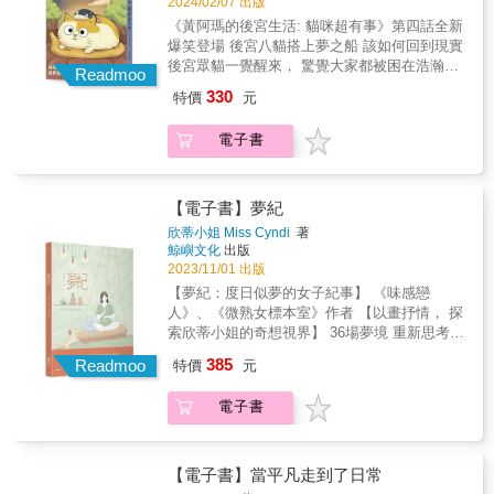
2024/02/07 出版
的夫君。──〈落羽松森林〉
結。也許會心一笑，或者潸然淚下，這就是愛
《黃阿瑪的後宮生活: 貓咪超有事》第四話全新
的各種滋味。 希望你把每一座島都當成寶藏
爆笑登場 後宮八貓搭上夢之船 該如何回到現實
島，有人找到領悟，有人找到釋懷，有人找到
後宮眾貓一覺醒來， 驚覺大家都被困在浩瀚無
勇氣，有人找到自己。 & 原來，不管是誰，每
Readmoo
垠的大海上， 還被某種不明力量要求玩猜謎遊
個人都有過自己的幸運，自己的時代。& 原
330
特價
元
戲！ 答錯者甚至得接受慘無人道的懲罰
來，最深刻的感情，就是像不曾開始，也像不
&hellip;&hellip; 面對一層一層艱難的關卡，他
曾結束。 &
電子書
們能安然度過嗎？ 本集收錄一年來貓咪們發生
的生活趣事!& 後宮與奴才睡覺的各種組合、 奴
才一覺醒來為何腿合不起來？ 尿床推理事件
簿、 Socles的熱情凝視&hellip;&hellip; 貓咪還
【電子書】夢紀
是能在日常生活裡， 送你一次次的意外驚喜和
欣蒂小姐 Miss Cyndi
著
溫暖！ 當寒流來襲時，你以為他們是你的暖暖
鯨嶼文化
出版
包， 在他們眼中你才是他們的暖爐， 以互相取
2023/11/01 出版
暖的方式，共同生活。 ▄ 登場角色介紹
【夢紀：度日似夢的女子紀事】 《味感戀
&mdash; ◎黃阿瑪 生來有霸氣不凡的貓格特
人》、《微熟女標本室》作者 【以畫抒情， 探
質，也是後宮眾貓與奴才公認的領袖。體型壯
索欣蒂小姐的奇想視界】 36場夢境 重新思考獨
碩的阿瑪有著不為人知的休閒嗜好，像是被擦
處的意義 既不孤獨，也不寂寞 在寂靜中找到自
385
屁屁、騎柚子&hellip;..這些可都是不允許被記
Readmoo
特價
元
己 【在這由畫筆創造的居所《夢紀》中，充滿
錄下來的真實軼事(不過奴才還是冒死記下來
著各種可能性。 我以女性的視角，重新詮釋這
了)！ ◎招弟 身為後宮的第二位成員，又是阿
電子書
個獨一無二的世界。 在這個空間裡，我喜歡與
瑪的元祖女友，地位自然是一貓之下，六貓之
自己獨處，享受孤獨帶來的自在。 】
上。前陣子雖飽受搜可史的尖叫攻勢考驗，不
&mdash;&mdash;欣蒂小姐
過靠著冷靜突襲的策略，最終還是守住自己的
【電子書】當平凡走到了日常
地盤，堪稱「最安靜的女王」不為過。 ◎三腳