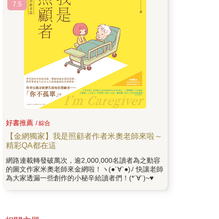
7.5
好書推薦
/ 綜合
【金網獨家】我是照顧者作者米奧老師來啦～
精彩QA都在這
網路連載轉發破萬次，逾2,000,000名讀者為之動容
的圖文作家米奧老師來金網啦！ヽ(●´∀`●)ﾉ 快讓老師
為大家透漏一些創作的小秘辛給讀者們！(*´∀`)~♥