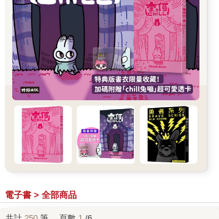
電子書 > 全部商品
共計
250
筆， 頁數
1
/6