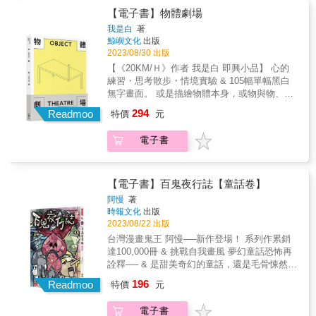
「就，很平凡啊。」然後每次都是差不多的答
益，不太為了別人，委屈自己或配合任何事。
方式去選擇吧！ ◆你可以，你最棒！我們一定
【電子書】物體劇場
案。 & 平凡，多好。我的一切可以完全寂靜無
◎灰胖 志銘大學時間養得第一隻寵物，是一隻
要成為世界上最愛自己的人！ ◆不被理解的事
我是白
著
聲，我仍然喜歡畫畫、有很多興趣，每天為自
灰色的迷你兔。平時溫馴乖巧，但脾氣不太
為什麼要做？因為我喜歡。 ◆如果難過的話就
鯨嶼文化
出版
己料理三餐、認真工作，但是這些事在我規律
好，擅長以蹬後腳來表達不滿。本集灰胖沒有
往前跑吧，越往前跑，就離難過越遠。 ◆活著
2023/08/30 出版
的日常中，都變成小小的、淡淡的一個記號，
登場，但貓咪超有事2中有精采的表現。 ◎奴
就會有好事發生。 &
【《20KM/Ｈ》作者 我是白 即興小品】 心的
只有我自己看得見。 & 遠遠看的話，我就是個
才/志銘 狸貓 是後宮最低等的兩位生物，沒有
練習・思考散步・情境實驗 & 105幅單幅黑白
平凡的人，看不出跟別人之間有什麼區別。但
尊嚴，沒有怨言，一切都以貓咪的福祉為考
無字畫面。 或是描繪物體本身，或物與物、物
這讓我感到安心，我做的每件事情都不會特別
量，為貓咪努力工作，為貓咪犧牲奉獻，一切
體與人之間的互動&hellip;&hellip; 《20KM/H》
被評價、不會被放大檢視，不被稱讚也不被批
都只為了貓咪統一世界為最終目標。 &
294
Readmoo
特價
元
作者我是白像是用畫筆在獨白或讀白： 是一連
評。像是被我滑過去的某則動態貼文，滑過去
串即興式的情境創作， 簡潔畫面輕易就從原本
就是真的過去了，這樣真好。 & 走出被流量數
電子書
的場景及功能中剝離， 重現了另一些陌生異常
字綑綁的成就感，抽離被虛假互蹭包裝的親密
的面貌與意涵。 如果畫面是個舞臺，這些物體
感， 我們都該重新走進平凡，走進日常，回歸
就是演員， 從單數的想像衍生出更加複雜多樣
真實存在的生活。 & 跨界名人，不凡推薦（依
的小宇宙。 思考頓時成了某種遊戲， 原來換個
姓名筆劃排序） & 周曉涵│戲劇女神 編輯小姐
【電子書】百鬼夜行誌【童話卷】
角度，世界可以如此不同。 & 本書特色 深受歐
Yuli│圖文作家／Podcast主持人 劉冠吟│前華
阿慢
著
美日讀者喜歡的圖文創作者我是白，在國外有
山文創品牌長 蘇乙笙│作家 &
時報文化
出版
頗高的討論度。因為作品基本上是無字的，只
2023/08/22 出版
透過雋永的圖像敘事，反而傳達出更多的意涵
台灣漫畫鬼王 阿慢──新作登場！ 系列作累銷
與趣味，也因此更能跨越國界，深受全球不同
達100,000冊 & 挑戰自我畫風 夢幻童話恐怖再
語系的讀者所喜愛。本書跳脫前一本成名作
詮釋── & 是甜美奇幻的童話，還是毛骨悚然的
《20KM/H》多格漫畫訴說故事的形式，改採用
怪談？ 小心，別變成故事主角了
196
一頁單幅的畫面呈現，像極了焠鍊後的極短
Readmoo
特價
元
&hellip;&hellip; & ★愛說謊的小木偶終於說出
篇，每一個畫面都是一個敘事，多樣且即興。
了真心話！下場卻是&hellip;&hellip; ★灰姑娘
就如同書名《物體劇場》所傳達出的舞臺效
電子書
穿上了那雙玻璃鞋，美得讓人渴望收藏