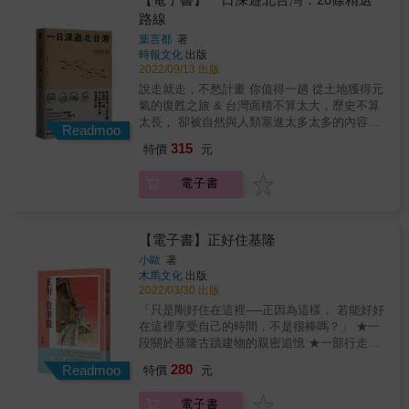
✕ 手繪街區——6大文化路徑，深度勾勒城市紋
石門・JINSHAN 金山・WANLI 萬里& & ３
紀錄下來，完成《探路台北&mdash;&mdash;
路線
理※ 插畫地圖 ✕ 場館連結——書衣即地圖，收
２ 開發一個能拍攝出水面如鏡子般反射倒影
大台北公路車深度旅行》一書。 本書介紹150
錄場館實用資訊，隨時出發※ 手寫筆記 ✕ 情感
葉言都
著
的景點。&mdash;&mdash;三芝田心子 ３４
條大小路線深入北北基桃地區＋10堂運動型單
紀錄——旅行散記小筆記，心得感受不留白
時報文化
出版
與柴犬一起在港口散步。&mdash;&mdash;麟
車入門必學課程，並附63張Google路線圖X難
2022/09/13 出版
山鼻木棧道 ６４ 歇腳片刻，仰望如流星般的
易度。深具豐富、實用、獨家資訊和含金量，
說走就走，不愁計畫 你值得一趟 從土地獲得元
飛機雲。&mdash;&mdash;金山雨石碑 ６６
當是車友人手一冊的騎乘聖經。 各界好評 還記
氣的復甦之旅 & 台灣面積不算太大，歷史不算
在臺灣最美麗的公車站眺望海景，駐足片刻。
得剛接觸單車時一竅不通，但卻充滿熱忱想好
太長， 卻被自然與人類塞進太多太多的內容。
&mdash;&mdash;跳石海景公車站牌 ７０ 見
好培養騎車的習慣，從選擇適合自己的車、了
Readmoo
是的，如果用一個詞來形容台灣，「多樣性」
證美麗的大自然藝術品&mdash;&mdash;女王
解裝備和各項單車相關知識，都是初學者必備
315
特價
元
當為首選。 這樣一個地方，值得我們通過旅遊
頭。&mdash;&mdash;野柳女王頭 Ⓒ
的路程，相信此書能夠帶給有興趣踏入單車運
來認識，通過深度旅遊來瞭解。 ──葉言都 &
KEELUNG 基隆 & ７５ 毫不在乎旁人的眼
動領域的人，更多方向及動力！
電子書
一日輕裝旅行，深入感受在地風情 & 充滿新意
光，大啃石花凍冰棒。&mdash;&mdash;和平
&mdash;&mdash;Claire C.｜運動物理治療師
的20條北、中台灣旅行路線，避開人擠人的熱
島地質公園 ７６ 在忘幽谷忘卻市中心的喧
騎單車是認識大台北最好的方法，如果你會騎
點，不群聚又有趣。 & 作者葉言都兼具小說家
囂。&mdash;&mdash;忘幽谷 ７８ 從潮境公
單車卻只騎河濱公園就太可惜了，讓這本書開
與歷史學者雙重身分，帶領我們探索各景點的
【電子書】正好住基隆
園眺望在雲隙光照射下的九份。
闊你的單車視野。&mdash;&mdash;Ken Lee｜
自然特色與人文內涵。淺顯扼要的解說讓旅行
&mdash;&mdash;潮境公園 ８３ 一邊游泳一
民視英語新聞主播 單車旅行重新打開感官，踏
小歐
著
更添知性，又不失輕鬆閒適。所精選的每條路
邊拍攝清澈見底的海中。&mdash;&mdash;基
木馬文化
出版
著舒適的迴轉速，把大台北從地理、歷史和人
線都是輕盈又豐富的旅程。 & 不管是喜歡觀察
2022/03/30 出版
隆市海興游泳協會 ９４ 努力尋找祕密基地般
文深入地了解一番。&mdash;&mdash;一輪｜
生態、地質的自然派，還是徜徉田園、泡泡溫
的地方。&mdash;&mdash;白米甕尖 &
YouTuber、一輪的運動日常elun_fitnesstw 老
「只是剛好住在這裡──正因為這樣， 若能好好
泉的浪漫派，或是認識古蹟與產業特色的知識
貓騎公路車探險大台北的描述，總能深刻的吸
在這裡享受自己的時間，不是很棒嗎？」 ★一
派，甚至是騎自行車或健行的運動派，都能從
引我，彷彿自己也到了那裡。那些既遠又近的
段關於基隆古蹟建物的親密追憶 ★一部行走生
本書發現合口味的好去處。 & 隨興中不失方
祕境，永遠會是我下一趟要安排的行程。
活、扎根鄉土的感悟札記 ──基隆人必讀，更推
280
向，悠閒中有歷史的視野，一場場心滿意足的
Readmoo
特價
元
&mdash;&mdash;宋政坤｜秀威資訊總經理 讀
薦給所有嚮往理想在地生活的人── ◆住在「基
小旅行就在這裡。 & 在這本書裡，你將發現──
通一卷書，騎行暢遊萬里路！
隆要塞司令官邸」是什麼感覺？ 前院的水池曾
〈丟丟銅仔〉歌中的火車山洞在何處 哪裡可以
電子書
&mdash;&mdash;邱振訓｜自由譯者 這是一本
經是泳池？來自前住民的第一手生活紀實！ ◆