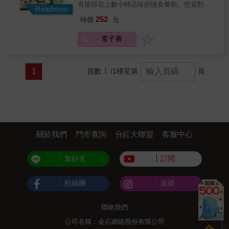
散步漫遊台南吧！ & 最後一天，當然不能錯過
有值得花上數小時品味的慢食餐館。想背對眾
散步台北的美好，精選16條各具特色的散步路
Readmoo
台北人的一日生活體驗！ 早晨的太極拳、大排
聲喧嘩，不必跋山涉水遠走天涯，生活周遭就
線。 這本書就像帶著好友出遊般，親切介紹最
252
特價
元
長龍的美味台式早餐到地標101的參觀都不能錯
隱藏著許多值得細細品味的慢活好店。本書介
愛的咖啡館、美食小吃、特色書店、雜貨舖，
過喔！ & 最後獻上日本插畫風格的街頭男子圖
紹120個具設計美感、躲在台北巷弄間的慢活小
還有充滿生活感的公園、寺廟、夜市、二手市
電子書
鑑，沒想到台灣的美男子還挺多的呢！（羞）
角落，包括美學展覽館、設計專門店、文創集
集，以及在地人的私房推薦。不僅是旅遊書，
還有可愛的伴手禮喔！將這些送禮自用兩相宜
散地、食尚慢餐館等。想當個有品味的台北人
更是因求學工作而定居台北的外地人，從陌生
的小物推薦給日本的朋友們吧～
不難，只要你願意偶爾放慢角步，慢慢體驗、
到熟悉，逐步愛上台北的心情筆記，記錄生活
用心感受，就能培養出屬於自己的好品味。品
1
頁數
1
/1
移至第
頁
在這城市的美好與荒謬，也呈現最真實的台北
味生活、悠閒過日子，就從此刻開始。
樣貌。出發吧，期待在路上相遇！ 1. 資深旅遊
記者嚴選：16條散步路線皆是半天或一天可以
遊走，精選每條路線沿途必逛的咖啡茶館、時
髦小店、雜貨舖、市集、風格書店、美味小
吃、庶民生活風景，台北要逛哪裡?就看這一
本。 2. 手繪地圖：本書分為城南、城北、城
關於我們
門市查詢
分紅大聯盟
客服中心
中、城西、城東5大區，每條路線最末頁附手繪
地圖，店家所在位置一目了然。 3. 散步路線：
規劃「最愛散步路線」，方便沒有時間規劃的
加好友
訂閱
讀者按圖索驥。讀者也可以根據自己需求規劃
路線。絕大多數路線起點都是捷運站，可搭捷
粉絲團
追蹤
運直達散步街區，隨時出發去小旅行。 4. 適合
讀者：在地人才知道的隱藏版美食、特色店
家，即使是台北人，也能從書中發現全新驚
聯絡我們
喜，也適合喜歡貼近在地生活旅遊情調的外國
遊客。並且附有店家地址、電話、營業時間等
公司名稱：金石網絡股份有限公司
實用資訊。