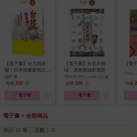
TOP
TOP
1
2
【電子書】台北我來
【電子書】台北大稻
【電
囉！日本插畫家初次海
埕，遇見舊城新風景
Coco、
外旅行
編輯
著
TRAVELER Luxe旅人誌 編
輯室
著
210
224
2
特價
元
特價
元
特價
電子書
電子書
電子書 > 全部商品
共計
18
筆， 頁數
1
/1