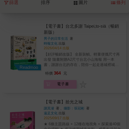
篩選
排序
圖片
條列
【電子書】台北多謝 Taipei,to-siā（暢銷
新版）
男子的日常生活
著
時報文化
出版
2026/04/14 出版
【好評暢銷改版】 全新裝幀。輕量便攜尺寸再
出發 隨書附贈A2尺寸台北小山海報 用一本
書，謝謝台北的存在，陪你一起走過城裡城
Readmoo
外。 咖啡店、餐廳、小吃、美術館、選物店
364
特價
元
&hellip;&hellip;超過50個精選據點，不一樣的台
北就在眼前。 音樂祭、爬山、花藝體驗、夜
電子書
市......6個在地日常旅行提案，完美詮釋旅行即
生活。 台北的美，台北的可愛，台北的意猶未
盡， 都在這本關於台北的旅行書，一覽無遺。
一幅幅動人的日常畫面，讓你忍不住想要一探
【電子書】拾光之城
究竟這座迷人的城。 從人、從生活的氣息、從
謝其濬
著 、
攝影：張冠彬
著
有溫度的場域，陪你一起感受台北。 藉著獨特
遠足文化
出版
的視角，溫情的筆觸，捕捉盆地裡外的風景，
2025/09/17 出版
組織成一本可以反覆咀嚼回味的台北現場。台
★ 6條主題路線 × 12種在地視角 × 探索逾40個
灣人，會重新認識這個總是創造驚喜的都會。