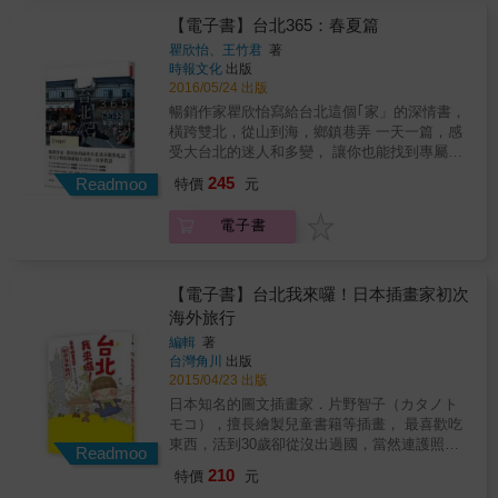
線圖 魚夫老師讓臺北的「文化層」再現。等不
大稻埕節慶同樂 從新春喜慶前最人氣年貨大
及展開文化之旅嗎？這本書，就是您的出發
【電子書】台北365：春夏篇
街，到8月的音樂煙火節，再到10月開始為期一
點！──文化部部長鄭麗君│專文推薦 走入日本
瞿欣怡、王竹君
著
個月的國際藝術節，以二○年代造型踩街遊行，
時代的臺北城 一八九五年臺灣割讓予日本，從
時報文化
出版
享受這片土地的絕代風華。 *跨越時空的藝文體
此，臺北成了一個和洋並存的城市：臺灣鐵道
2016/05/24 出版
驗 是咖啡館、雜貨舖還是書屋、烘焙教室？很
飯店、吾妻旅館、臺灣書店、菊元百貨、西門
暢銷作家瞿欣怡寫給台北這個｢家」的深情書，
難替這些有故事的美好空間下定義，那就大膽
紅樓、臺北高校等。歲月更迭，有些建築如今
橫跨雙北，從山到海，鄉鎮巷弄 一天一篇，感
走入，在新生的老房子裡尋覓自我。 *佐進光陰
還在，更多的建築，則因戰亂等種種原因而毀
受大台北的迷人和多變， 讓你也能找到專屬自
的滋味 迷戀老屋裡的咖啡與茶香，還有滿懷心
壞，或被拆毀。魚夫多方走訪，並參閱無數文
己的台北生活滋味。 & 本書特色 ￭以月分區
意的精緻料理，經過歲月醞釀的滋味，總是純
245
件資料與老照片，將有著歐洲街景般的老臺北
Readmoo
特價
元
分，結合大台北三月至八月種種繽紛的人文旅
粹動人。 *沉浸在雜貨時光 或許是刻印著往日
畫回來。 你在臺北生活，你去過臺北，但你可
遊指南。 ￭溶入作者個人角度及情感的旅遊書
風光的古物舊貨，或許是設計師嘔心瀝血的新
能忽略了身邊的故事。走在西門紅樓、喝一杯
電子書
寫，既有散文閱讀樂趣，又可隨身攜帶漫遊的
創小物，在老屋懷舊氛圍的加持下，雜貨迷來
酸梅湯，都有動人的故事。翻開這本書，重拾
雙重享受 ￭作者以在地人的敏銳，告訴讀者一
到這裡怎能不痴狂？ *品味百年老舖 時光流轉
臺北城的昔日風華。 書中每篇文章都有魚夫親
個「為什麼要在這一天到這個地方」的好理
仍屹立不搖的老舖，怎麼都得細細品賞，不僅
自拍攝與剪輯的影片（掃描書中各篇QR code
由，翻開本書，就像翻開台北的秘密日記一
能嚐到讓人留戀的百年滋味，還有那份更難得
【電子書】台北我來囉！日本插畫家初次
即可連結），閱讀文字之餘，還能身歷其境，
般。 & 不管你是在地人，或只是離鄉來台北打
的文化底蘊。
海外旅行
回憶老城舊事。
拼，聚集了超過600萬人口的雙北，已經成為許
編輯
著
多人的｢家」。對於台北這個「家」，我們都有
台灣角川
出版
種熟悉又陌生的感覺，一面享受著台北的閒適
2015/04/23 出版
與小確幸，也焦慮著台北的漸漸不如北京、上
日本知名的圖文插畫家．片野智子（カタノト
海。 就讓台北成為台北吧！ & 除了大都會習以
モコ），擅長繪製兒童書籍等插畫， 最喜歡吃
為常的摩天大樓天際線，除了熟知的一○一、鼎
東西，活到30歲卻從沒出過國，當然連護照都
泰豐與士林夜市，讓暢銷作家瞿欣怡帶著你，
Readmoo
還沒辦過！ 初次的海外旅行，居然要獨自踏上
在新與舊、山與海、人與物間，踏查台北，深
210
特價
元
前往台灣的旅程！ 雖然只會說YES跟
入巷弄，品嘗台北不一樣的日常與包容，與她