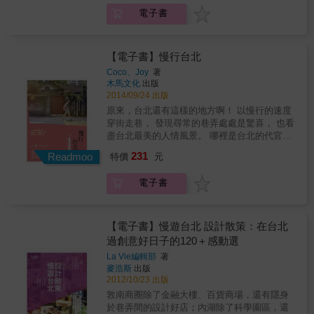
NO&hellip;但還是要勇敢前進！ 迫不及待大聲
眼中台北最珍貴之處。 & 春季。 在春光乍現卻
電子書
的說：「台北，我來囉！」 & 從搭飛機前就好
又陰雨綿綿的台北， 逛著巷弄間的小店，找尋
緊張，享用了第一道飛機餐後，安心落地後又
屬於你的邂逅。 這是繪製自己秘密地圖的好時
面臨另一個挑戰， 糊塗的我居然忘記先兌換台
機。 & 夏季。 盆地聚集的濕氣，如同散落各地
幣了！出國當然得用肢體動作來解決疑問！ 台
【電子書】慢行台北
的夜市； 蒸騰著活力、熱鬧，迸發著無窮的生
北的街頭好忙碌喔！這就是傳說中的摩托車瀑
命力， 出了城，馬上就有大海可以一躍而下，
Coco、Joy
著
布！？ 居然還有三貼&hellip;不！那是四貼
木馬文化
出版
清涼透頂。
嗎！？狗狗居然直接站在摩托車踏板上！？ &
2014/09/24 出版
從機場出發到達市區，一路上驚喜連連，終於
原來，台北還有這樣的地方啊！ 以慢行的速度
要和Taipei Walker編輯見面了！ 有個這麼強大
穿街走巷， 發現尋常的巷弄處處是驚喜， 也看
的地陪當靠山，我就什麼都不怕，衝衝衝啊～
盡台北最美的人情風景。 哪裡是台北的代官
熱情的台北就像是個濃縮的生活圈，上山下海
山、淺草？ 哪一條街像京都，幽靜緩慢？哪個
231
都能在一天之內通通到達， 還有方便又快速的
Readmoo
特價
元
街區保留最多老台北氣味？ 放慢腳步，你會重
捷運，在巷弄街道散步也好愜意， 好吃的東西
新愛上台北。 沿著紅磚牆、大片綠意與黑色屋
又這麼多～當然要體驗台灣特有的馬殺雞、乾
電子書
瓦的日式老屋優雅漫步，轉進下一條巷子，時
洗髮還要占卜命運一下才行， 喔～溫泉實在是
髦咖啡廳、講究的茶屋、漂亮的服裝店，永康
太棒了！夜市生活超精彩，這才是我心目中的
青田是台北最美的散步路線； 在中山雙連一
美食天堂阿～ 什麼！？居然到處都有日文標
帶，拜訪低調藏身小巷老公寓裡的個性小店，
【電子書】慢遊台北 設計散策：在台北
示？天啊也太方便了吧！ 要我自己一個人在台
採買感動你的好物件； 探索充滿生命力的東區
過創意好日子的120＋感動選
北玩也沒問題啦！ & 除了主要城市台北之外，
巷弄，在亮起紅燈籠的深夜食堂居酒屋感受越
被稱為文化之都的台南也是一定要去的啦！ 搭
La Vie編輯部
著
夜越美麗的都會活力； 保留百年風華的大稻
麥浩斯
出版
乘台灣新幹線高鐵獨自前往，欣賞了許多代表
埕，老屋變身現代風格的藝廊、Pub、雜貨舖，
2012/10/23 出版
台灣的文化遺產跟懷舊建築， 在小巷弄探險更
古老融合時尚，成為台北最有人氣的散步地
是驚險萬分，原來台南這麼熱&hellip;沁涼冰心
敦南商圈除了金融大樓、百貨商場，還有隱身
點。 兩位資深旅遊記者，在走遍世界各地之
的果汁根本就是救命恩人！ 稍作休息過後繼續
於巷弄間的設計好店；內湖除了科學園區，還
後，發現最愛的城市還是台北，決定聯手分享