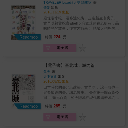
行程！」 文湖線》〉〉洗滌靈魂，赤子之心回
至捨不得離開這裡。 『 為 什 麼 需 要 這 本 書
合在地特色的DIY活動，讓孩子邊玩邊學不無
TRAVELER Luxe旅人誌 編輯室
著
歸〉大小朋友近郊踏青趣 淡水信義線》〉〉老
？ 』 重新發現台北的魅力 &rarr; 拿來練英文也
墨刻
出版
聊。
城新遊，藝史大匯合〉新舊台北城的校外教
2016/11/19 出版
不錯（誤） 從此變身台北達人 &rarr; 可能會被
學，邊學邊遊 松山新店線》〉〉食飲衣著，青
稱讚品味變好 掌握台北最秘密精彩的地方
廟埕嚐小吃、漫步迪化街、走進新生老房子、
青學子氣息〉青春期/後青春期巡禮 中和新蘆
&rarr; 喜歡的店也許會客滿（抱歉了） 外國朋
古早味雜貨挖寶&hellip;恣意迷路在老街巷，品
線》〉〉探看懷舊情，心誠則靈求籤問卜〉善
友來，再也不用當地陪！ &rarr; 相當適合拿來
味時光的故事，復古才時尚！ 體驗大稻埕的十
男信女，我拜故我在 板南線》〉〉文創世代，
做國民外交 『 怎 麼 個 挑 剔 法 ？』 綜合設
種方式： 1.慈聖宮廟埕嚐小吃 2.舊建築巡禮 3.
224
最潮最型！〉你的創意流行伸展台
Readmoo
特價
元
計、選品、氛圍、服務、環境、口碑等面向 有
品味永樂市場市井風情 4.老街聽故事 5.霞海城
自信帶著友人去的地方 考慮店家間的多元性與
隍廟拜月老 6.漫步迪化街 7.走進新生的老房子
電子書
個別獨特性 『 使 用 說 明 』 全書架構
8.古早味雜貨挖寶 9.復古才時尚 10.黃昏散步水
《GOOD EYE台北挑剔指南》內容分成兩大部
岸碼頭 走進43個老屋探險╳探索一九二○舊城
分： 第一部分為「店家分類介紹」與「各式主
故事╳plus散步地圖 大稻埕的範圍在捷運北門
題特輯」 第二部分為「12條推薦散步路線」 如
站到大橋頭站之間，西臨淡水河，往東到重慶
【電子書】臺北城．城內篇
果想找特定類型店家可以參考前半部分；需要
北路。這裡是台北初探西方文明的地方，曾經
魚夫
著
行程安排建議的，可以直接跳到後半部！ 線上
是全台最繁華熱鬧之地，是潮流文化的指標，
天下文化
出版
輔助工具 除了紙本外，團隊還製作了webapp，
大稻埕不僅商業熱絡，更是人文薈萃之地。百
2016/08/31 出版
收錄書中所有店家的基本資訊，只要點擊頁面
年過後，風華絕代的大稻埕看似沉寂，然而那
日本時代的臺北老建築、古早味， 說一段你一
上的地址欄就能直接連到該店的google maps位
份文化DNA卻保留了下來，美麗的古蹟建築蘊
定要知道的臺北城老故事。 臺灣第一間百貨公
置；12條散步路線也利用google maps做成線上
含深厚的生活文化，屬於現代青年的新創小舖
司──菊元百貨，如今隱藏在現代玻璃帷幕之
地圖，公開讓讀者存取，方便大家在旅途中查
也為這處舊城注入新概念，新舊撞擊，東西混
下； 美麗的撫臺街洋樓，則有一段令人心碎的
找位置，店家資訊若有變動也能即時更新，建
285
同，大稻埕的美麗一言難盡。 *街屋建築故事
Readmoo
特價
元
往事&hellip;&hellip; 這是你不知道的臺北老
議在旅途中充分使用這兩個工具。
辜家鹽館、陳天來故居、李春生紀念教堂、莊
城， 你每天走過，卻不知道身邊俯拾皆是的故
協發商店、新芳春行、葉厝、靜修女中&hellip;
電子書
事。 翻開本書，看見老臺北的美好往昔。 ※附
屋面小但其實別有洞天的大稻埕建築，或巴洛
日本時代手繪歐風街景拉頁圖、小旅行建議路
克或閩南式建築，似乎有道不盡的迷人故事。 *