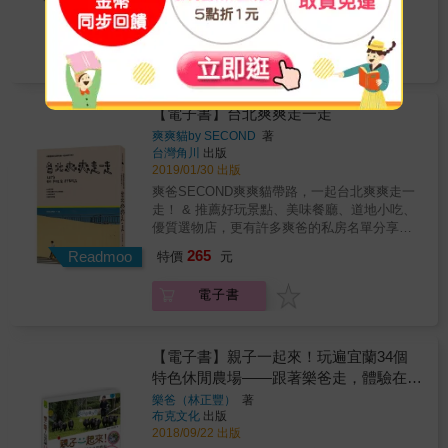
書店負責人、師大地理所 用單車旅行，去挖掘
可能。如今，小歐非常享受基隆源源不絕的
WebApp搭配旅行 12條旅遊路線 1趟無可取代
玩整天；櫻花林、末日祕境、探訪動物冒險
294
特價
元
不同歷史文化層面的台北山水城，讓人從不同
「好玩」，並寫成本書，與你分享她的舊家記
的回憶 帶你和你的外國朋友，重新認識台北這
去；親子探索館、海景步道，極北玩水趣；火
的角度漫遊城市。&mdash;&mdash;謝亞南
憶與漫步路線，以及在地生活「剛剛好」的幸
座混亂、有趣、創意與靈感迸發的城市！ 『 認
龍岩、魔鬼洗衣板，發掘豐富的海洋生態
電子書
YANA｜運動旅遊規劃師 這本書讓人有探騎、
福。 ✽作為一個基隆有名房子的前住民，及一
識 台 北，絕 對 要 挑 剔。 』 誠意嚴選300家
&hellip;大手牽小手一日、半日遊！ & ●趣味體
知騎、行騎、馳騎、樂騎的魅力。
個喜歡在基隆到處散步的人來說， 我經常被問
好店＋年度活動
驗大發現！ 最夯的小孩角色扮演、DIY手作，
&mdash;&mdash;華國玉｜聯合線上融媒體事
到在那棟房子裡生活的往事，還有基隆哪裡好
&mdash;&mdash;&mdash;&mdash;&mdash;&mda
化身迷你版列車長、小小郵差送信去、來場戲
業部副總監 &
玩， 我想不如就寫一本書，分享從小到大在基
藝術與文化、 設計與生活風格、食材與料理、
【電子書】台北爽爽走一走
偶掌中戲、虛擬銀行學理財、天文館宇宙探
隆這座城市裡直觀的生活感受。 ✽那棟房子在
音樂與酒精、住宿與放鬆 推薦12條新舊融合的
險；製作龍捲風、發射寶特瓶火箭，超寓教於
爽爽貓by SECOND
著
我們搬走之後，漸漸地老了， 我有空時會去看
散步路線
台灣角川
出版
樂！ & 番外篇：基隆、宜蘭大自然景點超推
看那棟房子，坐在一旁坡道的樓梯邊陪它一會
&mdash;&mdash;&mdash;&mdash;&mdash;&mda
2019/01/30 出版
薦！ 海科館、忘憂谷、海豹岩、忍者村、可愛
兒。&hellip;&hellip; 誰曉得呢，幾年後，房子
從城東、城西、城南、城北，規劃最具特色的
農場、螃蟹冒泡、黃金河道、動物牧場&hellip;
爽爸SECOND爽爽貓帶路，一起台北爽爽走一
又活回來了！ 這個過程很奇幻，改寫了我對世
主題旅遊＋吃喝玩樂地圖 收錄20篇深入台北生
轉換場景放電去。
走！ & 推薦好玩景點、美味餐廳、道地小吃、
事變化想像的動線。 ✽去遠方走路，很美好，
活的主題特輯
優質選物店，更有許多爽爸的私房名單分享！
充滿了好奇與新鮮； 在家鄉走路，更愜意，隨
&mdash;&mdash;&mdash;&mdash;&mdash;&mda
& #meowmeow walker#台北散步#說走就走旅
興推開門走起來，港、山、海、好咖啡、好食
265
台味食譜、音樂電影、藝術文學、社會運動、
Readmoo
特價
元
行#幸福感美食#大人風#IG打卡熱點#爽爸真心
物， 哪裡都不是很遠，走過的路就成為自己
LGBT現場、民俗活動&hellip;&hellip; 貼心架設
推薦#TOP6必吃美食#台南輕旅行#貓咪咖啡館
的，而我也終於和我生活的城市熟悉親密了。
WebApp，方便使用與資訊更新
電子書
& 吃美食是爽爸的日常，而且已到了如數家珍
&
&mdash;&mdash;&mdash;&mdash;&mdash;&mda
的境界，隨意詢問哪裡有好吃炸雞，他肯定眼
首創結合紙本＋線上旅行WebApp，再也不用動
睛冒出炙熱的火花熱情地敘述著各間炸雞的特
手輸入查詢店家INFO與地圖 全書充滿可愛的插
色！彷彿是一台美食伺服器，珍藏許多私房美
【電子書】親子一起來！玩遍宜蘭34個
畫與手繪地圖
食資料夾，日積月累蒐集著台北有哪些美味小
特色休閒農場——跟著樂爸走，體驗在地
&mdash;&mdash;&mdash;&mdash;&mdash;&mda
吃、哪間甜點很厲害、哪裡的滷肉飯美味的讓
生活
好看也好用的台北散步路線地圖12張＋超過100
樂爸（林正豐）
著
他吃得很感動、哪裡又有新開的咖啡館、哪裡
布克文化
出版
幅特色景點小插圖 全台北精美地圖＋裸背線裝
適合跟朋友相約午茶等各種吃喝玩樂情報；他
2018/09/22 出版
書設計
也經常騎著Youbike體驗說走就走的台北小旅