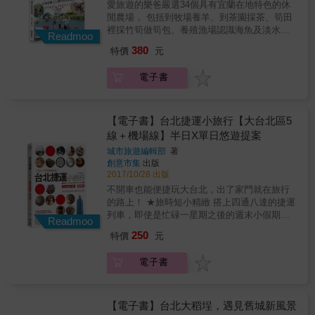
&mdash;&mdash;&mdash;&mdash;&mdash;&mda
愛旅遊的樂爸嚴選34個具有宜蘭在地特色的休
行，悠閒地逛展覽、訪文創，或選個舒服的咖
附贈台北市全區地圖，快速掌握重點旅遊區
閒農場， 包括到牧場養羊、到茶園採茶、筍田
啡館拿出筆電開始工作。他用生活體驗台北的
域，方便攜帶，一目瞭然！ 『 最 用 心 的 台
裡採竹筍做筍包、養殖漁場認識海魚及淡水魚
所有美好。 & 另外爽爸還貼心地收錄心中必推
Readmoo
北 風 格 旅 遊 書 ！ 』 《GOOD EYE 台北挑
的不同、 台灣水草有哪些、進入甲蟲世界
的TOP6美食、貓咪咖啡館以及台南輕旅行等內
380
特價
元
剔指南》是由一群在台灣創意產業工作的夥伴
&hellip;&hellip;等等。 除了陪著孩子體驗農村
容！如此豐富的內容，將透過本書無私地分
合力執行的出版計畫，我們的目標是在全球書
文化外，透過DIY做中學， 將台灣農村的在地
享，讓無論是住在台北或是來台北觀光的人，
電子書
店的書架上，放上一本台灣人親自企劃、挑
性格融入孩子生活血液中， 培養樂觀開朗的精
都可跟著爽爸按圖索驥體驗這些不容錯過的美
選、撰寫，如朋友般有趣的中英文風格旅遊
神、學習從小事中發掘樂趣、珍惜得來不易的
食、景點，一起在台北散散步，感受在台北旅
書！ 本書共分成兩大部份，第一部分包山包
食物、從古人智慧中激發創意。 ●前進宜蘭北
行的美好時光！
海，分門別類挑出300家好店，涵蓋5大類：
部及市區精緻休閒 樂爸帶頭》》大手拉小手，
【電子書】台北捷運小旅行【大台北區5
「藝術與文化」、「設計與生活風格」、「食
一起控窯、放天燈、摘南瓜、秧桶船、划竹
線＋機場線】半日X單日悠遊提案
材與料理」、「音樂與酒精」、「住宿與放
筏、乳液DIY、自製蜜餞、推石磨、磨米漿、撿
城市旅遊編輯部
著
鬆」，每個分類下會介紹 6家店／空間，包含
鴨蛋&hellip;&hellip; ●深入宜蘭西部山區田野樂
創意市集
出版
訪問、專文和食譜等有趣實用的特輯，那些放
趣 樂爸領軍》》來去鄉下住一晚，體驗採竹
2017/10/28 出版
不下但難以割捨的店家，則全部收入搭配紙本
筍、竹筒飯、包黃金粽及菜包、自製葉子哨
不開車也能便捷玩大台北，出了家門就在旅行
使用的ＷebApp裡，希望幫助讀者更了解台北
子、生態瓶、探訪甲蟲、香精DIY、擠餵羊
的路上！ ★旅時短小精緻 搭上四通八達的捷運
和台灣文化 。 第二部分則提供12條不用動腦也
&hellip;&hellip; ●體驗宜蘭中南部創意玩法 樂
列車，即使是忙碌一星期之後的週末小假期，
能跟著走的旅遊路線，從台北城東、城西、城
爸嚴選》》一日農夫秀創意，大玩採葱、洗
Readmoo
旅行也能說走就走 ★旅伴多寡不受限 無論是單
南、城北分別抓出12條各具特色的散步路線，
葱、趕豬餵雞鴨、摸蛤、撈魚蝦、餵鹿、做木
250
特價
元
身/情侶/好朋友/親子家庭/揪團出遊，各站停靠
跟著手繪地圖探索台北，吃喝玩樂都幫你想透
工、採製茶葉、自製茶葉冰淇淋及麻糬、龍鬍
交通工具全天候供應 ★旅程百玩不膩 5條捷運
透，沒有比這更貼心又有風格的旅遊路線了。
糖DIY、煎銅鑼燒&hellip;&hellip; ＜重點訴求＞
電子書
路線劃分5大旅遊特色，實地網羅各站景點、店
『 你 老 覺 得 台 北 被 低 估 了 嗎 ？ 』 台北
◎漂亮的圖文介紹，詳細介紹宜蘭最具特色的
家，讓初認識台北/再一次認識台北的你，自由
是個被低估的城市， 它也許第一眼沒有東京細
34個休閒農場。 ◎依區域畫分，讓你可以輕鬆
穿梭城市和近郊之間，體驗最台北風格的旅行
緻， 曼谷那般熱鬧， 也無上海的繁華， 但只
安排暢遊宜蘭多家休閒農場特色！ ◎跟著在地
航線 「坐上一條捷運線，充實半日/單日的旅遊
【電子書】台北大稻埕，遇見舊城新風景
要相處久了， 你就能切實地體會台北的好， 甚
人一起吃喝在地健康又美味的手作料理。 ◎結