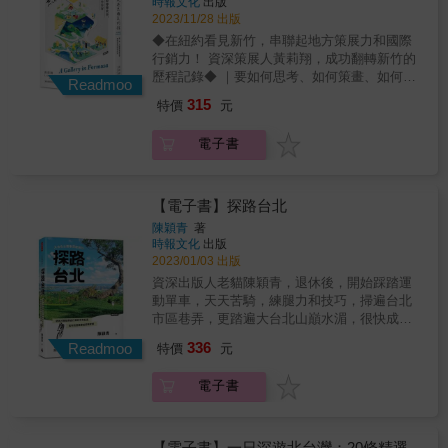
時報文化
出版
藝文化如何融入在地生活。 ▍藝文廊帶的活力
的海岸線，涵蓋五股、八里、淡水、三芝、石
2023/11/28 出版
▍導覽桃園市立美術館及其周邊，探索機捷沿
門、金山、萬里以及基隆，面向大海的皇冠海
線新潮文化場域與創意聚落。 ▍從眷村記憶到
◆在紐約看見新竹，串聯起地方策展力和國際
岸，被稱為「戴在臺灣頭頂上的皇冠」。 &
創意基地 ▍深入馬祖新村、太武新村、憲光二
行銷力！ 資深策展人黃莉翔，成功翻轉新竹的
「皇冠海岸」從船舶起訖的海上玄關口
村等眷村文化場域，記錄舊日記憶如何以創意
歷程記錄◆ ｜要如何思考、如何策畫、如何行
&mdash;&mdash;基隆港開始，到當日就能來
Readmoo
再生之姿重新發光。 ▍見證文學之城誕生 ▍從
動，才能將地方觀光帶向國際？ 以突破空間與
回輕鬆體驗登山樂趣的觀音山，以及最北端的
315
特價
元
桃園文學館與鍾肇政文學生活園區，到多間桃
時間的「地方策展力」，將文化政策落實為貼
富貴角燈塔，和以春季風情畫美景著稱的老梅
園在地獨立書店精彩發光，打造閱讀城市的風
近生活的一道風景， 《走進無牆美術館》正是
石槽等，擁有臺灣代表性景觀的北海岸地區，
電子書
貌。 ▍聚落文化新亮點 ▍走訪土地公文化館、
最經典迷人的示範｜ 〈新竹與世界交往_全新
總吸引來自世界各地的人們前來造訪。立下要
八塊厝民俗藝術村等地，展現閩南、客家、原
增訂版〉 2017年12月，《走進無牆美術館》完
「向全世界傳達臺灣的美」的心願，臺日友好
住民、新住民與馬祖人在桃園的文化共融和在
整記錄了如何運用「地方策展力」將新竹推向
攝影作家小林賢伍，深度親訪、體驗，獲得滿
地實踐。走讀桃園風景 體驗多元文化交織城市
國際：從平地到1800公尺上帝的植物園，將新
【電子書】探路台北
滿的感動，並以「在皇冠海岸要做的９９件
樣貌從眷村故事、客家文化、原住民節慶到新
竹變身為三層樓的無牆美術館，翻轉新竹觀光
事」為題，拍攝記錄下臺灣的皇冠之美。 & 跟
陳穎青
著
住民生活風貌，塑造桃園的人文深度。本書融
命運的神奇之作。 在成功讓新竹走向國際觀光
時報文化
出版
著小林賢伍暢遊『皇冠海岸』要做的９９件事
合報導文學筆法與文化旅遊視角，帶領讀者以
的舞台後，國際策展人暨跨界作家黃莉翔更在
2023/01/03 出版
～ & Ⓐ TAMSUI 淡水・BALI 八里・WUGU 五
「常民視角」走讀桃園，探索這座城市豐富且
往後的紐約經驗中，不只看見新竹、更看見台
股 & ０２ 在盛開的櫻花下賞景怡情。
資深出版人老貓陳穎青，退休後，開始踩踏運
充滿生命力的多元文化風貌，閱讀本書見證桃
灣有更多與世界連結的可能：台灣，是一座被
&mdash;&mdash;淡水無極天元宮 ０６ 和家
動單車，天天苦騎，練腿力和技巧，掃遍台北
園如何以開放與包容串起不同族群，共譜出一
海洋圍繞的無牆美術館，因為無牆，所以創意
人一起造訪淡水的齊柏林空間，去向齊柏林導
市區巷弄，更踏遍大台北山巔水湄，很快成為
座共融共好的城市。全書透過在地文化實踐者
無限。 台灣正積極走向全世界，《走進無牆美
演致意。&mdash;&mdash;齊柏林空間 １５
單車高手。並且於臉書成立「周周來騎車：單
視角探訪城區、博物館、藝文場館與信仰空
336
術館》連結紐約的忠實紀錄， 證明唯有突破空
Readmoo
特價
元
被莊嚴宏偉的千手觀音像所震撼。
車、自行車、公路車老手與新手的社團」協助
間，結合實用旅遊資訊與地圖路線建議，讓文
間與時間的「地方策展力」，才是成功推銷地
&mdash;&mdash;千手千眼觀世音菩薩聖像 １
新手車友愛上單車，迄今吸引了2500名以上同
化閱讀與深度旅行主題完美結合。【全書5大特
方的關鍵之鑰。 &
電子書
７ 大口咬下日本超流行的巨大帶骨漫畫肉。
好粉絲。 踩踏單車的同時，老貓學歷史的專
色】※ 城市記憶 ✕ 文化導覽——翻開書頁，走
&mdash;&mdash;將捷金鬱金香酒店 ２３ 與
業，帶領車友探訪各地景點時，同時解說導
進桃園的時光軌跡※ 在地視角 ✕ 實地訪談——
狗狗一起克服登山的疲憊。&mdash;&mdash;
覽，儼然是大台北文史景點的百科全書。並歷
12種視角，領你聽見桃園的心跳聲※ 主題路線
觀音山硬漢嶺 & Ⓑ SANZHI 三芝・SHIMEN
時三年，將這些路線與景點的人文故事，逐一
【電子書】一日深遊北台灣：20條精選