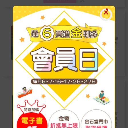
看到台灣最完整保存的日本時代神社 台灣最早
兼具感性和理性、常識與知識，值得細細品味
用走路認識一個地方，走過的路就成為自己
的蓬萊米田就在陽明山上 桃園的埤塘和水圳竟
的書！&mdash;&mdash;徐正能｜雲豹自行車
的； 從日本四國到台灣基隆，以步伐安頓身心
能串連成優美的悠遊路線 關西和鹹菜有什麼關
品牌創辦人、台灣樂活自行車協會理事長 跨上
的人生體悟。 ◆初訪基隆的must walk！5公里
【電子書】大台北親子遊
係 過去苑裡的女性地位較高，為何關鍵是「藺
單車，穿梭在大台北實境博物館，了解當地的
輕散策，7+2條在地推薦路線， 悠緩走進基隆
可大王
著
草」 亞洲第一口油井，竟然在苗栗 還有更多有
人文、水文、地理、風土、典故；每週六還有
有山有海的美好日常～ 「不只是剛好住在這裡
創意市集
出版
趣的景點與知識 ──那些地方原來這麼有意思！
創辦人兼館長親自導覽，每條路線就是一個大
而已， 還要好好地享受在這裡生活。現在的我
2020/12/31 出版
& 本書特色 & ○ 由葉言都老師帶路，體驗豐富
展場，沒有比這更愜意的了！
是這樣想的。」 ──「基隆要塞司令官邸」前住
玩的和別人不一樣！大人小孩都說讚的50條遊
的人文知性之旅。 ○ 著重介紹較少人知道且別
&mdash;&mdash;周昕顥｜數據分析新創公司
民對基隆的告白 位於台灣頭的基隆，有山的守
樂路線馬上出發！ & ●從台北開始，一路向外
具特色的地方，略過大眾已熟知的熱門去處。
研發處長 這不是普通的單車書，甚至也不是普
護、海的滋養，也有多元歷史留下的獨特文
拓展，東北角、北海岸、淡水、八里、三峽、
○ 每條路線都是作者多次親自走訪之後寫成，
通的鄉土教材；本書介紹的大台北是另一種層
化，地處邊緣卻自成一格。 基隆人小歐，自幼
新店、烏來、金山、萬里&hellip;一定要帶小孩
收錄最精華的旅遊景點。 ○ 插畫家郭正宏手繪
次，一種搞懂這塊土地跟這個時代的連結的寫
252
生長於面海的一棟日式老建築中，一切只覺理
Readmoo
特價
元
去玩的高CP值景點完整收錄！ ●藝術森林、文
60幅地景插畫，當地風貌躍然紙上。 ○ 考量交
作。讓我們從時代的軌跡理解當下的現實。充
所當然，不以為意；長大搬離後，才益發意識
創園區、科學世界、親子公園、共融遊戲場、
通、氣候、地形等因素，給予貼心的旅遊建
滿了醍醐灌頂的感覺。&mdash;&mdash;高嘉
到這棟「基隆要塞司令官邸」的非比尋常。原
電子書
探索樂園、自然步道、玩水秘境、角色扮演、
議。 &
鴻｜彩光療者 用騎乘認識城市的感覺很棒，並
本她和不少基隆人一樣，有著「很會去台北」
DIY體驗&hellip;保證玩瘋超豐富主題應有盡
且一舉數得，不光只是騎乘而已。 騎乘自己精
的「邊緣症候群」；直到經歷開啟她人生新章
有！ ●旅遊資訊、最佳路線、交通指南，
心規畫的路線，更是搖滾。規畫單車騎乘路
的「四國遍路」後，小歐才踏出與故鄉重新連
QRCODE、google map全掌握，貼心爸媽出遊
【電子書】GOOD EYE台北挑剔指南
線，其實是件吃力不討好的事，謝謝老貓這種
結的第一步。 透過走路，她和基隆共享時間，
更輕鬆！ & 大台北親子玩樂地圖攻略，美好休
【全新改版】（中英雙語）
「享受自己的光，並分享給別人的人」。
一步步內化這塊生活版圖的風土，也因此發
日跟著玩就對了！ ●意想不到的好玩！ 圓山綠
&mdash;&mdash;郭小詩｜單車愛好者 原來在
現：基隆原本就很適合散步──山海之間，有許
郭佩怜等
著
洲森林、萬華共融遊戲場、天母棒球樂園、中
台北騎車可以到海邊到山上看古蹟訪歷史，我
時報文化
出版
多約五公里、九十分鐘內可走訪的美好風景組
和超長滾輪滑梯、大台北最強親子公園、汐止
2020/03/10 出版
會帶著這本書，按圖索驥，單車探訪大台北。
合與變化！ 當小歐和故鄉的關係逐漸從疏離走
玩水祕境、新店仙氣美景、烏來絕美瀑布步
&mdash;&mdash;野島剛｜資深媒體人、作家
向親密，奇幻的事同時發生了：已經老壞的舊
暢銷萬本、再刷不斷的台北中英文風格旅遊書
道、北海岸最美亮點&hellip;必玩好點全蒐羅！
老貓教人出版時字字珠璣，教人騎車時也是。
家「基隆要塞司令官邸」，居然得以重生，再
《GOOD EYE 台北挑剔指南》 全新改版，掌
& ●完美行程這樣排！ 看恐龍逛金庫，浮誇博
&mdash;&mdash;張正｜燦爛時光東南亞主題
現基隆！她因此深感這塊土地上人與物的無限
握台北最新資訊 300家優質好店 5大類旅遊資訊
物館大集合；森林、親水、濕地各系親子公園
Readmoo