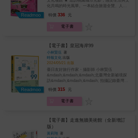
文化場館 ★ 造訪桃園城市光影，感受生活與文
異鄉人，會愛上這座處處都值得玩味的城市。
化共鳴的時光風華。一本結合旅遊全覽、人文
距離初版上市的時間，我們一起翻過疫情的高
底蘊、城市文化觀察☆ 書衣收錄【6條主題路
336
峰，迎來開放的新世界，台北這座城也悄悄地
Readmoo
特價
元
線插畫地圖】☆ 書衣即地圖，即刻出發探索！
蛻變，有點店家選擇暫時休息，有些店家搬
從老城時光到眷村記憶，從木藝匠心到文學書
遷，於是男子們重新上路，悉心整理這些心頭
電子書
香，桃園的文化風景豐富而多元。精心規劃的6
好，增減刪補，完成了「台北多謝2.0」。 男子
條主題路線都有專屬插畫地圖，無需額外準
們試著從他們生長的起點-台北，用他們的眼
備，感受桃園最真實的溫度。不僅走訪主題路
光，分享台北，用台北的美，向世界發聲。這
線，你還可以從書中挑選我們額外推薦的【同
【電子書】皇冠海岸99
是一本無論國籍、年齡、性別都能隨意地翻閱
場加映】景點，打造專屬自己的桃園文化探索
小林賢伍
著
的旅遊書，會在書裡找到自己期待的去處，或
之旅，讓每一步都成為收藏城市記憶的美好時
時報文化
出版
是感動的生活畫面，因為這些，都來自台北這
光！【關於本書】伴隨著12種在地視角，走進
2024/05/21 出版
座美麗的城市。 【本書特色】 》以大量的城市
桃園最有溫度的角落，從桃園老城的百年街
臺日友好旅行作家・攝影師 小林賢伍
風景畫面構成，輔以親身推薦的介紹文字，包
廓、到大溪木藝的匠人精神，從眷村記憶的光
&mdash;&mdash;&mdash;北臺灣全新祕境探
括店家景點基本情報，以區域分類，讓旅人可
陰故事、到文學桃園的書香滿城，從美術館群
訪&mdash;&mdash;&mdash; 拍攝記錄臺灣的
以隨著書中的安排，提前預習台北不同區域的
的藝文脈動、到土地公與虎爺的信仰，6條主題
『皇冠』之美 & 【臺日雙語．臺灣的皇冠
魅力。 》以畫面為主要素構成的旅遊書，不分
315
路線，帶你發現桃園最迷人的文化風景。6大主
Readmoo
特價
元
&mdash;&mdash;北海岸攝影旅遊書】 & 『祕
國籍都能直接明快地感受到全書想要傳達的意
題 深描在地文化如何演繹精彩！穿越老街與新
境&times;１０』 『住宿設施&times;２』 『美
象和訊息，內文也以中英雙語呈現，讓更多外
城的縫隙，桃園的記憶在巷弄間低語，一步一
電子書
食&times;２８』 『上山下海&times;３』 『北
籍旅人方便使用。 》改版將開本縮小成方便旅
步拾起文化的溫度與歲月的風景。這不只是一
海岸風景&times;４３』 『祕境・無名風景
行攜帶的尺寸，不會成為隨身行囊的負擔，隨
本旅遊書，更是一次收藏溫柔深刻的城市文化
&times;１０』 『空拍攝影&times;３』 & 淡水‧
時查找，馬上出發，就是一場愉快的冒險。
漫遊時光。 ▍老城時光的印記 ▍聚焦桃園與中
八里‧五股‧三芝‧石門‧金山‧萬里‧基隆
【電子書】走進無牆美術館（全新增訂
壢老城區，展現城市歷史層疊下的人文風采。
&mdash;&mdash;北海岸絕美景點推薦９９
版）
▍慶典文化與生活融合 ▍以大溪木藝生態博物
&mdash;&mdash; & 北海岸，我在臺灣的青春
館與「大溪大禧」為核心，閱讀地方節慶與木
黃莉翔
著
生活中，不可或缺的一頁。 & 橫跨臺灣新北市