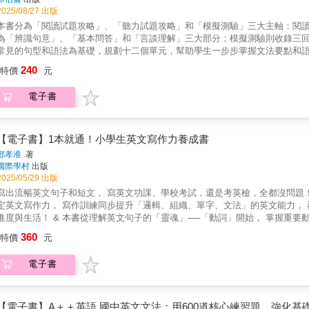
2025/08/27 出版
本書分為「閱讀試題攻略」、「聽力試題攻略」和「模擬測驗」三大主軸：閱
為「辨識句意」、「基本問答」和「言談理解」三大部分；模擬測驗則收錄三回
常見的句型和語法為基礎，規劃十二個單元，幫助學生一步步掌握文法要點和
個單元，強化學生的段落理解和訊息整合能力。每個單元皆以自我檢測、應考
240
特價
元
答實力。 & 「聽力試題攻略」的「辨識句意」涵蓋五個單元，幫助學生透過
元，統整日常溝通中常見的提問和應答邏輯。「言談理解」設計三個單元，聚
電子書
試題攻略的各單元同樣包含自我檢測、應考重點和單元練習等三大元素，另搭配
題實力。 & 「模擬測驗」提供三回完整模擬測驗，依據會考英語閱讀和聽力
在正式測驗前進行全方位實戰演練。 & 本書以題感培養 &times; 策略訓練 &
生的語言實力和應試信心，循序漸進帶領他們從字詞和句構的精準運用，到段
【電子書】1本就通！小學生英文寫作力養成書
鄭孝准
著
國際學村
出版
2025/05/29 出版
寫出流暢英文句子和短文， 寫英文功課、學校考試，還是考英檢，全都沒問題！ &
定英文寫作力， 寫作訓練同步提升「邏輯、組織、單字、文法」的英文能力，
進度與生活！ & 本書從理解英文句子的「靈魂」──「動詞」開始， 掌握重要動
類， 實際運用單字、句型、文法、慣用表達寫出通順有邏輯的英文句子與文章，
360
特價
元
試， 無論什麼題目，都能順利解決「要寫什麼內容」和「該如何寫」的問題！ 
在生活中保持寫英文的習慣， 本書提供貼近日常生活的各種主題， 從單字開
電子書
日輕鬆練，還是利用寒暑假集中練習，都能自然而然提升孩子的英文寫作能力
須用英文寫句子或文章的時候，如果沒有從小養成隨手便可寫出英文句子或短
重、寫不出來，因為「不知道要寫什麼」，而且也「不知道要怎麼寫」。 想
天花一點時間動筆親手寫英文，無論寫的是單字、句子還是短文，只要開始寫
【電子書】A＋＋英語 國中英文文法：用600道核心練習題，強化