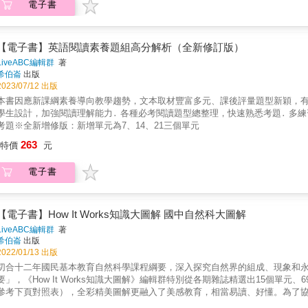
電子書
【電子書】英語閱讀素養題組高分解析（全新修訂版）
LiveABC編輯群
著
希伯崙
出版
2023/07/12 出版
本書因應新課綱素養導向教學趨勢，文本取材豐富多元、課後評量題型新穎，有
學生設計，加強閱讀理解能力․ 各種必考閱讀題型總整理，快速熟悉考題․ 多
考題※全新增修版：新增單元為7、14、21三個單元
263
特價
元
電子書
【電子書】How It Works知識大圖解 國中自然科大圖解
LiveABC編輯群
著
希伯崙
出版
2022/01/13 出版
切合十二年國民基本教育自然科學課程綱要，深入探究自然界的組成、現象和
要」，《How It Works知識大圖解》編輯群特別從各期雜誌精選出15個單
參考下頁對照表），全彩精美圖解更融入了美感教育，相當易讀、好懂。為了協
命的特性──一窺生命的構成單位「細胞」，探究其特殊的構造和功能‧生物體的