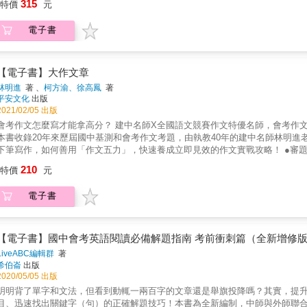
315
特價
元
內的運輸與防禦──細究血液循環系統、免疫系統等的運作機制‧生物體的協調作
傳──深入探索基因、DNA、基改植物和複製生物的奧妙之處‧生物與生態系─
電子書
境──解析氣候變遷、懸浮微粒和外來物種所帶來的衝擊‧元素與化合物──解讀
關於重力的25項迷思‧大地──探討岩石、礦物的特性，見識地質作用對地貌帶
的成因和震度‧太空與地球──綜觀地球所在的太陽系，分析日、月食的發生原因
多變的天氣──從大氣層、風向、雲朵到天氣預報，理解天氣的變化多端之處‧
【電子書】大作文章
展現在，就翻開《國中自然科大圖解》，與我們一同展開這趟豐富有趣的自然
林明進
著 、
柯方渝、徐高鳳
著
平安文化
出版
2021/02/05 出版
考作文怎麼寫才能拿高分？ 建中名師X全國語文競賽作文特優名師，會考作文實戰攻略！ 20篇歷屆作文考題詳解，建立寫作信心，考前必讀！
本書收錄20年來歷屆國中基測和會考作文考題，由執教40年的建中名師林明
下筆寫作，如何善用「作文五力」，快速養成立即見效的作文實戰攻略！ ●審題力：圈畫「重點提示」以及「關鍵字詞」，鮮活地引導多元思考的
力：從不同角度去立意取材、凝鍊思維，聚焦題目所涉及的感受、看法。 ●取材力：就「親身經驗」和「周遭觀察」，選擇熟悉、深
210
特價
元
且新穎的素材。 ●組織力：清楚拆解段落架構並且敘寫成故事情節，再進一步組織成完整文章。 ●修飾力：用「場景法」、「映襯法」等方法
飾文章，產生細膩生動的感染力。 書中除針對考題抽絲剝繭，為你畫出需要注意的重點，並提供「除雷小幫手」指出寫作時容易犯的錯誤，掃
電子書
除作文盲點，更有老師們親自撰寫的精采範文、錦囊妙句，讓大家可以輕鬆理
變化多端的考題，寫出滿分好作文！
【電子書】國中會考英語閱讀必備解題指南 考前衝刺篇（全新增修
LiveABC編輯群
著
希伯崙
出版
2020/05/05 出版
明明背了單字和文法，但看到動輒一兩百字的文章還是舉旗投降嗎？其實，提
目、迅速找出關鍵字（句）的正確解題技巧！本書為全新編制，中師與外師聯