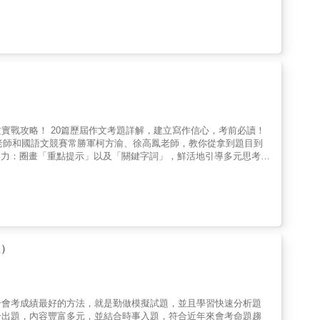
用與恆定性──瞭解神經系統、五感和呼吸作用的重要性‧生殖與遺
─一探動物界、植物界、菌物界與活化石，並造訪各式棲地‧人類與環
週期表、認識不可或缺的元素，並剖析原子的結構‧力與運動──釐清
來的影響‧地球的構造──辨別地球內部的主要分層，剖析火山、地震
和種類‧電與磁──揭開磁力和磁場的奧祕，探索電磁感應及其應用‧
能源科技──一覽再生與非再生能源、多元的發電方式，以及未來的發
科學之旅，從中獲得更多新知，培養研究科學的興趣與熱情。
進老師和國語文競賽常勝軍柯方渝、徐高鳳老師，教你從拿到題目到
解作文訣竅。只要跟著老師們按部就班地練習，就能充滿自信地迎戰
版）
升會考成績最好的方法，就是勤做模擬試題，並且學習快速分析題
合出題，內容豐富多元，並結合時事入題，符合近年來會考命題趨