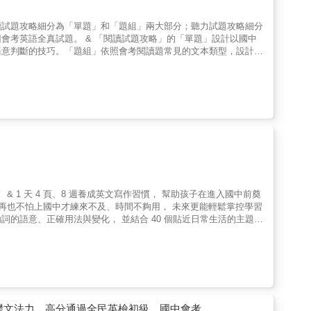
讀試題攻略細分為「單題」和「題組」兩大部分；聽力試題攻略細分
會考英語全真試題。 & 「閱讀試題攻略」的「單題」設計以國中
語意判斷的技巧。「題組」依照會考閱讀題常見的文本類型，設計九
重點和單元練習為組成元素，讓學生在反覆實作中深化語言知識和應
圖片對應語句細節，培養語意辨識能力。「基本問答」包含四個單
焦於生活情境對話和簡短敘述的理解，強調整體語意的掌握度。聽力
MP3音檔，逐步引導學生掌握聽力關鍵技巧，提升訊息梳理和答
試題的結構與出題邏輯來設計，引導學生熟悉作答節奏和題型分布，
times; 應考實戰為企劃核心，透過清楚的架構和實用的題材，累積學
落重點和文本邏輯的整合分析，穩紮穩打邁向高分。
 1 天 4 頁、8 週養成英文寫作習慣， 幫助孩子在進入國中前奠
 再也不怕上國中才練來不及、時間不夠用， 未來更能輕鬆掌控學習
詞的語意、正確用法與變化， 並結合 40 個貼近日常生活的主題分
 學會正確寫作方法！ & 不管是英文功課、考英檢，還是升學考
讓你在有限時間裡寫出高分作文！ & 想要培養英文寫作能力，便要
始漸進式引導學習，減低對練習寫英文句子的反感與壓力， 無論是平
！ & 無論是平日寫學校作業，還是準備升學考試，都會遇到必
文的習慣，那麼未來一旦碰到必須要寫的場合，就必定會覺得困難重
要擁有優秀的英文寫作能力，最好的方法不是硬背範文，而是一
，就能漸漸抓住寫英文的手感和語感，培養出無論什麼主題或體裁都
基礎文法力，高分通過全民英檢初級、國中會考