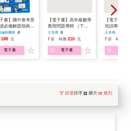
子書】國中會考英
【電子書】高年級數學
【電子書】資
讀必備解題指南
應用問題專輯 （下
培訓專輯＜四
衝刺篇（全新擴編
冊）
崙編輯團隊
著
王登傳
著
王登傳、劉臻文
188
210
17
元
7
折
特價
元
7
折
特價
電子書
電子書
電子書
篩選
排序
圖片
條列