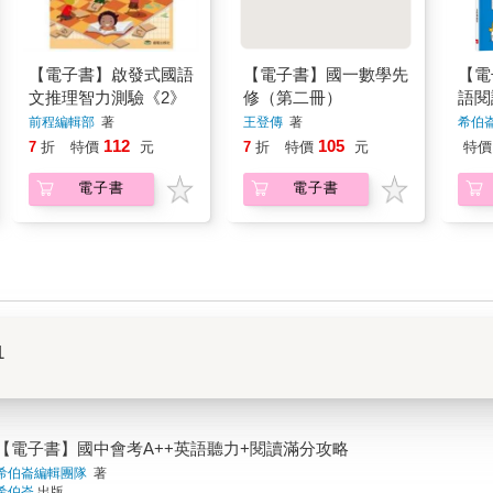
【電子書】啟發式國語
【電子書】國一數學先
【電
文推理智力測驗《2》
修（第二冊）
語閱
考前
前程編輯部
著
王登傳
著
希伯
版）
112
105
7
折
特價
元
7
折
特價
元
特價
電子書
電子書
1
【電子書】國中會考A++英語聽力+閱讀滿分攻略
希伯崙編輯團隊
著
希伯崙
出版