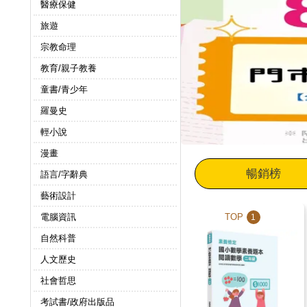
醫療保健
旅遊
宗教命理
教育/親子教養
童書/青少年
羅曼史
輕小說
漫畫
暢銷榜
語言/字辭典
藝術設計
TOP
電腦資訊
1
自然科普
人文歷史
社會哲思
考試書/政府出版品