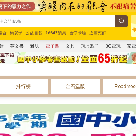
圭吾
楊双子
公益書包
16647續集
吉伊卡哇
通靈藥師
路邊攤新作
馬斯克
玩具總動員5
超慢跑
館
英文書
雜誌
電子書
文具
玩具親子
3C電玩
家
排行榜
金石堂版
Readmo