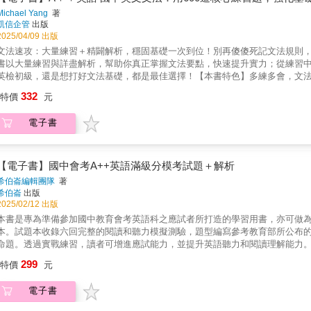
能寫的能力。 本書所採用的主題，範圍廣泛且貼近孩子的日常生活，結合最
Michael Yang
著
&rarr; 句型 &rarr; 造句 &rarr; 串聯 &rarr; 短文」的設計，讓
凱信企管
出版
思路及範文，先引導、後實際動手寫，讓孩子養成英文寫作必備的單字力、文法
2025/04/09 出版
頁，只要 8 週就能養成英文寫作的習慣，小小習慣造就巨大改變！無論是日
文法速攻：大量練習＋精闢解析，穩固基礎一次到位！別再傻傻死記文法規則，跟
效提升英文寫作力！ & ◇ 四步驟漸進式引導英文寫作練習，減少學習壓力，奠基更
書以大量練習與詳盡解析，幫助你真正掌握文法要點，快速提升實力；從練習
心動詞字義、形態變化及用法，學會用法才能寫出正確句子。 Step 2 看看
英檢初級，還是想打好文法基礎，都是最佳選擇！【本書特色】多練多會，文
字的實際運用方法，並補充更多主題相關單字、片語及慣用表達方式。 Step 
練，深化記憶。◎詳細解析—破解難點，強化實力。★適用對象•國中會考欲拿A
332
的字詞，寫出一篇新的短文，加深實際運用單字、句型、文法及慣用語的感覺。 S
特價
元
學習者•欲完全掌握基礎文法鞏固實力者•中學生家長，引導孩子學習／共讀【
思路及句型表達，寫出一篇符合主題的短文。 & ◇ 貼近日常生活的主題，
怕生字阻礙學習；學習一點都不費力！怕單字量不夠的學習者don’t worry
出發，讓孩子學會觀察日常生活中的方方面面，流暢用英文寫出自己想說的話
電子書
態，不再被艱深詞彙絆住。▍有系統的梳理文法「我連最基礎的文法概念都一
「要寫什麼內容」的難題！ & ◇ 詳細說明做為英文句子核心的各種動詞，
字、清楚的表格及豐富的例句，完整說明重點概念，即使是初階學習者，都能輕
核心動詞語意與用法，並透過「1 分鐘小教室」專欄補充更多寶貴的相關資訊
目是為了學文法！打破傳統學習方式，一邊做題目，一邊學文法。設計600個
來用在句子裡的寫作工具，自然大幅提升英文寫作能力！ & ◇ 一併補充基本
礎並深刻牢記。▍易理解的精準解析全書練習題＆解析，採左右頁對照模式，
【電子書】國中會考A++英語滿級分模考試題＋解析
板！ 透過「Grammar Check」專欄，學會英文寫作中不可或缺的正確文法
專注力，同時透過清楚白話的解析說明，輕鬆掌握更多文法核心概念，有效強
希伯崙編輯團隊
著
來的句子及短文，句型變化更豐富、用字遣詞及內容更多元有趣！ & ◇ 每週
希伯崙
出版
特別設計每五天一回的「Review Test」，階段性自我檢視和複習每週
2025/02/12 出版
的學習弱點，提升學習成效！ & 【本書特色】 & ◆ 1 天 4 頁、8 週養
本書是專為準備參加國中教育會考英語科之應試者所打造的學習用書，亦可做
40 個貼近日常生活的主題，從上體育課到去露營都可以寫，選題廣泛、範圍多元又有趣！ ◆ 
本。試題本收錄六回完整的閱讀和聽力模擬測驗，題型編寫參考教育部所公布
&rarr; 短文」寫作力養成法，培養英文寫作力更扎實！ ◆ 從最重要的基
命題。透過實戰練習，讀者可增進應試能力，並提升英語聽力和閱讀理解能力
問題！ ◆ 利用心智圖釐清主題情境及大綱方向，讓寫作思路更清晰、內容有層
解析當中的說明能幫助讀者輕鬆自習和累積實力，在國中教育會考英語科的測驗
引導練習後獨立寫作，逐步養成、寫起來更有方向！
299
特價
元
電子書