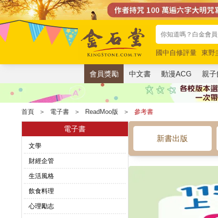
國中自修評量
東野
唯紅花綻放
奧德賽
會員獎勵
中文書
動漫ACG
親子
首頁
＞
電子書
＞
ReadMoo版
＞
參考書
電子書
新書出版
文學
財經企管
生活風格
飲食料理
心理勵志