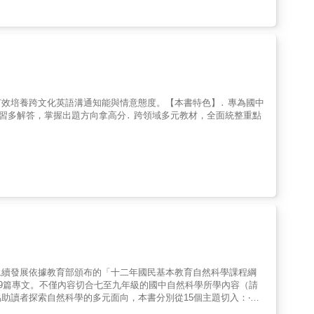
效培養跨文化英語溝通知能與情意態度。【本書特色】․ 專為國中
練習多解答，掌握出題方向拿高分․ 跨領域多元教材，全面統整重點
永續發展依據教育部頒布的「十二年國民基本教育自然科學課程綱
元、69篇專文。不僅內容切合七至九年級的國中自然科學所學內容（請
助讀者探索自然科學的多元面向，本書分別從15個主題切入：‧生
營養──認識維生素、礦物質和碳水化合物等維生所需物質‧生物體