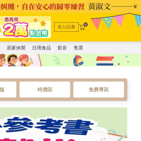
0
登入/註冊
電
居家休閒
日用食品
影音
售票
o版
特價區
免費專區