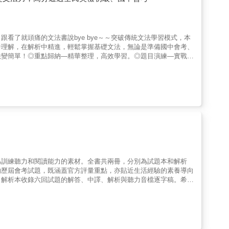
能降低學習排斥、效果最好的漸進式寫作力養成法，利用「單字
孩子先學習主題相關單字，再利用單字學習與主題相關的文法與句型，並提供寫作大綱
力和架構能力，未來需要加長篇幅時也不會寫不出來。 1 天 4
常小練習，還是想要趁著寒暑假集中訓練英文寫作，都能運用本書有
看了就頭痛的文法書說bye bye～～突破傳統文法學習模式，本
輕鬆！ & Step 1 認識核心動詞 深入理解英文中一定要會的核
中理解，在解析中精進，輕鬆掌握基礎文法，無論是準備國中會考、
別人怎麼寫 閱讀緊扣當天主題的短文大綱思路及範文，仔細觀察核心單
法變簡單！◎重點歸納—精華整理，高效學習。◎題目演練—實戰操
3 依樣畫葫蘆 利用前面讀過的範文模板，自己動手在空格中填入恰當
++的中學生•欲輕鬆通過英檢初級的考生•初學文法想一次學好的
tep 4 自己動手寫寫看 利用前面仔細觀察過且練習填空過的大綱
本書內容】▍幾乎沒有生難字詞全書以中學生的單字程度為基礎，不
事無鉅細皆可寫，再也不用煩惱「要寫什麼內容」！ 從生活大小事
，每一道題目都附上生字／短語解釋，亦能快速引導進入專注學習文法狀
，未來無論遇到什麼題目都可以找到可以寫的切入角度，徹底解決
知半解……」不怕！本書特別收錄基礎文法概念介紹，用精簡的文
不只記住、還能靈活運用不出錯！ 徹底理解英文句子中最常使用的
鬆上手！▍600題的高效練習以前背文法是為了做題目，現在寫題
，針對英文奠基期容易混淆的用法詳細解說，讓單字成為真的能夠拿
基本文法概念選擇題，透過大量答題突破學習迷思，從而奠定文法基
文法知識、常見慣用表達及相關主題資訊，句型運用更加靈活、不呆
做完左頁題目，馬上看右頁文法解答及重點講解，不僅能延長學習的
與句型知識，再搭配「Learn More」中豐富多樣的學習內容，寫出
化英語力，提升應試能力。
進行複習測驗，即時檢視學習成效，找出學習盲點、確保練習成果！
學習的單字、句型、片語和慣用語等內容，透過複習和檢討來找出自己
成英文寫作習慣，無論是日常小練習，還是寒暑假集中練，一本通用！ ◆
為訓練聽力和閱讀能力的素材。全書共兩冊，分別為試題本和解析
漸進式「單字 &rarr; 句型 &rarr; 造句 &rarr; 串聯
的歷屆會考試題，既涵蓋官方評量重點，亦貼近生活經驗的素養導向
本動詞出發，學習必備情境句型、相關用法及造句方式，寫出正確句子沒
。解析本收錄六回試題的解答、中譯、解析與聽力音檔逐字稿。希冀
次，扣緊主題避免離題！ ◆ 提供模擬範文及補充單字供參考，先
拿下優異的A++滿級分！