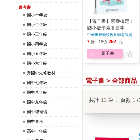
參考書
國小一年級
【電子書】素養檢定：
國小二年級
國小數學素養題本 閱
讀數學（二年級）
國小三年級
中華未來學校教育學會師資
群
著
252
7
折
特價
元
國小四年級
電子書
國小五年級
國小六年級
升國中先修教材
電子書 > 全部商品
國中七年級
國中八年級
共計
12
筆， 頁數
1
/
國中九年級
國中總複習
國中會考
高中一年級