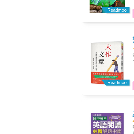
Readmoo
會
方向。 ●運思
刻並
修
Readmoo