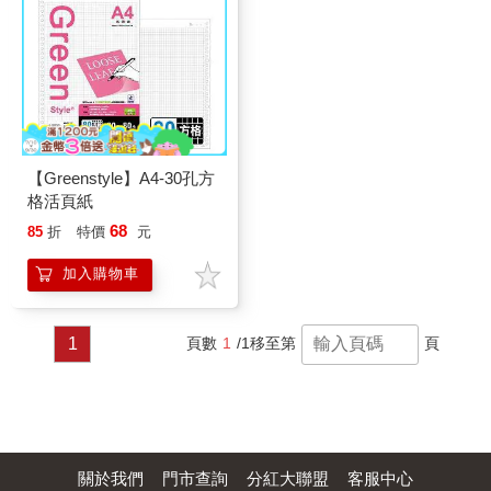
【Greenstyle】A4-30孔方
格活頁紙
68
85
折
特價
元
加入購物車
1
頁數
1
/1
移至第
頁
關於我們
門市查詢
分紅大聯盟
客服中心