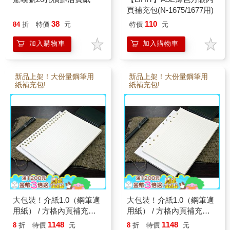
頁補充包(N-1675/1677用)
38
110
84
折
特價
元
特價
元
加入購物車
加入購物車
新品上架！大份量鋼筆用
新品上架！大份量鋼筆用
紙補充包!
紙補充包!
大包裝！介紙1.0（鋼筆適
大包裝！介紙1.0（鋼筆適
用紙） / 方格內頁補充包
用紙） / 方格內頁補充包
特惠組 / A5活頁紙20孔 /
特惠組 / A5活頁紙6孔 / 10
1148
1148
8
折
特價
元
8
折
特價
元