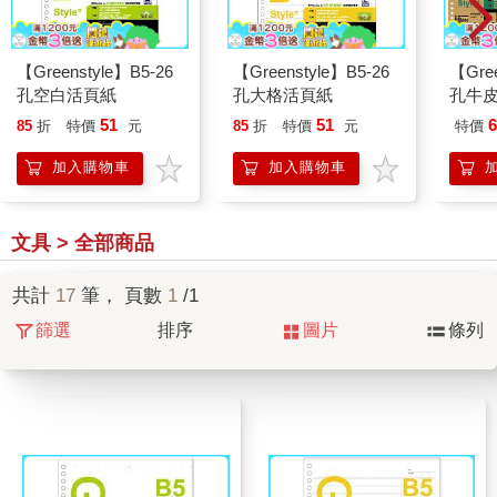
【Greenstyle】B5-26
【Greenstyle】B5-26
【Gree
孔空白活頁紙
孔大格活頁紙
孔牛
51
51
6
85
折
特價
元
85
折
特價
元
特價
加入購物車
加入購物車
文具 > 全部商品
共計
17
筆， 頁數
1
/1
篩選
排序
圖片
條列