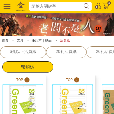
0
首頁
＞
文具
＞
筆記本｜紙品
＞
活頁紙
6孔以下活頁紙
20孔活頁紙
26孔活頁
暢銷榜
TOP
TOP
1
2