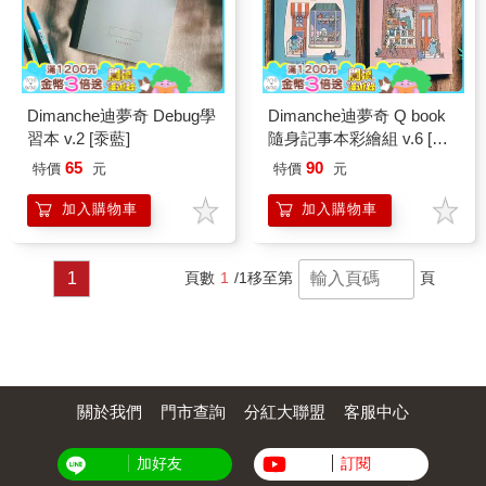
Dimanche迪夢奇 Debug學
Dimanche迪夢奇 Q book
習本 v.2 [沗藍]
隨身記事本彩繪組 v.6 [店
面]
65
90
特價
元
特價
元
加入購物車
加入購物車
1
頁數
1
/1
移至第
頁
關於我們
門市查詢
分紅大聯盟
客服中心
加好友
訂閱