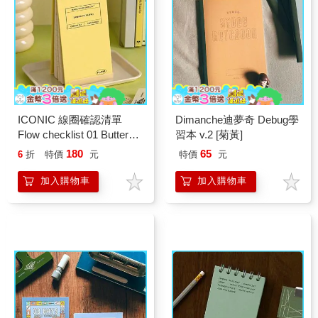
ICONIC 線圈確認清單
Dimanche迪夢奇 Debug學
Flow checklist 01 Butter
習本 v.2 [菊黃]
yellow
180
65
6
折
特價
元
特價
元
加入購物車
加入購物車