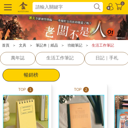
0
首頁
＞
文具
＞
筆記本｜紙品
＞
功能筆記
＞
生活工作筆記
萬年誌
生活工作筆記
日記｜手札
暢銷榜
TOP
TOP
1
2