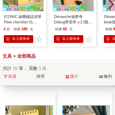
ICONIC 線圈確認清單
Dimanche迪夢奇
Dima
Flow checklist 01
Debug學習本 v.2 [菊
boo
Butter yellow
黃]
組 v.6
180
65
9
6
折
特價
元
特價
元
特價
加入購物車
加入購物車
文具 > 全部商品
共計
20
筆， 頁數
1
/1
篩選
排序
圖片
條列