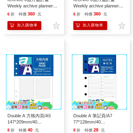
Weekly archive planner（6
Weekly archive planner（6
mths）03 Grove
mths）04 Cloud
360
360
6
折
特價
元
6
折
特價
元
加入購物車
加入購物車
Double A 方格內頁/A5
Double A 筆記頁/A7
147*209mm/40
77*128mm/40
張/DAAG14001
張/DAAG11011
40
28
8
折
特價
元
8
折
特價
元