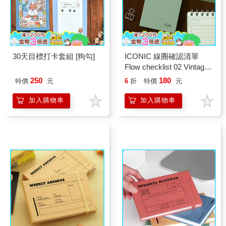
30天目標打卡套組 [狗勾]
ICONIC 線圈確認清單
Flow checklist 02 Vintage
mint
250
180
特價
元
6
折
特價
元
加入購物車
加入購物車