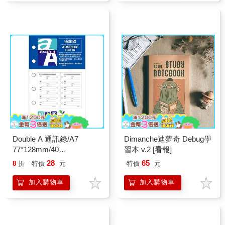
Double A 通訊錄/A7
Dimanche迪夢奇 Debug學
77*128mm/40
習本 v.2 [看報]
張/DAAG14009
28
65
8
折
特價
元
特價
元
加入購物車
加入購物車