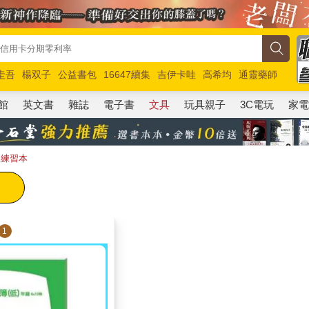
圭吾
楊双子
公益書包
16647續集
吉伊卡哇
高希均
通靈藥師
路邊攤新作
馬斯克
玩具總動員5
超慢跑
館
英文書
雜誌
電子書
文具
玩具親子
3C電玩
家
｜練習本
1