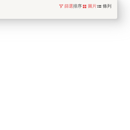
篩選
排序
圖片
條列