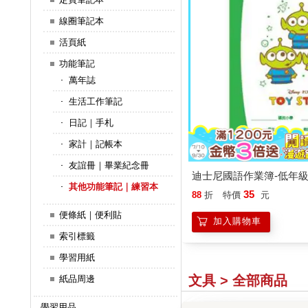
線圈筆記本
活頁紙
功能筆記
萬年誌
生活工作筆記
日記｜手札
家計｜記帳本
友誼冊｜畢業紀念冊
迪士尼國語作業簿-低年級
其他功能筆記｜練習本
35
88
折
特價
元
便條紙｜便利貼
加入購物車
索引標籤
學習用紙
文具 > 全部商品
紙品周邊
學習用品