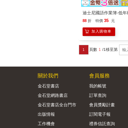
迪士尼國語作業簿-低年
35
88
折
特價
元
加入購物車
頁數
1
/1
移至第
1
關於我們
會員服務
金石堂書店
我的帳號
金石堂網路書店
訂單查詢
金石堂書店全台門市
會員獎勵計畫
出版情報
訂閱電子報
工作機會
禮券信託查詢