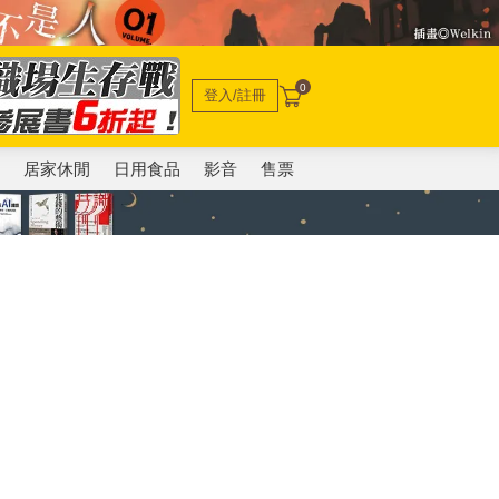
0
登入/註冊
電
居家休閒
日用食品
影音
售票