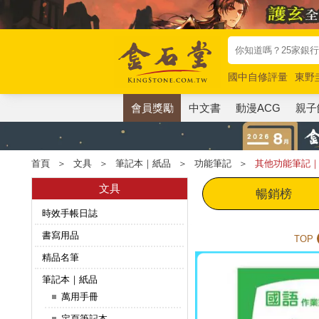
國中自修評量
東野
唯紅花綻放
奧德賽
會員獎勵
中文書
動漫ACG
親子
首頁
＞
文具
＞
筆記本｜紙品
＞
功能筆記
＞
其他功能筆記
文具
暢銷榜
時效手帳日誌
書寫用品
TOP
精品名筆
筆記本｜紙品
萬用手冊
定頁筆記本