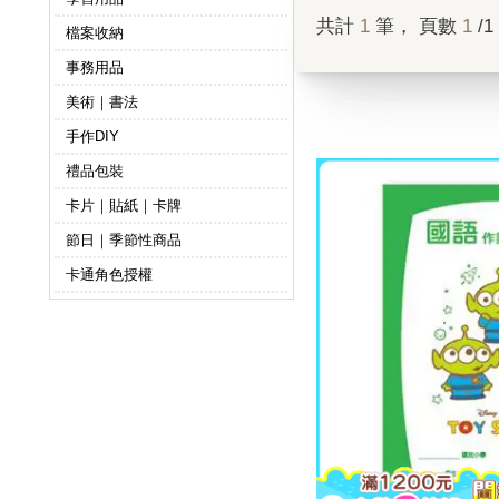
共計
1
筆， 頁數
1
/1
檔案收納
事務用品
美術｜書法
手作DIY
禮品包裝
卡片｜貼紙｜卡牌
節日｜季節性商品
卡通角色授權