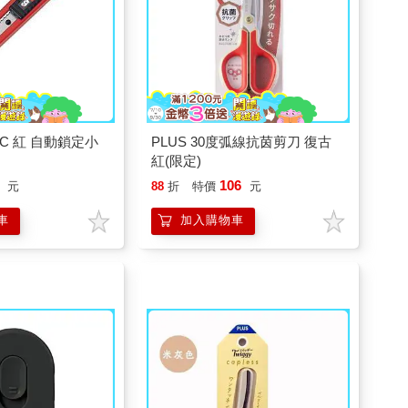
06C 紅 自動鎖定小
PLUS 30度弧線抗茵剪刀 復古
紅(限定)
106
元
88
折
特價
元
車
加入購物車