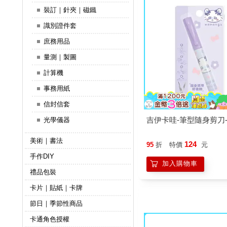
裝訂｜針夾｜磁鐵
識別證件套
庶務用品
量測｜製圖
計算機
事務用紙
信封信套
吉伊卡哇-筆型隨身剪刀
光學儀器
美術｜書法
124
95
折
特價
元
手作DIY
加入購物車
禮品包裝
卡片｜貼紙｜卡牌
節日｜季節性商品
卡通角色授權