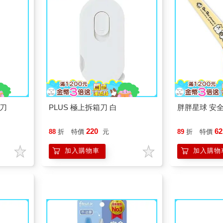
剪刀
PLUS 極上拆箱刀 白
胖胖星球 安全
220
62
88
折
特價
元
89
折
特價
加入購物車
加入購物