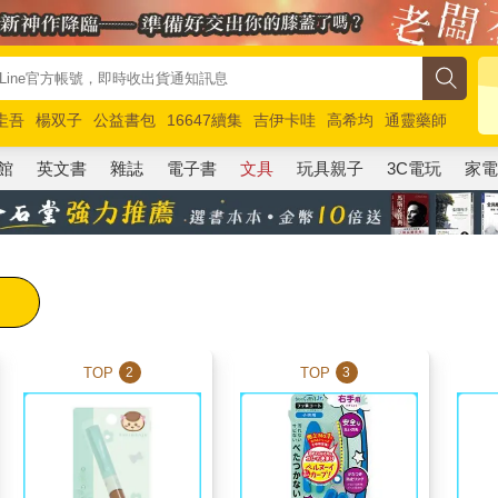
圭吾
楊双子
公益書包
16647續集
吉伊卡哇
高希均
通靈藥師
路邊攤新作
馬斯克
玩具總動員5
超慢跑
館
英文書
雜誌
電子書
文具
玩具親子
3C電玩
家
TOP
TOP
2
3