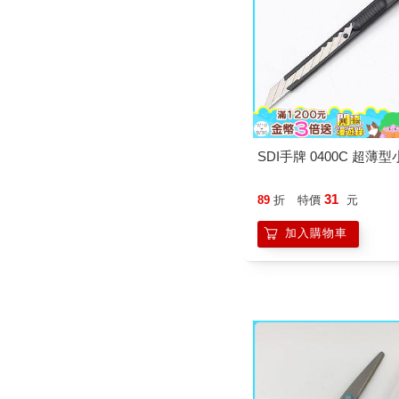
SDI手牌 0400C 超薄
31
89
折
特價
元
加入購物車