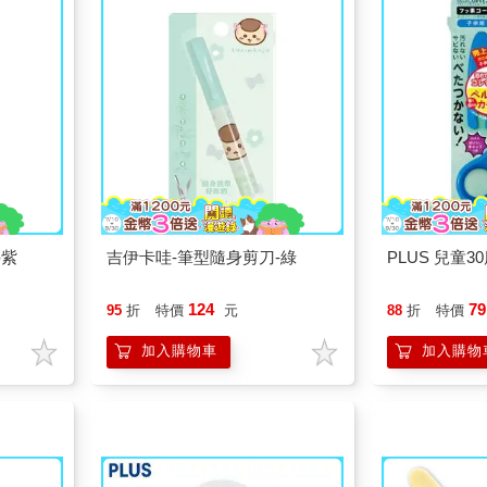
-紫
吉伊卡哇-筆型隨身剪刀-綠
PLUS 兒童
124
79
95
折
特價
元
88
折
特價
加入購物車
加入購物