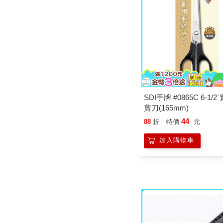
SDI手牌 #0865C 6-1/
剪刀(165mm)
44
88
折
特價
元
加入購物車