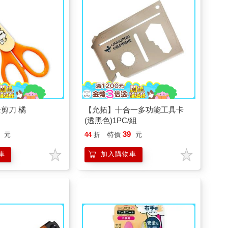
剪刀 橘
【允拓】十合一多功能工具卡
(透黑色)1PC/組
39
元
44
折
特價
元
車
加入購物車