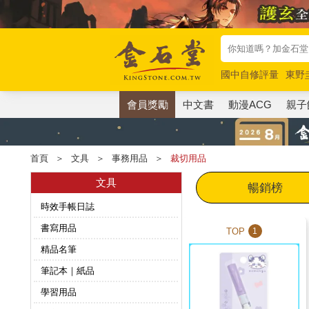
國中自修評量
東野
唯紅花綻放
奧德賽
會員獎勵
中文書
動漫ACG
親子
首頁
＞
文具
＞
事務用品
＞
裁切用品
文具
暢銷榜
時效手帳日誌
書寫用品
TOP
1
精品名筆
筆記本｜紙品
學習用品