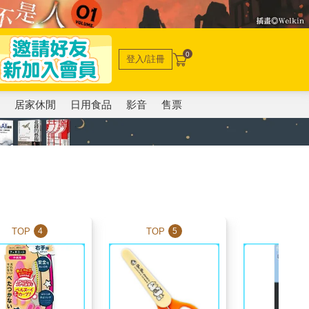
0
登入/註冊
電
居家休閒
日用食品
影音
售票
TOP
TOP
TOP
4
5