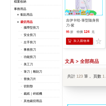
檔案收納
事務用品
黏貼用品
吉伊卡哇-筆型隨身剪
裁切用品
刀-紫
攜帶型剪刀
124
95
折
特價
元
安全剪刀
加入購物車
左手剪刀
事務剪刀
功能剪刀
文具 > 全部商品
美工刀
筆刀｜雕刻刀
共計
123
筆， 頁數
1
替換刀片
切割墊
裁紙｜碎紙機
其他裁切用品