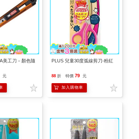
16A美工刀－顏色隨
PLUS 兒童30度弧線剪刀-粉紅
79
元
88
折
特價
元
車
加入購物車