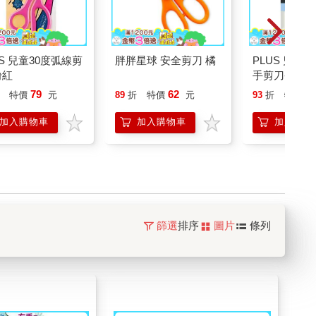
US 兒童30度弧線剪
胖胖星球 安全剪刀 橘
PLUS 兒童
粉紅
手剪刀-藍
79
62
7
特價
元
89
折
特價
元
93
折
特價
加入購物車
加入購物車
加入購物
篩選
排序
圖片
條列