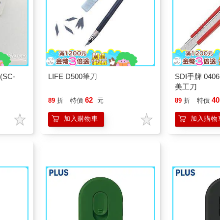
SC-
LIFE D500筆刀
SDI手牌 04
美工刀
62
40
89
折
特價
元
89
折
特價
加入購物車
加入購物