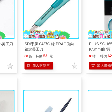
型小美工刀
SDI手牌 0437C 綠 PRAG側向
PLUS SC-165A fitcut剪刀
鎖定美工刀
(65mm)白/藍
53
62
88
折
特價
元
89
折
特價
加入購物車
加入購物