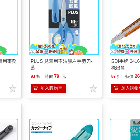
2`實用事務
PLUS 兒童用不沾膠左手剪刀-
SDI手牌 04
藍
機出貨
79
26
93
折
特價
元
87
折
特價
加入購物車
加入購物