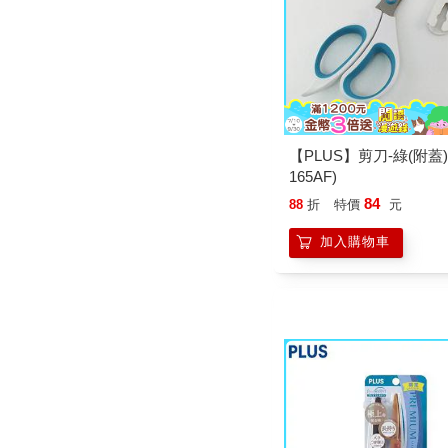
【PLUS】剪刀-綠(附蓋)(
165AF)
84
88
折
特價
元
加入購物車