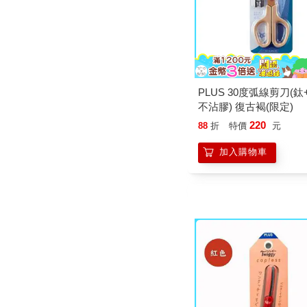
PLUS 30度弧線剪刀(鈦
不沾膠) 復古褐(限定)
220
88
折
特價
元
加入購物車