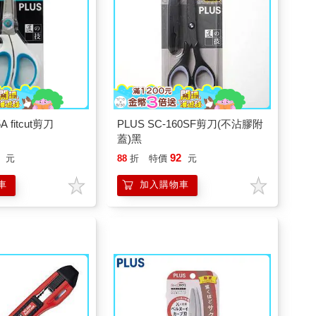
PLUS SC-160SF剪刀(不沾膠附
蓋)黑
92
元
88
折
特價
元
車
加入購物車