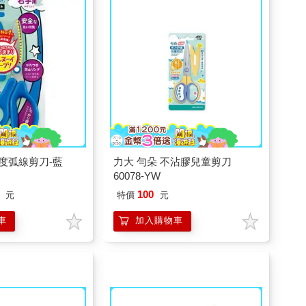
30度弧線剪刀-藍
力大 勻朵 不沾膠兒童剪刀
60078-YW
100
元
特價
元
車
加入購物車