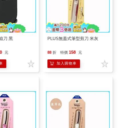
箱刀 黑
PLUS無蓋式筆型剪刀 米灰
0
158
元
88
折
特價
元
車
加入購物車