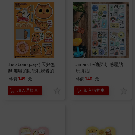
thisisboringday今天好無
Dimanche迪夢奇 感壓貼
聊-無聊的貼紙我親愛的朋
[玩拼貼]
友06-Pla Cham
149
140
特價
元
特價
元
加入購物車
加入購物車