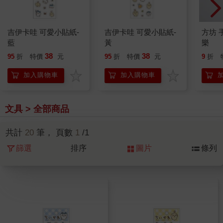
吉伊卡哇 可愛小貼紙-
吉伊卡哇 可愛小貼紙-
方坊 
藍
黃
樂
38
38
95
折
特價
元
95
折
特價
元
9
折
加入購物車
加入購物車
文具 > 全部商品
共計
20
筆， 頁數
1
/1
篩選
排序
圖片
條列