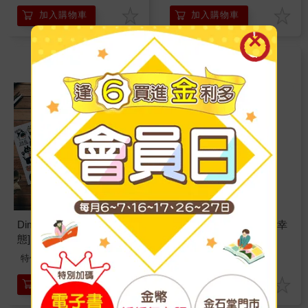
加入購物車
加入購物車
Dimanche感壓貼 [貓的三
Cheesy duck Sticker 確幸
態]
鴨貼紙組
110
120
特價
元
特價
元
加入購物車
加入購物車