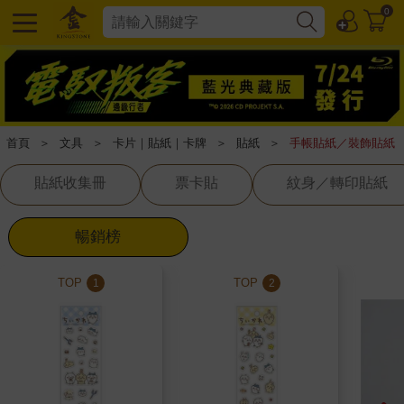
0
首頁
＞
文具
＞
卡片｜貼紙｜卡牌
＞
貼紙
＞
手帳貼紙／裝飾貼紙
貼紙收集冊
票卡貼
紋身／轉印貼紙
暢銷榜
TOP
TOP
1
2