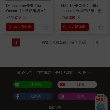
Dimanche迪夢奇 The
日本【LABCLIP】Little
Ocean 月計畫貼紙組 v.2
antique系列緞帶貼紙－藍
240
120
特價
元
特價
元
加入購物車
加入購物車
1
頁數
1
/1
移至第
頁
關於我們
門市查詢
分紅大聯盟
客服中心
加好友
訂閱
粉絲團
追蹤
聯絡我們