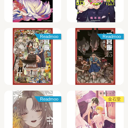
Readmoo
Readmoo
Readmoo
金石堂