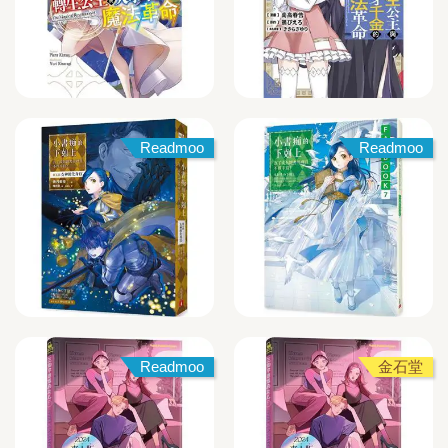
Readmoo
Readmoo
Readmoo
金石堂