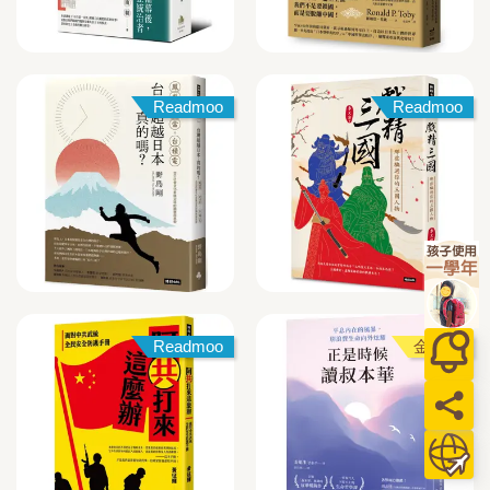
Readmoo
Readmoo
Readmoo
金石堂