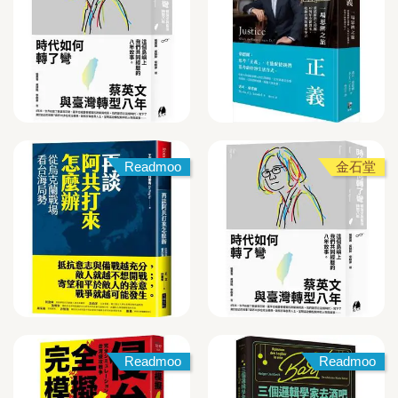
Readmoo
金石堂
Readmoo
Readmoo