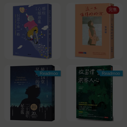
完售
Readmoo
Readmoo