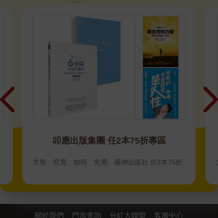
區
2025年度之書
本75折
大家2025年讀過最感動的書都在這！
關於我們
門市查詢
分紅大聯盟
客服中心