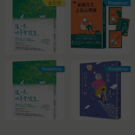
金石堂
Readmoo
Readmoo
Readmoo