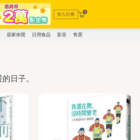
0
登入/註冊
電
居家休閒
日用食品
影音
售票
暖的日子。