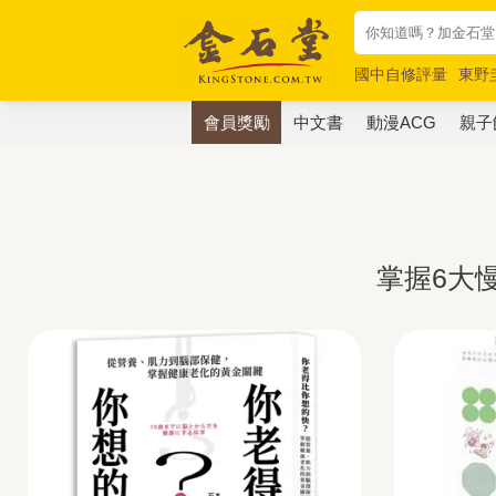
國中自修評量
東野
唯紅花綻放
奧德賽
會員獎勵
中文書
動漫ACG
親子
掌握6大