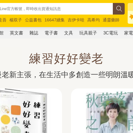
圭吾
楊双子
公益書包
16647續集
吉伊卡哇
高希均
通靈藥師
路邊攤新作
馬斯克
玩具總動員5
超慢跑
館
英文書
雜誌
電子書
文具
玩具親子
3C電玩
家
練習好好變老
慢老新主張，在生活中多創造一些明朗溫