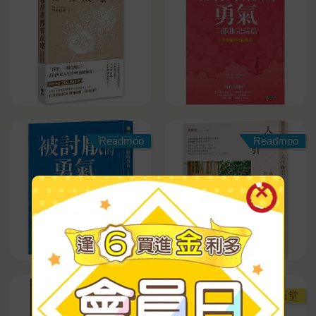
Readmoo
Readmoo
Readmoo
金石堂