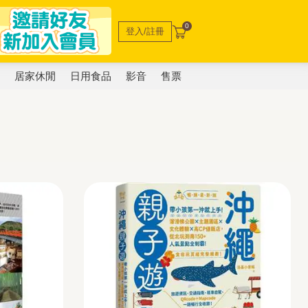
0
登入/註冊
電
居家休閒
日用食品
影音
售票