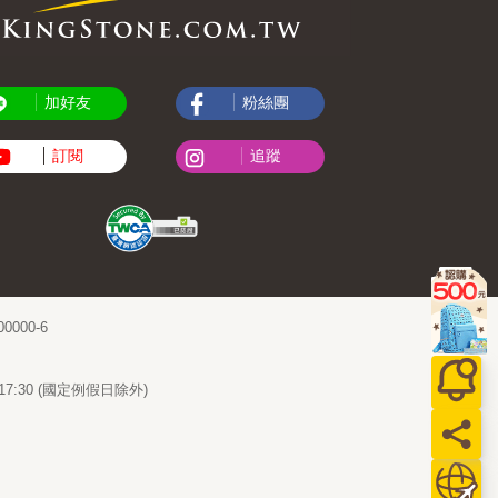
加好友
粉絲團
訂閱
追蹤
000-6
~17:30 (國定例假日除外)