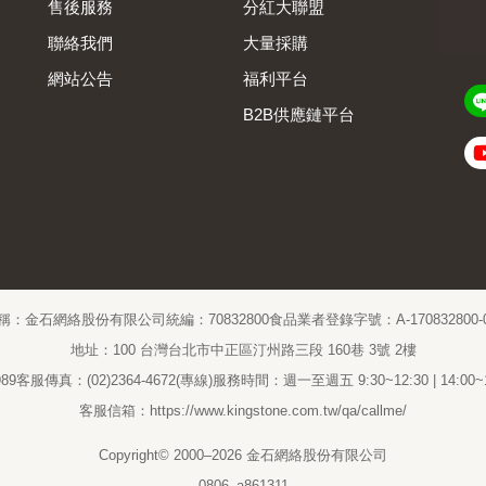
售後服務
分紅大聯盟
聯絡我們
大量採購
網站公告
福利平台
B2B供應鏈平台
Admin
稱：金石網絡股份有限公司
統編：70832800
食品業者登錄字號：A-170832800-00
地址：100 台灣台北市中正區汀州路三段 160巷 3號 2樓
89
客服傳真：(02)2364-4672(專線)
服務時間：週一至週五 9:30~12:30 | 14:00
客服信箱：https://www.kingstone.com.tw/qa/callme/
Copyright© 2000–2026 金石網絡股份有限公司
0806_a861311