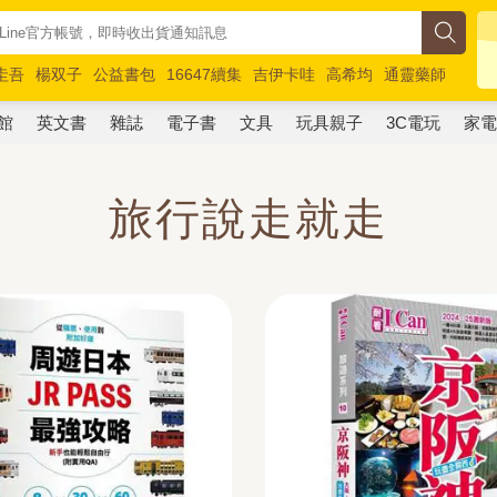
圭吾
楊双子
公益書包
16647續集
吉伊卡哇
高希均
通靈藥師
路邊攤新作
馬斯克
玩具總動員5
超慢跑
館
英文書
雜誌
電子書
文具
玩具親子
3C電玩
家
旅行說走就走