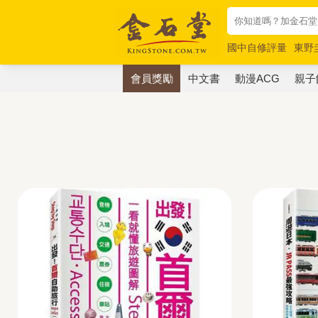
國中自修評量
東野
唯紅花綻放
奧德賽
會員獎勵
中文書
動漫ACG
親子