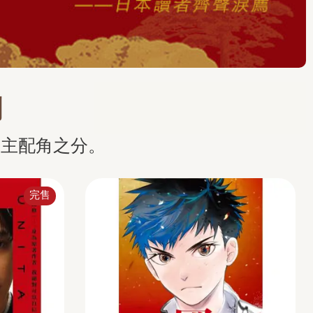
們
有主配角之分。
完售