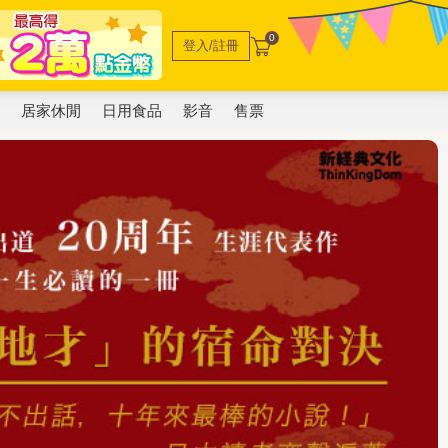
0
登入/註冊
電
居家休閒
日用食品
影音
售票