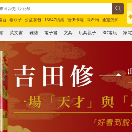
圭吾
楊双子
公益書包
16647續集
吉伊卡哇
高希均
通靈藥師
路邊攤新作
馬斯克
玩具總動員5
超慢跑
館
英文書
雜誌
電子書
文具
玩具親子
3C電玩
家