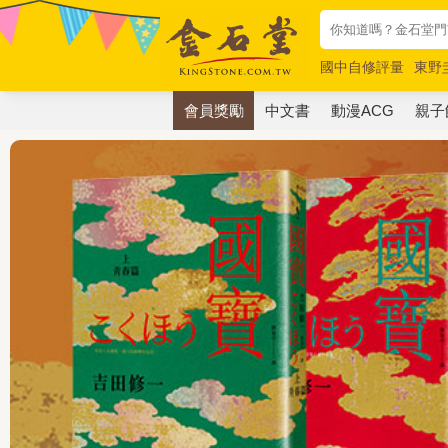
國中自修評量
東野
唯紅花綻放
奧德賽
會員獎勵
中文書
動漫ACG
親子