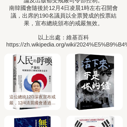
論及出版都受戒嚴司令部控制。

南韓國會隨後於12月4日凌晨1時左右召開會
議，出席的190名議員以全票贊成的投票結
果，宣布總統頒布的戒嚴無效。

以上出處：維基百科

https://zh.wikipedia.org/wiki/2024%E
這位總統12/3深夜宣布戒
嚴，12/4清晨國會通過解
嚴