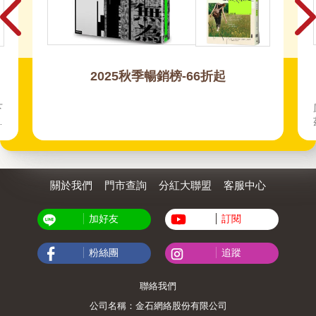
今天適合來點新知！
風靡全台的現象級傳記：張忠謀、黃仁勳、比爾蓋
茲、奧特曼、馬斯克都在這！ 財經商管X社會脈動
X人文歷史X心理成長 補充你的大腦！
關於我們
門市查詢
分紅大聯盟
客服中心
加好友
訂閱
粉絲團
追蹤
聯絡我們
公司名稱：金石網絡股份有限公司