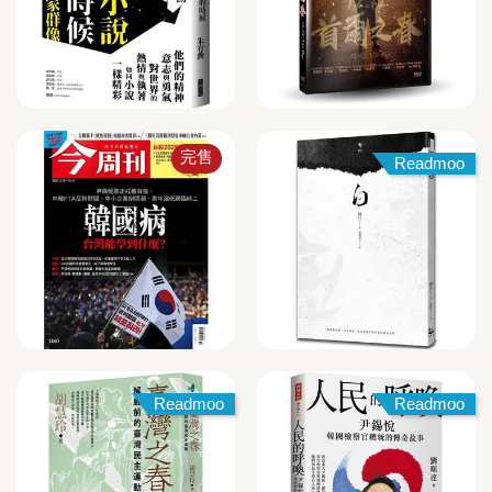
完售
Readmoo
Readmoo
Readmoo