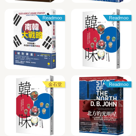
Readmoo
Readmoo
完售
金石堂
Readmoo