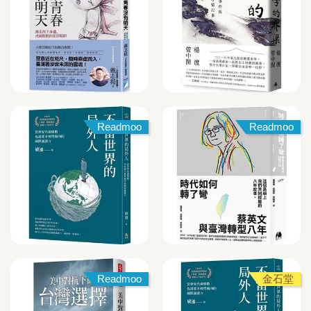
Readmoo
Readmoo
Readmoo
金石堂