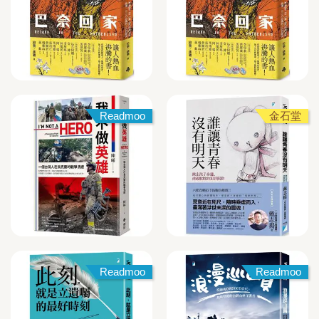
Readmoo
金石堂
Readmoo
Readmoo