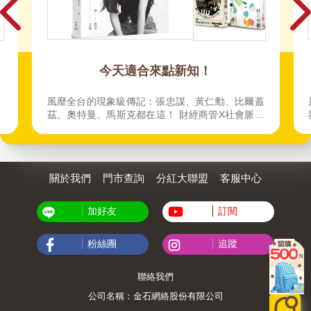
今天適合來點新知！
風靡全台的現象級傳記：張忠謀、黃仁勳、比爾蓋
茲、奧特曼、馬斯克都在這！ 財經商管X社會脈動
X人文歷史X心理成長 補充你的大腦！
關於我們
門市查詢
分紅大聯盟
客服中心
加好友
訂閱
粉絲團
追蹤
聯絡我們
公司名稱：金石網絡股份有限公司