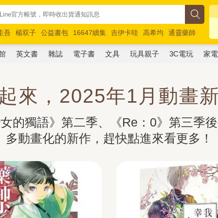
圭吾
楊双子
公益書包
16647續集
吉伊卡哇
高希均
通靈藥師
路邊攤新作
馬斯克
玩具總動員5
超慢跑
館
英文書
雜誌
電子書
文具
玩具親子
3C電玩
家
起來，2025年1月動畫
女的獨語》第二季、《Re：0》第三季
多動畫化的新作，趕快點進來看更多！