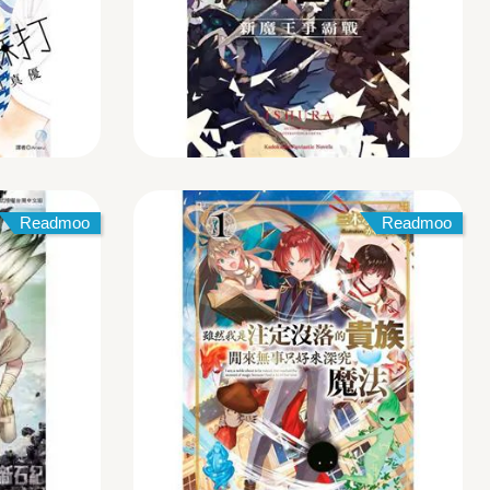
Readmoo
Readmoo