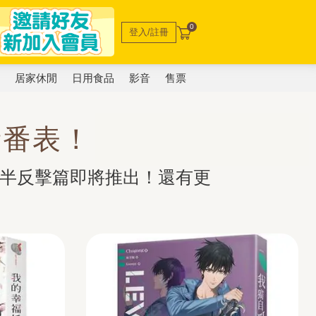
0
登入/註冊
電
居家休閒
日用食品
影音
售票
新番表！
後半反擊篇即將推出！還有更