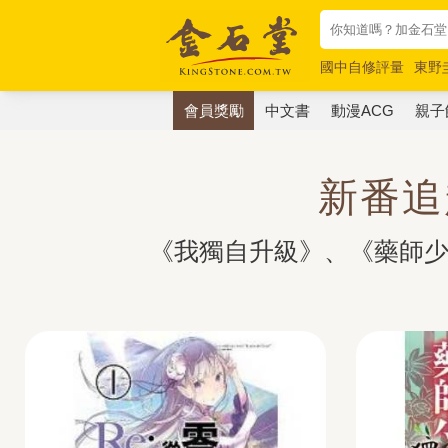
國中自修評量
東野
唯紅花綻放
奧德賽
會員獎勵
中文書
動漫ACG
親子
新番追
《我獨自升級》、《藥師少