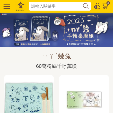
0
ㄇㄚˊ幾兔
60萬粉絲千呼萬喚