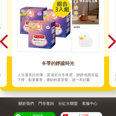
-
冬季的靜謐時光
恰
人生最美好的事，莫過於在冬夜裡，靜靜地窩在毯
子裡，點著薰香，播點輕柔音樂，讀一本好書。
關於我們
門市查詢
分紅大聯盟
客服中心
加好友
訂閱