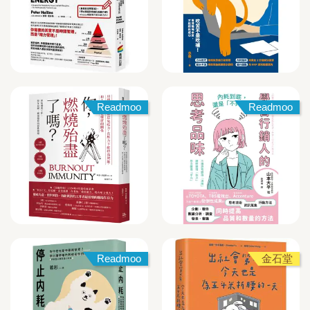
Readmoo
Readmoo
Readmoo
金石堂