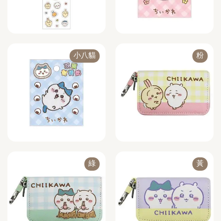
小八貓
粉
綠
黃