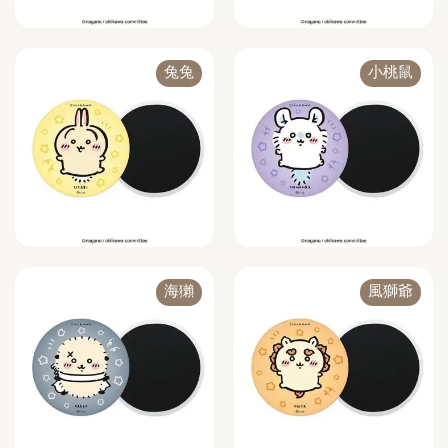
兔兔
小桃鼠
海獺
風獅爺