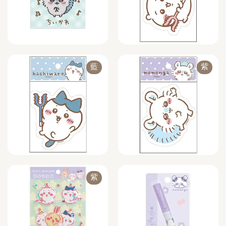
藍
紫
紫