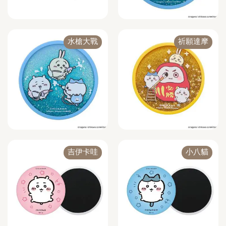
水槍大戰
祈願達摩
吉伊卡哇
小八貓