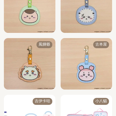
風獅爺
古本屋
吉伊卡哇
小八貓