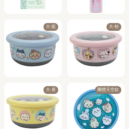
大-藍
大-粉
大-黃
團體天空款