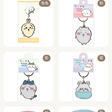
兔兔
粉
藍
紫