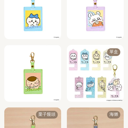
單盒
栗子饅頭
海獺