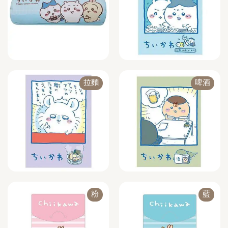
拉麵
啤酒
粉
藍