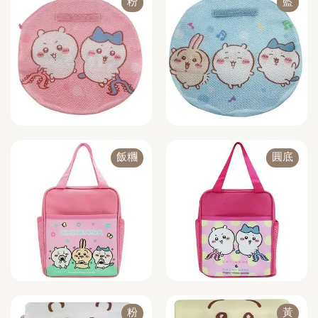
粉
藍
飯糰
圓底
粉
黃