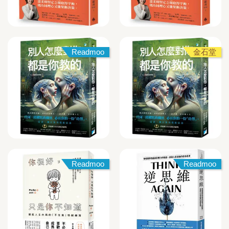
Readmoo
金石堂
Readmoo
Readmoo