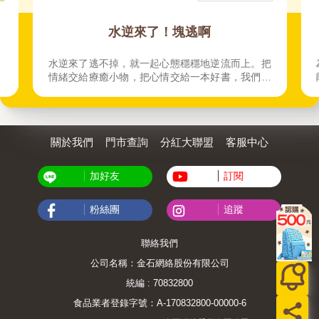
逃啊
收到就開心的禮物
穩地逆流而上。把
為小學生和爸媽精選，孩子拆開就有反應、
一本好書，我們一
能玩、不用說明書也懂得交換禮物。預算200
元。
關於我們
門市查詢
分紅大聯盟
客服中心
加好友
訂閱
粉絲團
追蹤
聯絡我們
公司名稱：金石網絡股份有限公司
統編 : 70832800
食品業者登錄字號：A-170832800-00000-6