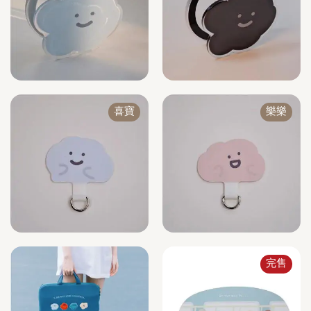
喜寶
樂樂
完售