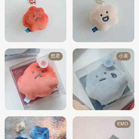
怒君
小哀
EMO