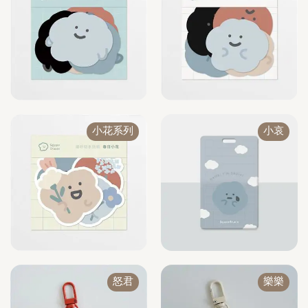
小花系列
小哀
怒君
樂樂