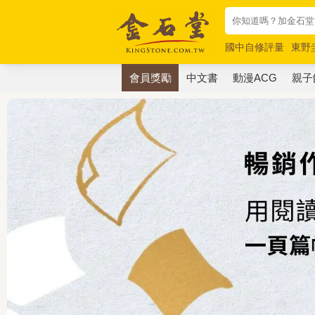
國中自修評量
東野
唯紅花綻放
奧德賽
會員獎勵
中文書
動漫ACG
親子