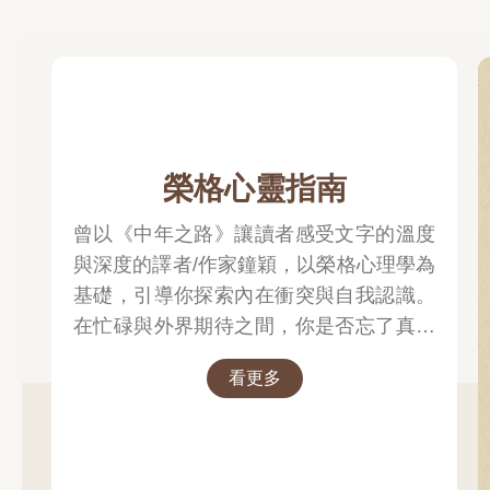
榮格心靈指南
曾以《中年之路》讓讀者感受文字的溫度
與深度的譯者/作家鐘穎，以榮格心理學為
基礎，引導你探索內在衝突與自我認識。
在忙碌與外界期待之間，你是否忘了真正
的自己？文字溫柔卻不逃避現實，每一章
看更多
都像一面鏡子，映照出你未曾察覺的自
己……想知道如何開始這段心靈旅程嗎？