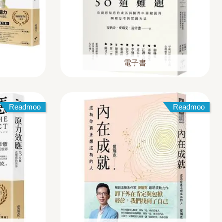
電子書
Readmoo
Readmoo