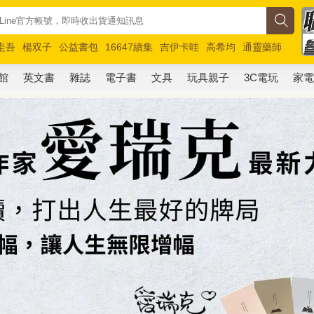
圭吾
楊双子
公益書包
16647續集
吉伊卡哇
高希均
通靈藥師
路邊攤新作
馬斯克
玩具總動員5
超慢跑
館
英文書
雜誌
電子書
文具
玩具親子
3C電玩
家