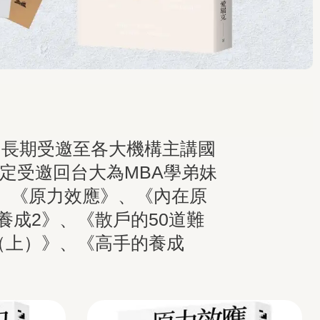
人。長期受邀至各大機構主講國
定受邀回台大為MBA學弟妹
、《原力效應》、《內在原
養成2》、《散戶的50道難
（上）》、《高手的養成