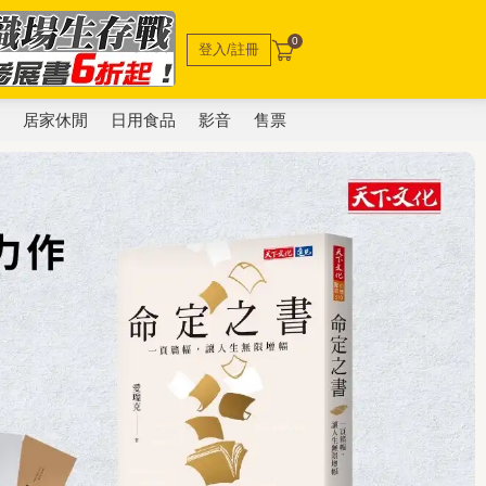
0
登入/註冊
電
居家休閒
日用食品
影音
售票