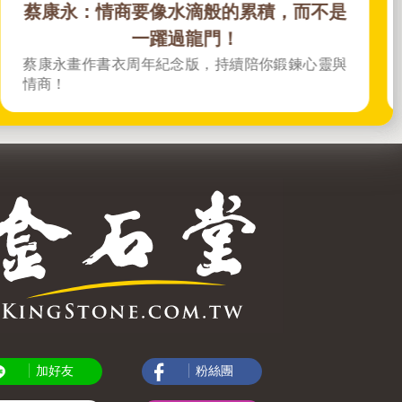
蔡康永：情商要像水滴般的累積，而不是
一躍過龍門！
蔡康永畫作書衣周年紀念版，持續陪你鍛鍊心靈與
情商！
加好友
粉絲團