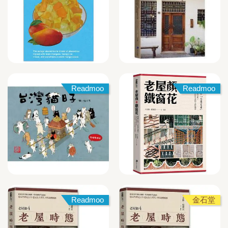
Readmoo
Readmoo
Readmoo
金石堂