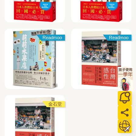
Readmoo
Readmoo
金石堂