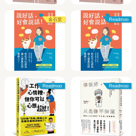
金石堂
Readmoo
Readmoo
Readmoo