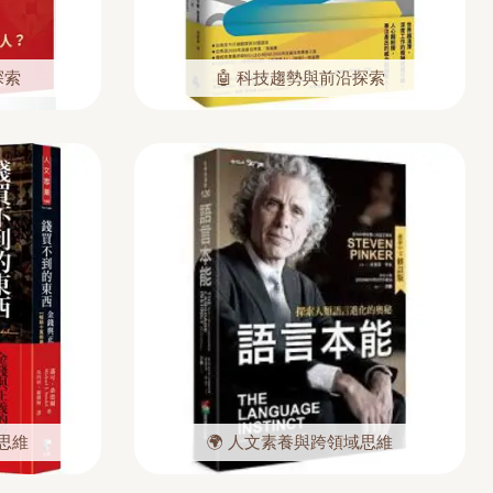
探索
🤖 科技趨勢與前沿探索
思維
🌍 人文素養與跨領域思維