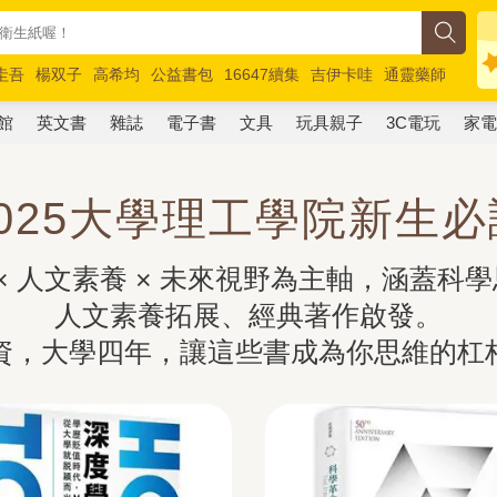
圭吾
楊双子
高希均
公益書包
16647續集
吉伊卡哇
通靈藥師
路邊攤新作
馬斯克
玩具總動員5
超慢跑
館
英文書
雜誌
電子書
文具
玩具親子
3C電玩
家
2025大學理工學院新生必
 × 人文素養 × 未來視野為主軸，涵蓋
人文素養拓展、經典著作啟發。

資，大學四年，讓這些書成為你思維的杠