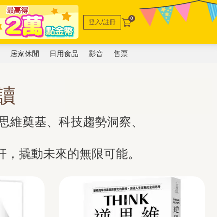
0
登入/註冊
電
居家休閒
日用食品
影音
售票
讀
科學思維奠基、科技趨勢洞察、
杆，撬動未來的無限可能。