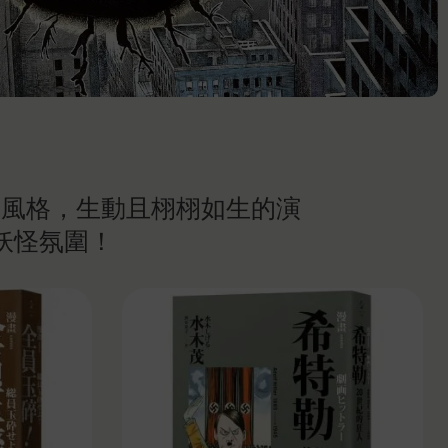
愛風格，生動且栩栩如生的演
妖怪氛圍！