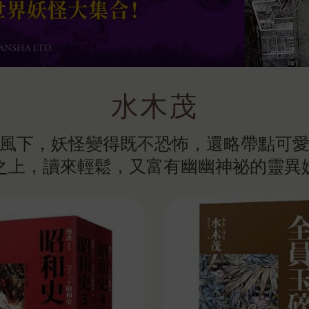
水木茂
風下，妖怪變得既不恐怖，還略帶點可
之上，讀來輕鬆，又富有幽幽神祕的靈異