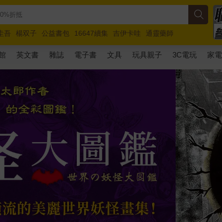
圭吾
楊双子
公益書包
16647續集
吉伊卡哇
通靈藥師
路邊攤新作
馬斯克
玩具總動員5
超慢跑
館
英文書
雜誌
電子書
文具
玩具親子
3C電玩
家