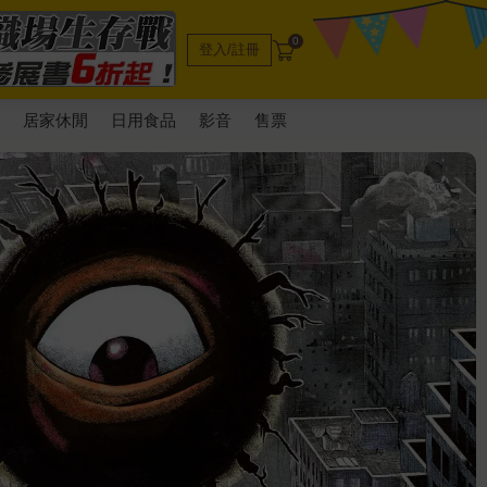
0
登入/註冊
電
居家休閒
日用食品
影音
售票