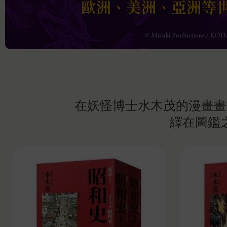
在妖怪博士水木茂的漫畫畫
繹在圖鑑