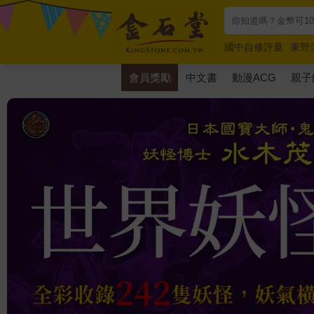
國中自修評量
東野
唯紅花綻放
奧德賽
會員獎勵
中文書
動漫ACG
親子