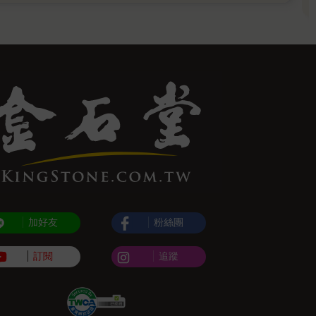
加好友
粉絲團
訂閱
追蹤