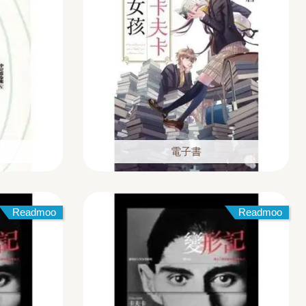
電子書
Readmoo
Readmoo