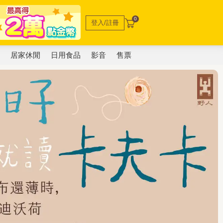
0
登入/註冊
電
居家休閒
日用食品
影音
售票