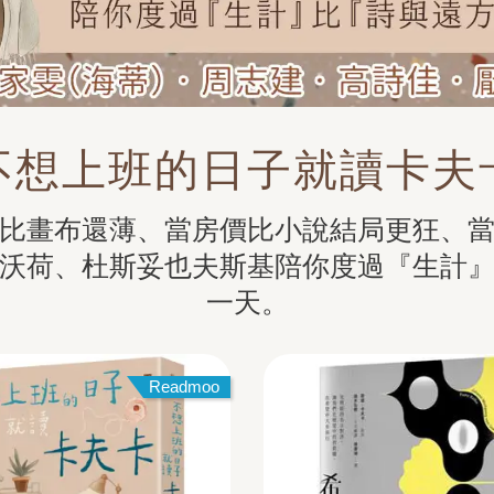
不想上班的日子就讀卡夫
比畫布還薄、當房價比小說結局更狂、
沃荷、杜斯妥也夫斯基陪你度過『生計
一天。
Readmoo