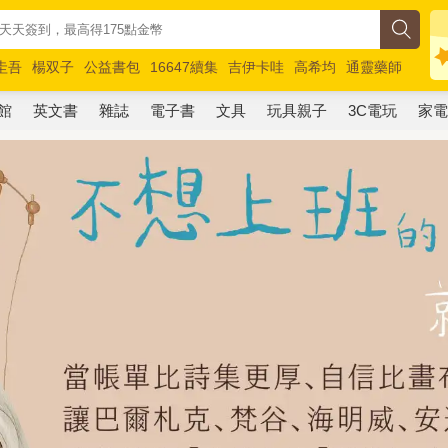
圭吾
楊双子
公益書包
16647續集
吉伊卡哇
高希均
通靈藥師
路邊攤新作
馬斯克
玩具總動員5
超慢跑
館
英文書
雜誌
電子書
文具
玩具親子
3C電玩
家