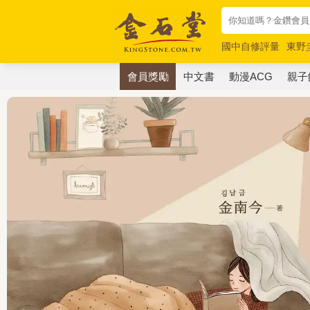
國中自修評量
東野
唯紅花綻放
奧德賽
會員獎勵
中文書
動漫ACG
親子