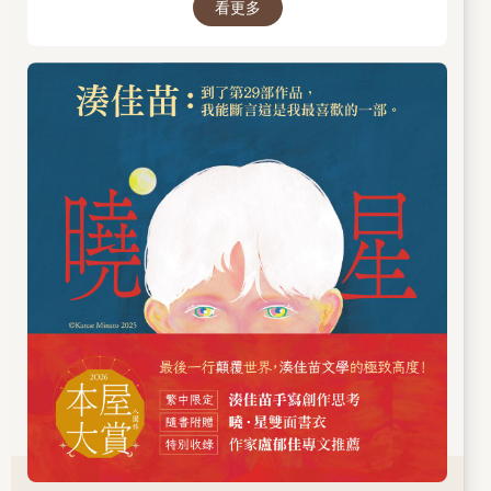
看更多
性》、《夜行觀覽車》）與較溫柔療癒的「白
湊」（如《往復書簡》），精於刻畫家庭矛盾與
情感糾葛，被譽為「暗黑系女王」。