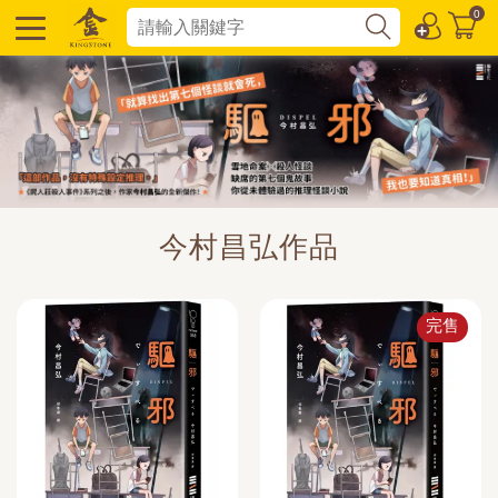
0
今村昌弘作品
完售