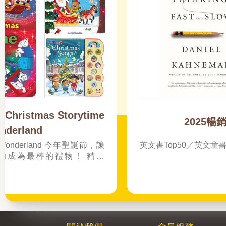
從張忠謀到奧特曼，2025必讀的現象級傳
記！
改
品