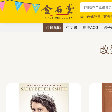
國中自修評量
東野
唯紅花綻放
奧德賽
會員獎勵
中文書
動漫ACG
親子
改