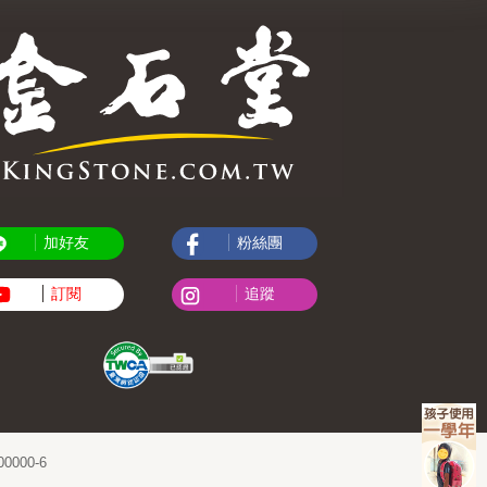
加好友
粉絲團
訂閱
追蹤
000-6