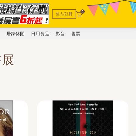
0
登入/註冊
電
居家休閒
日用食品
影音
售票
書展