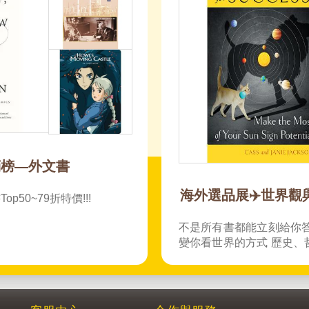
Think BIG：致勝人生書展
現在布局未來｜財經商業書79折起 從 The Nvidia
Way 到 The Master Key System，開啟你的創新與
影響力 財經趨勢就是未來機會，先讀先贏