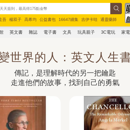
圭吾
楊双子
高希均
公益書包
16647續集
吉伊卡哇
通靈藥師
路邊攤新作
馬斯克
玩具總動員5
超慢跑
館
英文書
雜誌
電子書
文具
玩具親子
3C電玩
家
變世界的人：英文人生
傳記，是理解時代的另一把鑰匙

走進他們的故事，找到自己的勇氣