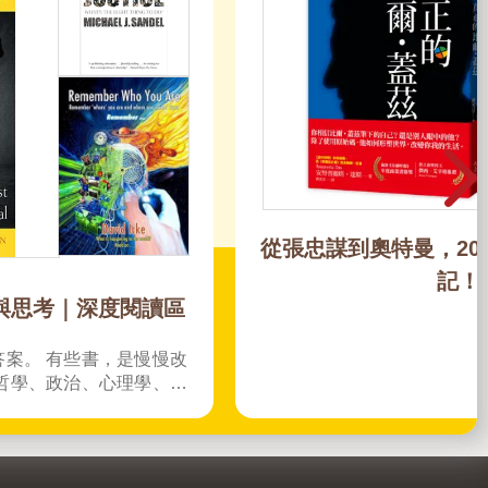
2025聖誕閱讀村：Christmas Storytime
Wonderland
Christmas Storytime Wonderland 今年聖誕節，讓
故事、色彩與想像力成為最棒的禮物！ 精選
Bluey、Peppa Pig、Paw Patrol、迪士尼、尋找威
力等經典角色的聖誕繪本與倒數日曆， 從閱讀、貼
紙、著色到迷宮遊戲，陪孩子一起倒數歡樂的 25
天。 打開每一頁、每一扇小門，都是滿滿的驚喜與
節慶溫度， Read it, Play it, Feel the Christmas
Magic！ 即日起~2026/1/5參展商品好康79折~~