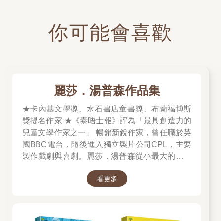
你可能會喜歡
麗莎．湯普森作品集
★卡內基文學獎、水石書店童書獎、布蘭福博斯
獎提名作家 ★《泰晤士報》評為「最具創造力的
兒童文學作家之一」 暢銷新銳作家，曾任職於英
國BBC電台，隨後進入獨立製片公司CPL，主要
製作戲劇與喜劇。麗莎．湯普森從小最大的願望
就是成為作家，並於2017年推出首部作品《金魚
看更多
男孩》。該書出版後便熱銷英、美、法、西、
義、韓等多國，更入選「英國水石書店當月選
書」。她令人驚嘆的第二本作品《希望光瓶》
（The Light Jar）一推出便榮獲《泰晤士報》