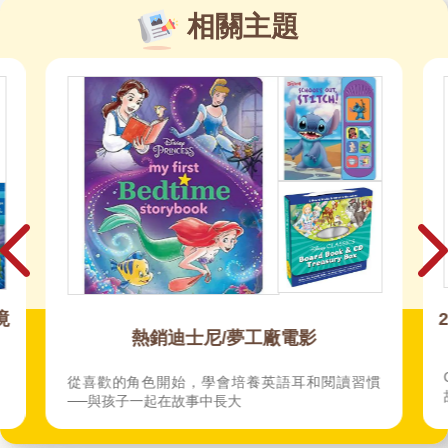
相關主題
境
熱銷迪士尼/夢工廠電影
、
從喜歡的角色開始，學會培養英語耳和閱讀習慣
──與孩子一起在故事中長大