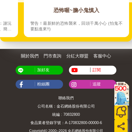
一整年的好運！
恐怖喔~膽
2026整年好運！不能錯過：謝沅
警告！最新鮮的恐怖襲來，回
耕老師、雨揚老師、詹惟中、簡少
要點進來!!)
夏多
關於我們
門市查詢
分紅大聯盟
客服中心
加好友
訂閱
粉絲團
追蹤
聯絡我們
公司名稱：金石網絡股份有限公司
統編 : 70832800
食品業者登錄字號：A-170832800-00000-6
Copyright© 2000–2026 金石網絡股份有限公司