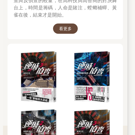
查與反偵查的較量，在高科技與高智商的對決舞
台上，時間是籌碼，人命是賭注，螳螂補蟬、黃
雀在後，結束才是開始。
看更多