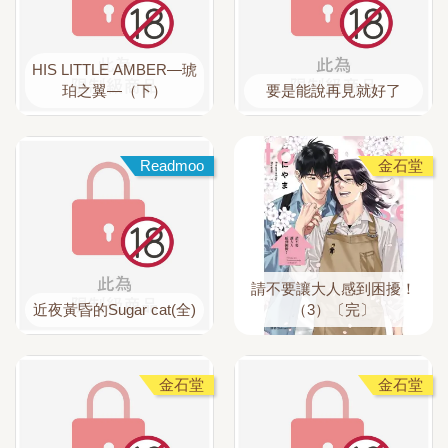
HIS LITTLE AMBER—琥
珀之翼—（下）
要是能說再見就好了
Readmoo
金石堂
請不要讓大人感到困擾！
近夜黃昏的Sugar cat(全)
（3）〔完〕
金石堂
金石堂