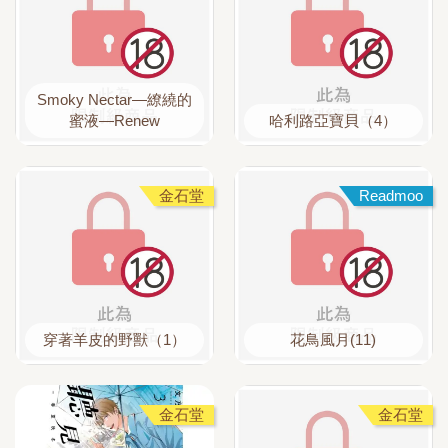
Smoky Nectar—繚繞的
蜜液—Renew
哈利路亞寶貝（4）
金石堂
Readmoo
穿著羊皮的野獸（1）
花鳥風月(11)
金石堂
金石堂