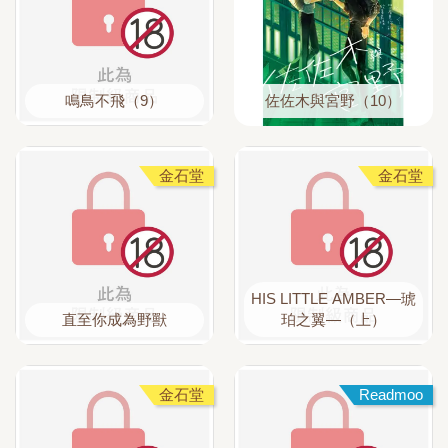
鳴鳥不飛（9）
佐佐木與宮野（10）
金石堂
金石堂
HIS LITTLE AMBER—琥
直至你成為野獸
珀之翼—（上）
金石堂
Readmoo