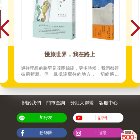
慢旅世界，我在路上
通往理想的路罕見花團錦簇，更多時候，我們都得
披荊斬棘。但一旦抵達嚮往的地方，一切終將值
得。
關於我們
門市查詢
分紅大聯盟
客服中心
加好友
訂閱
粉絲團
追蹤