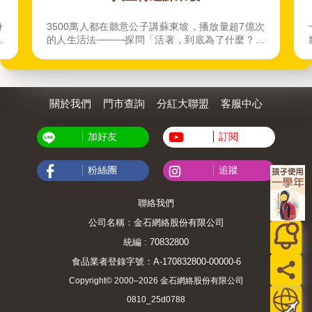
次
一樣領薪水，為什麼有人越滾越富，有人越拚越
」
窮？陳重銘從母親的投資經歷中啟蒙，體悟富人與
窮人最大的差別不在收入，而在金錢觀與投資策
略。
關於我們
門市查詢
分紅大聯盟
客服中心
加好友
訂閱
粉絲團
追蹤
聯絡我們
公司名稱：金石網絡股份有限公司
統編 : 70832800
食品業者登錄字號：A-170832800-00000-6
Copyright© 2000–2026 金石網絡股份有限公司
0810_25d0788