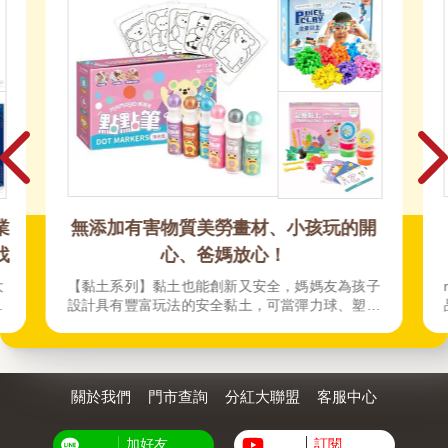
業
無添加有害物質美勞畫材、小孩玩的開
找
心、爸媽放心！
大
【黏土系列】黏土也能創新又安全，媽媽友為孩子
。
設計具有豐富玩法的安全黏土，可當彈力球、塑造
證
3D立體造型，甚至還能在水裡玩！搭配遊戲牌卡，
輕
玩出學習力！黏土通過嚴格歐盟CE認證，榮獲美國
面
STEM.ORG認證、親子天下2022百大STEM玩具
週
殊榮。【大豆蠟筆】為發展中的幼兒設計的一系列
關於我們
門市查詢
分紅大聯盟
客服中心
安全無毒蠟筆，不沾手不油膩，色彩飽和度高，全
程台灣生產製造。另外mamayo有好清洗的可水洗
彩色筆，讓年紀比較大的孩子更方便的能夠實踐他
加好友
訂閱