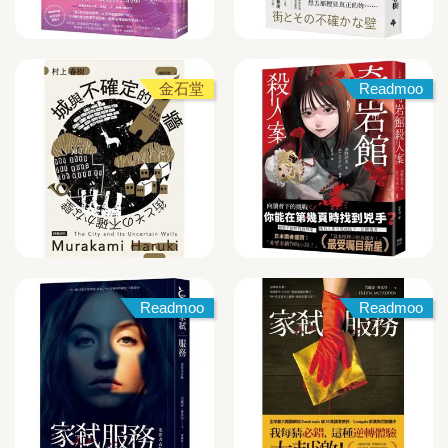
金石堂
Readmoo
Readmoo
Readmoo