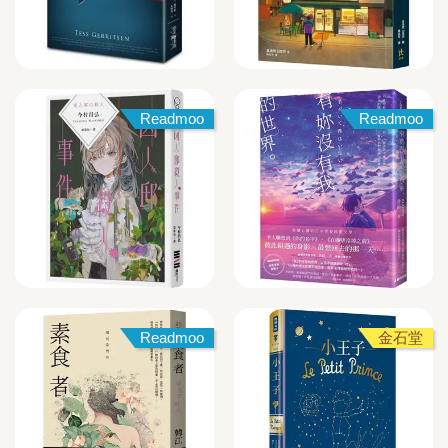
Readmoo
Readmoo
Readmoo
金石堂