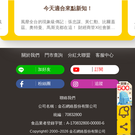
、
今天適合來點新知！
戰
風靡全台的現象級傳記：張忠謀、黃仁勳、比爾蓋
法
茲、奧特曼、馬斯克都在這！ 財經商管X社會脈動
X人文歷史X心理成長 補充你的大腦！
關於我們
門市查詢
分紅大聯盟
客服中心
加好友
訂閱
粉絲團
追蹤
聯絡我們
公司名稱：金石網絡股份有限公司
統編 : 70832800
食品業者登錄字號：A-170832800-00000-6
Copyright© 2000–2026 金石網絡股份有限公司