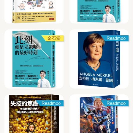
金石堂
Readmoo
Readmoo
Readmoo