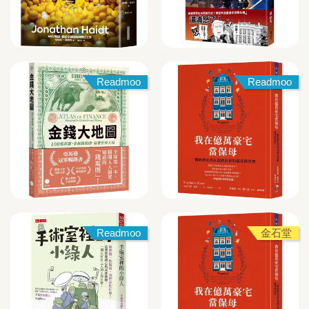
Readmoo
Readmoo
Readmoo
金石堂