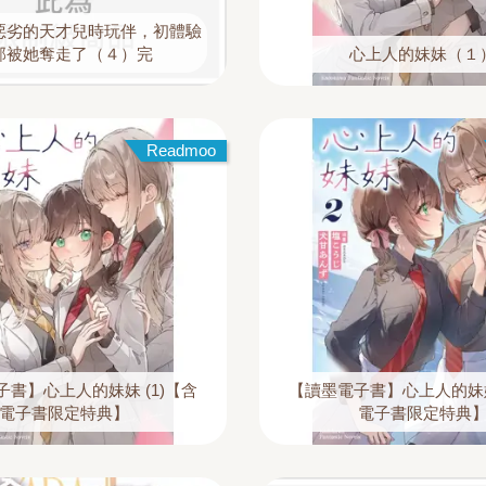
惡劣的天才兒時玩伴，初體驗
部被她奪走了（４）完
心上人的妹妹（１
Readmoo
書】心上人的妹妹 (1)【含
【讀墨電子書】心上人的妹妹 
電子書限定特典】
電子書限定特典