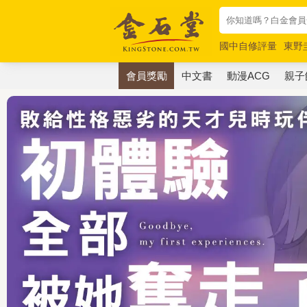
國中自修評量
東野
唯紅花綻放
奧德賽
會員獎勵
中文書
動漫ACG
親子