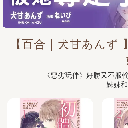
【百合｜犬甘あんず 
《惡劣玩伴》好勝又不服
姊姊和