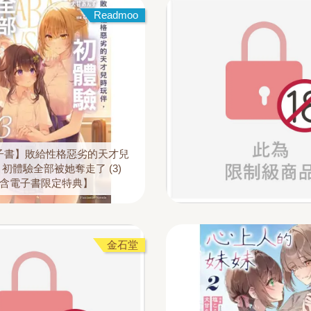
Readmoo
子書】敗給性格惡劣的天才兒
初體驗全部被她奪走了 (3)
含電子書限定特典】
金石堂