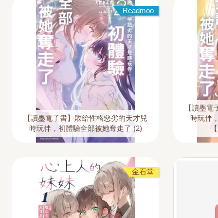
Readmoo
【讀墨電
【讀墨電子書】敗給性格惡劣的天才兒
時玩伴，
時玩伴，初體驗全部被她奪走了 (2)
【
金石堂