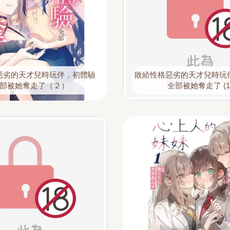
惡劣的天才兒時玩伴，初體驗
敗給性格惡劣的天才兒時玩
部被她奪走了（２）
全部被她奪走了 (1