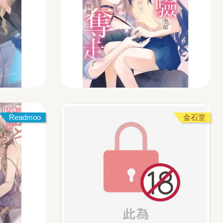
Readmoo
金石堂