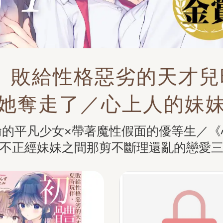
】敗給性格惡劣的天才
她奪走了／心上人的妹
輸的平凡少女×帶著魔性假面的優等生／《
不正經妹妹之間那剪不斷理還亂的戀愛