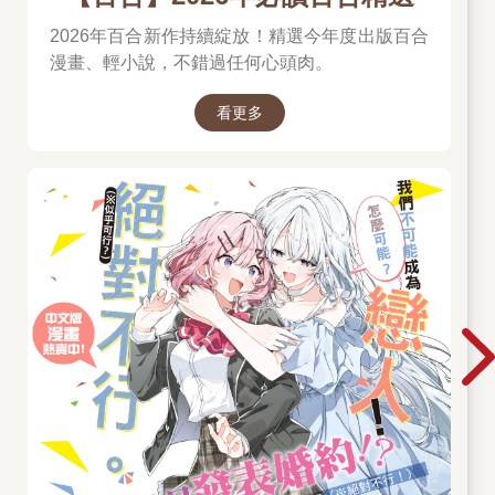
2026年百合新作持續綻放！精選今年度出版百合
漫畫、輕小說，不錯過任何心頭肉。
看更多