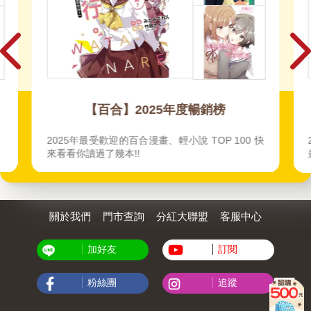
【百合】2025年度暢銷榜
2025年最受歡迎的百合漫畫、輕小說 TOP 100 快
來看看你讀過了幾本!!
關於我們
門市查詢
分紅大聯盟
客服中心
加好友
訂閱
粉絲團
追蹤