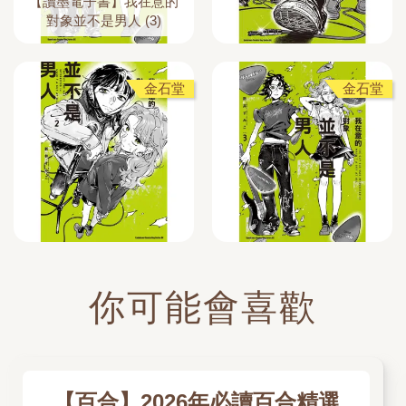
【讀墨電子書】我在意的
對象並不是男人 (3)
金石堂
金石堂
你可能會喜歡
【百合】2026年必讀百合精選