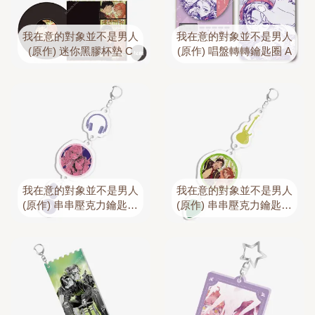
我在意的對象並不是男人
我在意的對象並不是男人
(原作) 迷你黑膠杯墊 C
(原作) 唱盤轉轉鑰匙圈 A
我在意的對象並不是男人
我在意的對象並不是男人
(原作) 串串壓克力鑰匙圈
(原作) 串串壓克力鑰匙圈
A
B