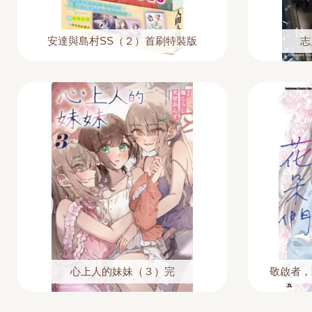
安達與島村SS（２）首刷特裝版
志
心上人的妹妹（３）完
敬啟者，