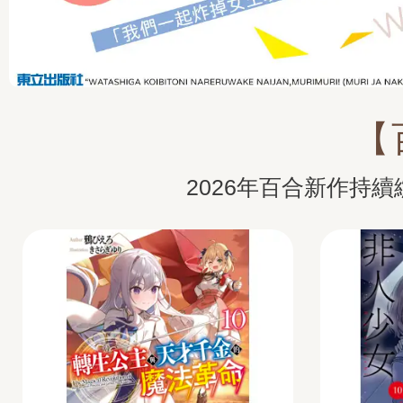
【
2026年百合新作持