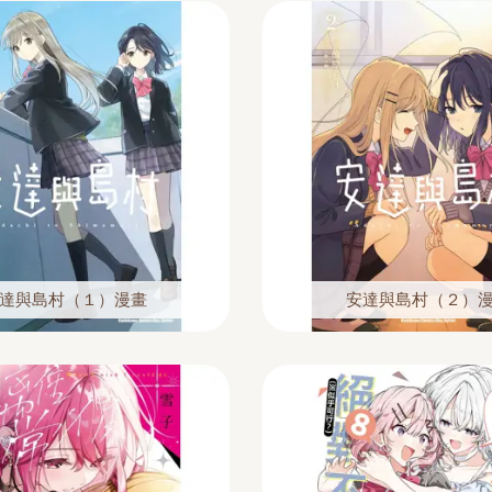
達與島村（１）漫畫
安達與島村（２）