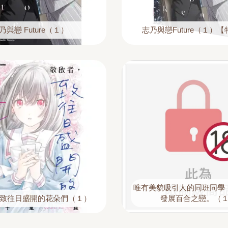
乃與戀 Future（１）
志乃與戀Future（１）
唯有美貌吸引人的同班同學
致往日盛開的花朵們（１）
發展百合之戀。（