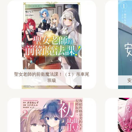
聖女老師的前衛魔法課！（１）吊車尾
班級
安