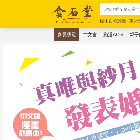
國中自修評量
東野
唯紅花綻放
奧德賽
會員獎勵
中文書
動漫ACG
親子