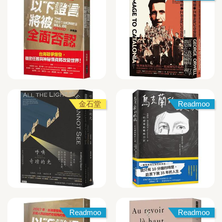
金石堂
Readmoo
Readmoo
Readmoo