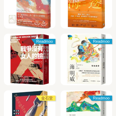
Readmoo
Readmoo
金石堂
Readmoo