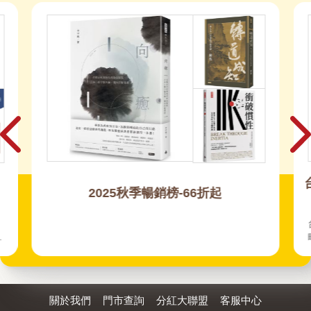
2025秋季暢銷榜-66折起
，
、
八
球
的
散
關於我們
門市查詢
分紅大聯盟
客服中心
寫