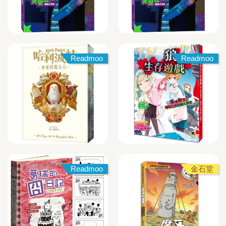
Readmoo
Readmoo
Readmoo
金石堂