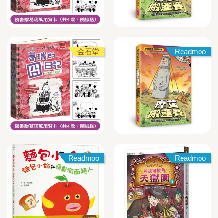
金石堂
Readmoo
Readmoo
Readmoo