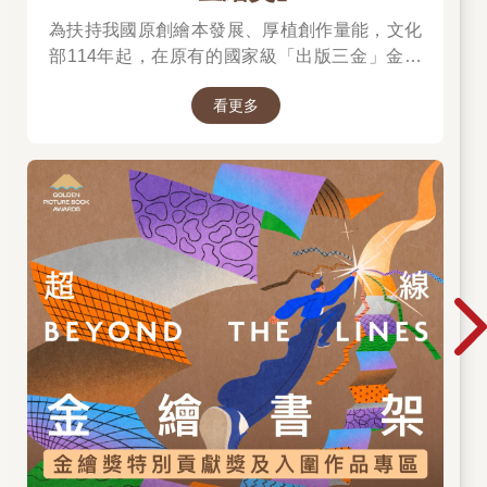
為扶持我國原創繪本發展、厚植創作量能，文化
部114年起，在原有的國家級「出版三金」金鼎
獎、金漫獎、金典獎外，新增「金繪獎」，希望
看更多
促進台灣圖文出版的多元發展。獎項分為「特別
貢獻獎」、「繪本新人獎」、「繪本編輯獎」、
「跨域應用獎」、「年度繪本獎」，以及「金繪
大獎」。