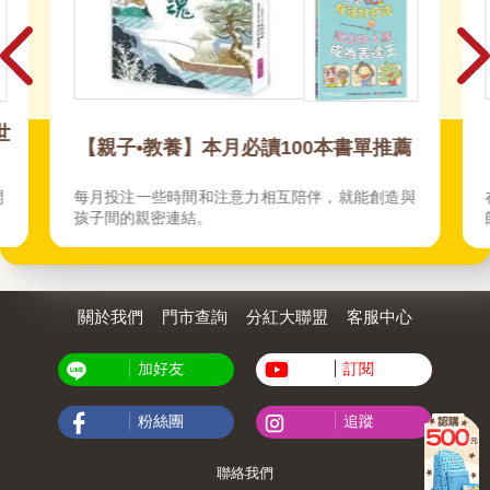
世
【親子•教養】本月必讀100本書單推薦
開
每月投注一些時間和注意力相互陪伴，就能創造與
孩子間的親密連結。
關於我們
門市查詢
分紅大聯盟
客服中心
加好友
訂閱
粉絲團
追蹤
聯絡我們