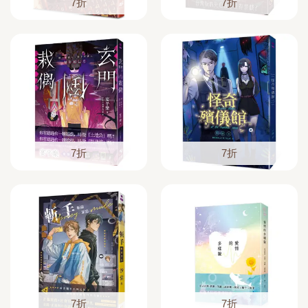
7折
7折
7折
7折
7折
7折