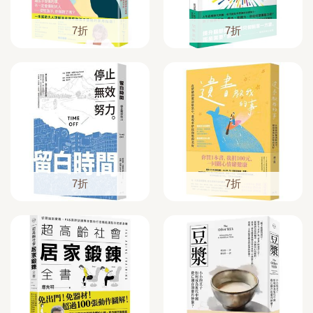
7折
7折
7折
7折