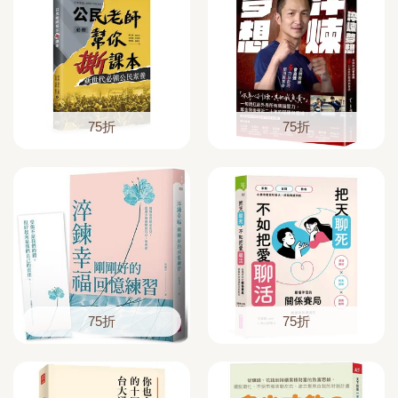
75折
75折
75折
75折