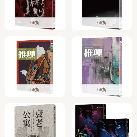
66折
66折
66折
66折