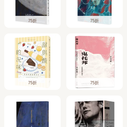
75折
75折
75折
75折