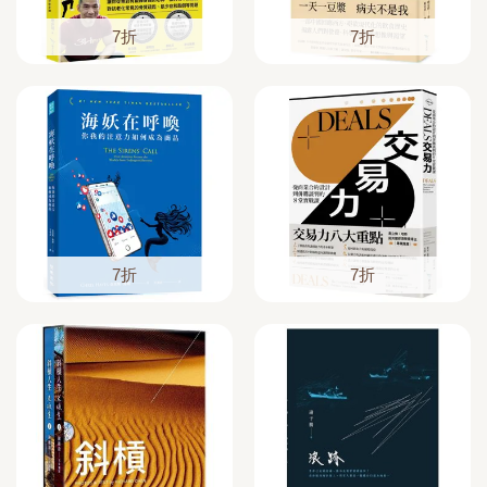
7折
7折
7折
7折