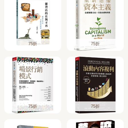
75折
75折
75折
75折