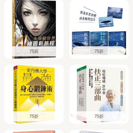
75折
75折
75折
75折