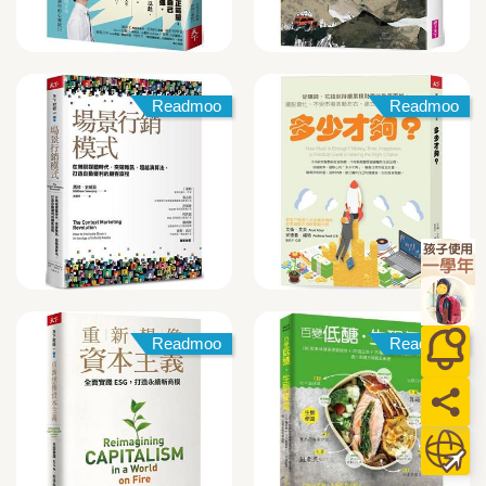
Readmoo
Readmoo
Readmoo
Readmoo