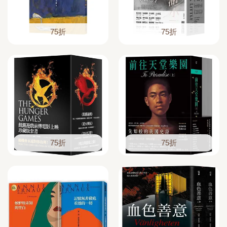
75折
75折
75折
75折