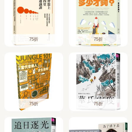
75折
75折
75折
75折